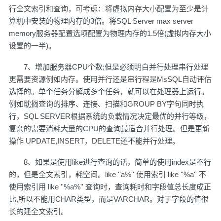
行全文索引和查询，可考虑：将虚拟内存大小配置为至少是计
算机中安装的物理内存的3倍。将SQL Server max server
memory服务器配置选项配置为物理内存的1.5倍(虚拟内存大小
设置的一半)。
7、增加服务器CPU个数;但是必须明白并行处理串行处理
更需要资源例如内存。使用并行还是串行程是MsSQL自动评估
选择的。单个任务分解成多个任务，就可以在处理器上运行。
例如耽搁查询的排序、连接、扫描和GROUP BY字句同时执
行，SQL SERVER根据系统的负载情况决定最优的并行等级，
复杂的需要消耗大量的CPU的查询最适合并行处理。但是更新
操作 UPDATE,INSERT，DELETE还不能并行处理。
8、如果是使用like进行查询的话，简单的使用index是不行
的，但是全文索引，耗空间。like ''a%'' 使用索引 like ''%a'' 不
使用索引用 like ''%a%'' 查询时，查询耗时和字段值总长度成正
比,所以不能用CHAR类型，而是VARCHAR。对于字段的值很
长的建全文索引。