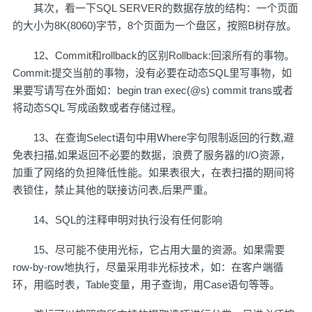
其次，看一下SQL SERVER的数据存放的结构：一个页面
的大小为8K(8060)字节，8个页面为一个盘区，按照B树存放。
12、Commit和rollback的区别Rollback:回滚所有的事物。
Commit:提交当前的事物，没有必要在动态SQL里写事物，如
果要写请写在外面如：begin tran exec(@s) commit trans或者
将动态SQL 写成函数或者存储过程。
13、在查询Select语句中用Where字句限制返回的行数,避
免表扫描,如果返回不必要的数据，浪费了服务器的I/O资源，
加重了网络的负担降低性能。如果表很大，在表扫描的期间将
表锁住，禁止其他的联接访问表,后果严重。
14、SQL的注释申明对执行没有任何影响
15、尽可能不使用光标，它占用大量的资源。如果需要
row-by-row地执行，尽量采用非光标技术，如：在客户端循
环，用临时表，Table变量，用子查询，用Case语句等等。