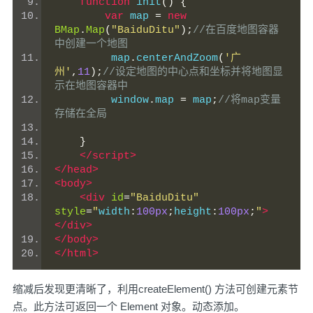
function
 init
()
{
var
 map 
=
new
BMap
.
Map
(
"BaiduDitu"
);
//在百度地图容器
中创建一个地图
         map
.
centerAndZoom
(
'广
州'
,
11
);
//设定地图的中心点和坐标并将地图显
示在地图容器中
         window
.
map 
=
 map
;
//将map变量
存储在全局
}
</script>
</head>
<body>
<div
id
=
"BaiduDitu"
style
=
"
width
:
100px
;
height
:
100px
;
"
>
</div>
</body>
</html>
缩减后发现更清晰了，利用createElement() 方法可创建元素节
点。此方法可返回一个 Element 对象。动态添加。