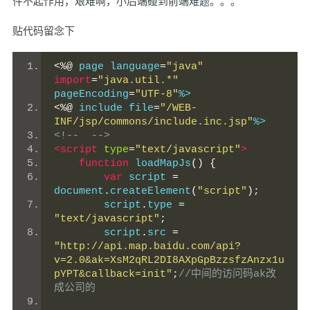
件不起作用，艰难啊，小后端碰到前端难题。。。
贴代码留念下
<%@
 page language
=
"java"
import
=
"java.util.*"
pageEncoding
=
"UTF-8"
%>
<%@
 include file
=
"/WEB-
INF/jsp/commons/include.inc.jsp"
%>
<!--  -->
<script
type
=
"text/javascript"
>
function
 loadMapJs
()
{
var
 script 
=
document
.
createElement
(
"script"
);
        script
.
type 
=
"text/javascript"
;
        script
.
src 
=
"http://api.map.baidu.com/api?
v=2.0&ak=XsM2qRL2DI8AXpGpBzzsfzAnzx1u
pYPT&callback=init"
;
//中间的访问码ak改
成公司的