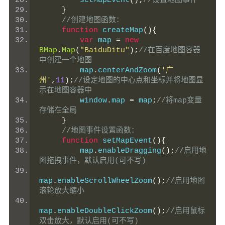
         setMapEvent
();
//设置地图事件
}
//创建地图函数：
function
 createMap
(){
var
 map 
=
new
BMap
.
Map
(
"BaiduDitu"
);
//在百度地图容器
中创建一个地图
         map
.
centerAndZoom
(
'广
州'
,
11
);
//设定地图的中心点和坐标并将地图显
示在地图容器中
         window
.
map 
=
 map
;
//将map变量
存储在全局
}
//地图事件设置函数：
function
 setMapEvent
(){
         map
.
enableDragging
();
//启用地
图拖拽事件，默认启用(可不写)
map
.
enableScrollWheelZoom
();
//启用地图
滚轮放大缩小
map
.
enableDoubleClickZoom
();
//启用鼠标
双击放大，默认启用(可不写)