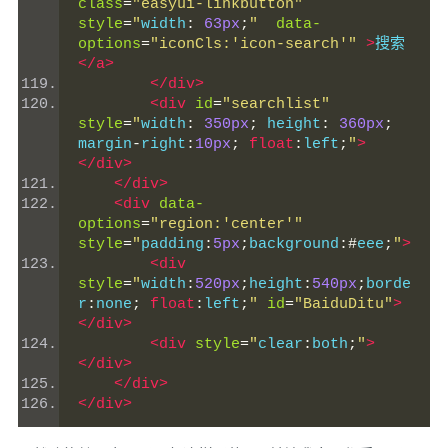
class
=
"easyui-linkbutton"
style
=
"
width
:
63px
;
"
data-
options
=
"iconCls:'icon-search'"
>
搜索
</a>
</div>
<div
id
=
"searchlist"
style
=
"
width
:
350px
;
 height
:
360px
;
margin
-
right
:
10px
;
float
:
left
;
"
>
</div>
</div>
<div
data-
options
=
"region:'center'"
style
=
"
padding
:
5px
;
background
:#
eee
;
"
>
<div
style
=
"
width
:
520px
;
height
:
540px
;
borde
r
:
none
;
float
:
left
;
"
id
=
"BaiduDitu"
>
</div>
<div
style
=
"
clear
:
both
;
"
>
</div>
</div>
</div>