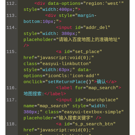
<div
data-options
=
"region:'west'"
style
=
"
width
:
400px
;
"
>
<div
style
=
"
margin
-
bottom
:
10px
;
"
>
<input
id
=
"addr_del"
style
=
"
width
:
380px
;
"
placeholder
=
"请输入百度地图上的准确地址"
/>
<a
id
=
"set_place"
href
=
"javascript:void(0);"
class
=
"easyui-linkbutton"
style
=
"
width
:
63px
;
"
data-
options
=
"iconCls:'icon-add'"
onclick
=
"
setReturnPlace
()
"
>
确认
</a>
<label
for
=
"map_search"
>
地图搜索:
</label>
<input
id
=
"searchplace"
name
=
"map_search"
style
=
"
width
:
380px
;
"
class
=
"easyui-textbox-simple"
placeholder
=
"输入搜索关键字"
/>
<a
id
=
"s_p_search_btn"
href
=
"javascript:void(0);"