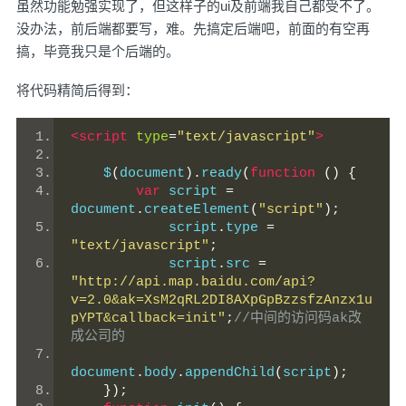
虽然功能勉强实现了，但这样子的ui及前端我自己都受不了。
没办法，前后端都要写，难。先搞定后端吧，前面的有空再
搞，毕竟我只是个后端的。
将代码精简后得到：
<script
type
=
"text/javascript"
>
    $
(
document
).
ready
(
function
()
{
var
 script 
=
document
.
createElement
(
"script"
);
            script
.
type 
=
"text/javascript"
;
            script
.
src 
=
"http://api.map.baidu.com/api?
v=2.0&ak=XsM2qRL2DI8AXpGpBzzsfzAnzx1u
pYPT&callback=init"
;
//中间的访问码ak改
成公司的
document
.
body
.
appendChild
(
script
);
});