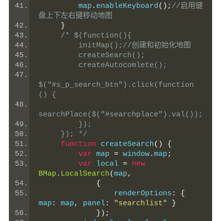
         map
.
enableKeyboard
();
//启用键
盘上下左右键移动地图
}
/* $(function(){
         initMap();//创建和初始化地图
         createSearch();
         createAutocomlete();
$("#s_p_search_btn").click(function 
() {
searchPlace($("#searchplace").val());
         });
     }); */
function
 createSearch
()
{
var
 map 
=
 window
.
map
;
var
 local 
=
new
BMap
.
LocalSearch
(
map
,
{
                 renderOptions
:
{
map
:
 map
,
 panel
:
"searchlist"
}
});