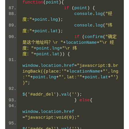
function
(
point
){
if
(
point
)
{
                    console
.
log
(
"经
度:"
+
point
.
lng
);
                    console
.
log
(
"纬
度:"
+
point
.
lat
);
if
(
confirm
(
"确定
是这个地址吗？\r "
+
locationName
+
"\r 经
度："
+
point
.
lng
+
"\r 纬
度："
+
point
.
lat
))
{
window
.
location
.
href
=
"javascript:$.br
ingBack({place:'"
+
locationName
+
"',lng
:'"
+
point
.
lng
+
"',lat:'"
+
point
.
lat
+
"'}
)"
;
$
(
'#addr_del'
).
val
(
''
);
}
else
{
window
.
location
.
href 
=
"javascript:void(0);"