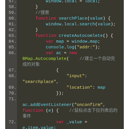
         window
.
local 
=
 local
;
}
//搜索
function
 searchPlace
(
value
)
{
         window
.
local
.
search
(
value
);
}
function
 createAutocomlete
()
{
var
 map 
=
 window
.
map
;
         console
.
log
(
"addr:"
);
var
 ac 
=
new
BMap
.
Autocomplete
(
//建立一个自动完
成的对象
{
"input"
:
"searchplace"
,
"location"
:
 map
});
ac
.
addEventListener
(
"onconfirm"
,
function
(
e
)
{
//鼠标点击下拉列表后的
事件
var
 _value 
=
e
.
item
.
value
;