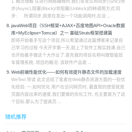
1. 概念理解 在进行网络编程时,我们常常见到同步(Sync)/异
步(Async),阻塞(Block)/非阻塞(Unblock)四种调用方式:同
步: 所谓同步,就是在发出一个功能调用时,在没 ...
javaWeb项目（SSH框架+AJAX+百度地图API+Oracle数据
库+MyEclipse+Tomcat）之一 基础Struts框架搭建篇
即将开始着手写这个项目,所以希望通过这篇博客来记录自
己学习的过程 今天开学第一天,就上了软件工程实践课,自己
也开始着手做这个大作业了.首先我的项目名称叫做智能班
车管理系统. 项目的概况: 该软件产品是 ...
Web前端性能优化——如何有效提升静态文件的加载速度
WeTest 导读 此文总结了笔者在Web静态资源方面的一些优
化经验. 一.如何优化 用户在访问网页时, 最直观的感受就是
页面内容出来的速度,我们要做的优化工作, 也主要是为了这
个目标.那么为了提高页 ...
随机推荐