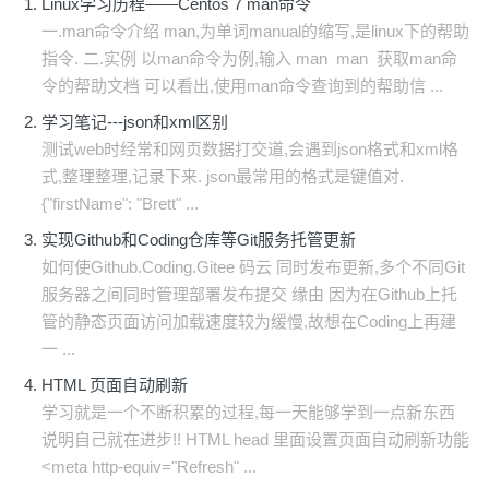
Linux学习历程——Centos 7 man命令
一.man命令介绍 man,为单词manual的缩写,是linux下的帮助
指令. 二.实例 以man命令为例,输入 man man 获取man命
令的帮助文档 可以看出,使用man命令查询到的帮助信 ...
学习笔记---json和xml区别
测试web时经常和网页数据打交道,会遇到json格式和xml格
式,整理整理,记录下来. json最常用的格式是键值对.
{"firstName": "Brett" ...
实现Github和Coding仓库等Git服务托管更新
如何使Github.Coding.Gitee 码云 同时发布更新,多个不同Git
服务器之间同时管理部署发布提交 缘由 因为在Github上托
管的静态页面访问加载速度较为缓慢,故想在Coding上再建
一 ...
HTML 页面自动刷新
学习就是一个不断积累的过程,每一天能够学到一点新东西
说明自己就在进步!! HTML head 里面设置页面自动刷新功能
<meta http-equiv="Refresh" ...