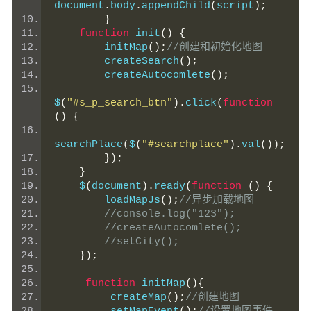
document
.
body
.
appendChild
(
script
);
}
function
 init
()
{
        initMap
();
//创建和初始化地图
        createSearch
();
        createAutocomlete
();
$
(
"#s_p_search_btn"
).
click
(
function
()
{
searchPlace
(
$
(
"#searchplace"
).
val
());
});
}
    $
(
document
).
ready
(
function
()
{
        loadMapJs
();
//异步加载地图
//console.log("123");
//createAutocomlete();
//setCity();
});
function
 initMap
(){
         createMap
();
//创建地图