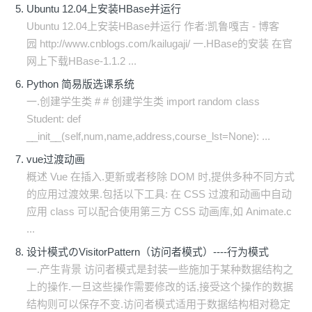
Ubuntu 12.04上安装HBase并运行
Ubuntu 12.04上安装HBase并运行 作者:凯鲁嘎吉 - 博客
园 http://www.cnblogs.com/kailugaji/ 一.HBase的安装 在官
网上下载HBase-1.1.2 ...
Python 简易版选课系统
一.创建学生类 # # 创建学生类 import random class
Student: def
__init__(self,num,name,address,course_lst=None): ...
vue过渡动画
概述 Vue 在插入.更新或者移除 DOM 时,提供多种不同方式
的应用过渡效果.包括以下工具: 在 CSS 过渡和动画中自动
应用 class 可以配合使用第三方 CSS 动画库,如 Animate.c
...
设计模式のVisitorPattern（访问者模式）----行为模式
一.产生背景 访问者模式是封装一些施加于某种数据结构之
上的操作.一旦这些操作需要修改的话,接受这个操作的数据
结构则可以保存不变.访问者模式适用于数据结构相对稳定