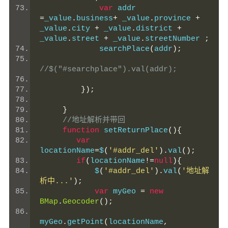
var
 addr 
=
_value
.
business
+
 _value
.
province 
+
_value
.
city 
+
 _value
.
district 
+
_value
.
street 
+
 _value
.
streetNumber 
;
             searchPlace
(
addr
);
//$("#searchplace").val(addr);
});
}
//地址解析并带回
function
 setReturnPlace
(){
var
locationName
=
$
(
'#addr_del'
).
val
();
if
(
locationName
!=
null
){
            $
(
'#addr_del'
).
val
(
'地址解
析中...'
);
var
 myGeo 
=
new
BMap
.
Geocoder
();
myGeo
.
getPoint
(
locationName
,