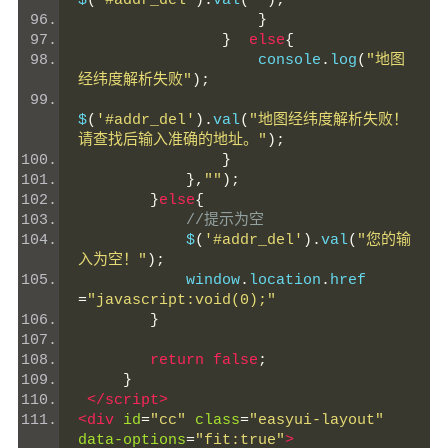
$
(
'#addr_del'
).
val
(
''
);
}
}
else
{
                    console
.
log
(
"地图
经纬度解析失败"
);
$
(
'#addr_del'
).
val
(
"地图经纬度解析失败！
请查找后输入准确的地址。"
);
}
},
""
);
}
else
{
//提示为空
            $
(
'#addr_del'
).
val
(
"您的输
入为空！"
);
            window
.
location
.
href 
=
"javascript:void(0);"
}
return
false
;
}
</script>
<div
id
=
"cc"
class
=
"easyui-layout"
data-options
=
"fit:true"
>