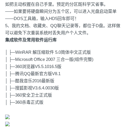
如把主动权握在自己手里。预定的分区既科学又省事。
——如果要将硬盘瞬间分为五个区，可以进入光盘启动菜单
——DOS工具箱，输入HD5回车即可！
5、我的文档、收藏夹、QQ聊天记录等，都位于D盘。这样做
可以避免下次重装系统时丢失用户个人文件。
集成软件及常用软件运行库
│ ├─WinRAR 解压缩软件 5.0简体中文正式版
│ ├─Microsoft Office 2007 三合一版(组件完整)
│ ├─360浏览器V5.5.1016.5版
│ ├─腾讯QQ最新官方版V8.1
│ ├─酷我音乐2016最新版
│ ├─搜狐影视V3.6.4.0030版
│ ├─360安全卫士正式版
│ ├─360杀毒正式版