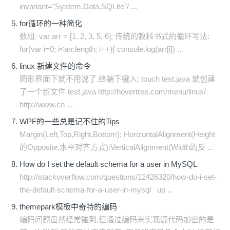
invariant="System.Data.SQLite"/ ...
for循环的一种简化
数组: var arr = [1, 2, 3, 5, 6]; 传统的教科书式的循环写法:
for(var i=0; i<arr.length; i++){ console.log(arr[i]) ...
linux 新建文件的命令
图形界面下就不用说了,终端下键入: touch test.java 就创建
了一个新文件 test.java http://hovertree.com/menu/linux/
http://www.cn ...
WPF的一些总是记不住的Tips
Margin(Left,Top,Right,Bottom); HorizontalAlignment(Height
的Opposite,水平对齐方式):VerticalAlignment(Width的反 ...
How do I set the default schema for a user in MySQL
http://stackoverflow.com/questions/12426320/how-do-i-set-
the-default-schema-for-a-user-in-mysql up ...
themepark模板中奇特的编码
编码问题虽然经常碰到,但通过编码来实现源代码加密的是