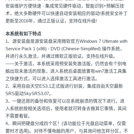
安装维护方便快速 - 集成常见硬件驱动，智能识别+预解压技
术，绝大多数硬件可以快速自动安装相应的驱动!系统安全补丁
更新至2016年，通过正版认证，支持在线升级!
本系统有如下特点
1、源安装盘是源安装盘采用微软官方
Windows 7
Ultimate with
Service Pack 1 (x86) - DVD (Chinese-Simplified) 操作系统，
并进行永久激活，并通过微软正版验证，支持在线升级。
——关于激活，本系统采用预安装免激活版，仍然会有个别电
脑出现未激活的现象，进入系统后桌面放置有
win7激活
工具集
之快捷方式，可以进入选择激活工具进行激活。
2、采用自由天空ES3.1正式版进行封装，集成自由天空最新
SRS驱动SkySRS3.07。
3、一键还原的备份和恢复可以在系统崩溃的情况下进行。进
入系统前按相关选项后，使用者就可转身去做其它事情，其间
不需要看管。
4、瞬间把硬盘分成四个区！(该功能位于光盘启动菜单，仅需
要时才选用)。对待不懂电脑的用户，与其询问他怎样分区，不