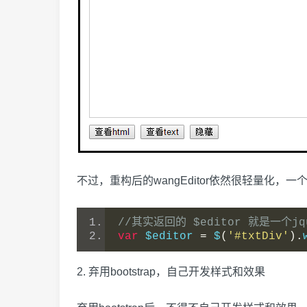
不过，重构后的wangEditor依然很轻量化，
//其实返回的 $editor 就是一个jqu
var
 $editor 
=
 $
(
'#txtDiv'
).
2. 弃用bootstrap，自己开发样式和效果