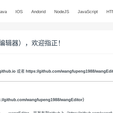
ava
IOS
Andorid
NodeJS
JavaScript
HT
富文本编辑器），欢迎指正！
ithub.io
或者
https://github.com/wangfupeng1988/wangEdi
s://github.com/wangfupeng1988/wangEditor
）