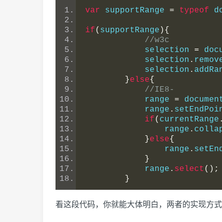
var
 supportRange 
=
typeof
 d
if
(
supportRange
){
//w3c
            selection 
=
 doc
            selection
.
remov
            selection
.
addRa
}
else
{
//IE8-
            range 
=
 documen
            range
.
setEndPoi
if
(
currentRange
                range
.
colla
}
else
{
                range
.
setEn
}
            range
.
select
();
}
看这段代码，你就能大体明白，两者的实现方式