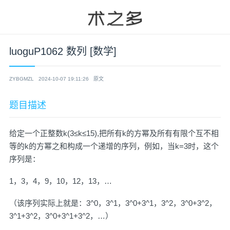
luoguP1062 数列 [数学]
ZYBGMZL
2024-10-07 19:11:26
原文
题目描述
给定一个正整数k(3≤k≤15),把所有k的方幂及所有有限个互不相
等的k的方幂之和构成一个递增的序列，例如，当k=3时，这个
序列是：
1，3，4，9，10，12，13，…
（该序列实际上就是：3^0，3^1，3^0+3^1，3^2，3^0+3^2，
3^1+3^2，3^0+3^1+3^2，…）