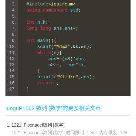
#include
<iostream>
using
namespace
 std
;
int
 n
,
k
;
long
long
 ans
,
ens
=;
int
 main
(){
     scanf
(
"%d%d"
,&
k
,&
n
);
while
(
n
){
         ans
+=(
n
&)*
ens
;
         n
>>=;
  ens
*=
k
;
}
     printf
(
"%lld\n"
,
ans
);
return
;
}
luoguP1062 数列 [数学]的更多相关文章
1221: Fibonacci数列 [数学]
1221: Fibonacci数列 [数学] 时间限制: 1 Sec 内存限制: 128