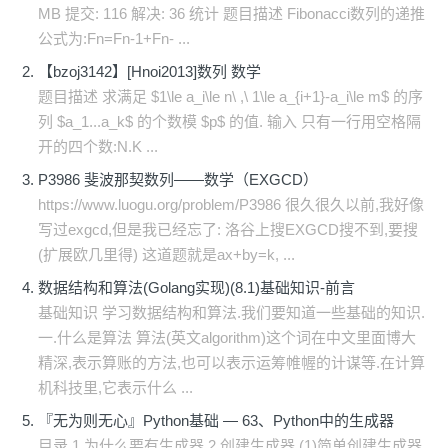
MB 提交: 116 解决: 36 统计 题目描述 Fibonacci数列的递推
公式为:Fn=Fn-1+Fn- ...
【bzoj3142】[Hnoi2013]数列 数学
题目描述 求满足 $1\le a_i\le n\ ,\ 1\le a_{i+1}-a_i\le m$ 的序
列 $a_1...a_k$ 的个数模 $p$ 的值. 输入 只有一行用空格隔
开的四个数:N.K ...
P3986 斐波那契数列——数学（EXGCD）
https://www.luogu.org/problem/P3986 很久很久以前,我好像
写过exgcd,但是我已经忘了: 洛谷上搜EXGCD搜不到,要搜
(扩展欧几里得) 这道题就是ax+by=k, ...
数据结构和算法(Golang实现)(8.1)基础知识-前言
基础知识 学习数据结构和算法.我们要知道一些基础的知识.
一.什么是算法 算法(英文algorithm)这个词在中文里面博大
精深,表示算账的方法,也可以表示运筹帷幄的计谋等.在计算
机科技里,它表示什么 ...
『无为则无心』Python基础 — 63、Python中的生成器
目录 1.为什么要有生成器 2.创建生成器 (1)简单创建生成器