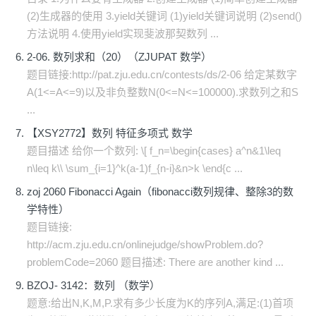
(2)生成器的使用 3.yield关键词 (1)yield关键词说明 (2)send()
方法说明 4.使用yield实现斐波那契数列 ...
2-06. 数列求和（20）（ZJUPAT 数学）
题目链接:http://pat.zju.edu.cn/contests/ds/2-06 给定某数字
A(1<=A<=9)以及非负整数N(0<=N<=100000).求数列之和S
...
【XSY2772】数列 特征多项式 数学
题目描述 给你一个数列: \[ f_n=\begin{cases} a^n&1\leq
n\leq k\\ \sum_{i=1}^k(a-1)f_{n-i}&n>k \end{c ...
zoj 2060 Fibonacci Again（fibonacci数列规律、整除3的数
学特性）
题目链接:
http://acm.zju.edu.cn/onlinejudge/showProblem.do?
problemCode=2060 题目描述: There are another kind ...
BZOJ- 3142：数列 （数学）
题意:给出N,K,M,P.求有多少长度为K的序列A,满足:(1)首项