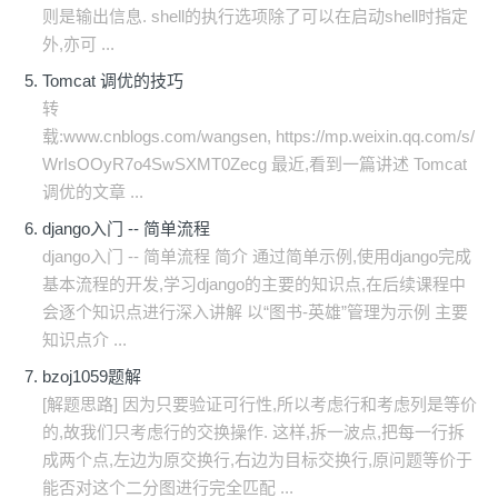
则是输出信息. shell的执行选项除了可以在启动shell时指定
外,亦可 ...
Tomcat 调优的技巧
转
载:www.cnblogs.com/wangsen, https://mp.weixin.qq.com/s/
WrIsOOyR7o4SwSXMT0Zecg 最近,看到一篇讲述 Tomcat
调优的文章 ...
django入门 -- 简单流程
django入门 -- 简单流程 简介 通过简单示例,使用django完成
基本流程的开发,学习django的主要的知识点,在后续课程中
会逐个知识点进行深入讲解 以“图书-英雄”管理为示例 主要
知识点介 ...
bzoj1059题解
[解题思路] 因为只要验证可行性,所以考虑行和考虑列是等价
的,故我们只考虑行的交换操作. 这样,拆一波点,把每一行拆
成两个点,左边为原交换行,右边为目标交换行,原问题等价于
能否对这个二分图进行完全匹配 ...