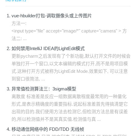
vue-hbuilder打包-调取摄像头或上传图片
方法一:
<input type="file" accept="image/*" capture="camera" > 方
法二: ...
如何禁用IntelliJ IDEA的LightEdit模式
更新pycharm之后发现有了个新功能,默认打开文件的时候会
单独打开一个窗口,以文本编辑的模式打开,而不是用项目模
式.这种打开方式被称为LightEdit Mode.效果如下, 可以注意
到窗口很简洁, ...
异常值检测算法三：3sigma模型
离散度 标准差是反应一组数据离散程度最常用的一种量化
形式,是表示精确度的重要指标.说起标准差首先得搞清楚它
出现的目的.我们使用方法去检测它,但检测方法总是有误差
的,所以检测值并不是其真实值.检测值与真 ...
移动通信网络中的 FDD/TDD 无线帧