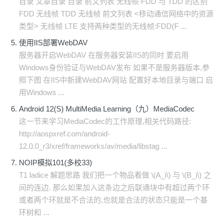
目录 文章目录 目录 前文列表 无线帧 FDD 与 TDD 的区别
FDD 无线帧 TDD 无线帧 前文列表 <移动通信网络中的资源
类型> 无线帧 LTE 支持两种类型的无线帧:FDD(F ...
使用IIS部署WebDAV
服务器开启WebDAV 在服务器安装IIS的同时 要启用
Windows身份验证与WebDAV发布 如果不是服务器版本,参
照下图 在IIS中新建WebDAV网站 配置好本地目录与端口 启
用Windows ...
Android 12(S) MultiMedia Learning（九）MediaCodec
这一节来学习MediaCodec的工作原理,相关代码路径:
http://aospxref.com/android-
12.0.0_r3/xref/frameworks/av/media/libstag ...
NOIP模拟101(多校33)
T1 ladice 解题思路 我们把一个物品看做 \(A_i\) 与 \(B_i\) 之
间的连边. 那么如果加入这条边之后联通块中有超过两个环
或者两个环就是不合法的,也就是合法的状态只能是一个基
环树和 ...