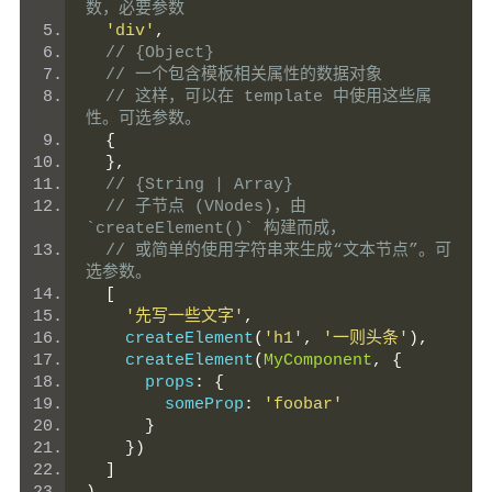
数，必要参数
'div'
,
// {Object}
// 一个包含模板相关属性的数据对象
// 这样，可以在 template 中使用这些属
性。可选参数。
{
},
// {String | Array}
// 子节点 (VNodes)，由 
`createElement()` 构建而成，
// 或简单的使用字符串来生成“文本节点”。可
选参数。
[
'先写一些文字'
,
    createElement
(
'h1'
,
'一则头条'
),
    createElement
(
MyComponent
,
{
      props
:
{
        someProp
:
'foobar'
}
})
]