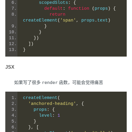
      scopedSlots
:
{
default
:
function
(
props
)
{
return
createElement
(
'span'
,
 props
.
text
)
}
}
})
])
}
JSX
如果写了很多
render
函数，可能会觉得痛苦
createElement
(
'anchored-heading'
,
{
    props
:
{
      level
:
1
}
},
[