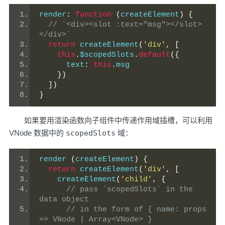
render
:
function
(
createElement
)
{
// `<div><slot :text="msg"></slot>
</div>`
return
 createElement
(
'div'
,
[
this
.
$scopedSlots
.
default
({
      text
:
this
.
msg
})
])
}
如果要用渲染函数向子组件中传递作用域插槽，可以利用
VNode 数据中的
scopedSlots
域：
render 
(
createElement
)
{
return
 createElement
(
'div'
,
[
    createElement
(
'child'
,
{
// pass `scopedSlots` in the 
data object
// in the form of { name: props 
=> VNode | Array<VNode> }