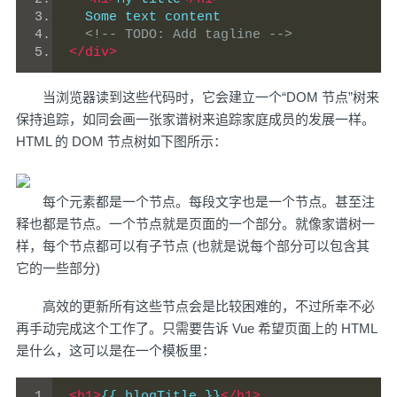
  Some text content
<!-- TODO: Add tagline -->
</div>
当浏览器读到这些代码时，它会建立一个
“DOM 节点”树
来
保持追踪，如同会画一张家谱树来追踪家庭成员的发展一样。
HTML 的 DOM 节点树如下图所示：
每个元素都是一个节点。每段文字也是一个节点。甚至注
释也都是节点。一个节点就是页面的一个部分。就像家谱树一
样，每个节点都可以有子节点 (也就是说每个部分可以包含其
它的一些部分)
高效的更新所有这些节点会是比较困难的，不过所幸不必
再手动完成这个工作了。只需要告诉 Vue 希望页面上的 HTML
是什么，这可以是在一个模板里：
<h1>
{{ blogTitle }}
</h1>