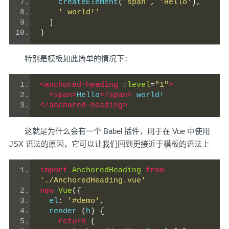
    createElement
(
'span'
,
'Hello'
),
' world!'
]
)
特别是模板如此简单的情况下：
<anchored-heading
 :
level
=
"1"
>
<span>
Hello
</span>
 world!
</anchored-heading>
这就是为什么会有一个
Babel 插件
，用于在 Vue 中使用
JSX 语法的原因，它可以让我们回到更接近于模板的语法上
import
AnchoredHeading
from
'./AnchoredHeading.vue'
new
Vue
({
  el
:
'#demo'
,
  render 
(
h
)
{
return
(