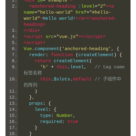
<div
id
=
"example"
>
<anchored-heading
 :
level
=
"2"
><a
name
=
"hello-world"
href
=
"#hello-
world"
>
Hello world!
</a></anchored-
heading>
</div>
<script
src
=
"vue.js"
></script>
<script>
Vue
.
component
(
'anchored-heading'
,
{
  render
:
function
(
createElement
)
{
return
 createElement
(
'h'
+
this
.
level
,
// tag name 
标签名称
this
.
$slots
.
default
// 子组件中
的阵列
)
},
  props
:
{
    level
:
{
      type
:
Number
,
      required
:
true
}
}