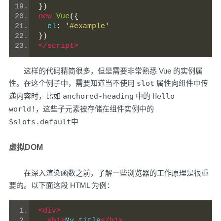
})
new
Vue
({
  el
:
'#example'
})
</script>
这样的代码精简很多，但是需要非常熟悉 Vue 的实例属
性。在这个例子中，需要知道当不使用
slot
属性向组件中传
递内容时，比如
anchored-heading
中的
Hello
world!
，这些子元素被存储在组件实例中的
$slots.default
中
虚拟DOM
在深入渲染函数之前，了解一些浏览器的工作原理是很重
要的。以下面这段 HTML 为例：
<div>
<h1>
My title
</h1>