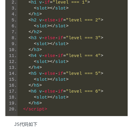
<
h1 v
-
if
=
"level === 1"
>
<
slot
></
slot
>
</
h1
>
<
h2 v
-
else
-
if
=
"level === 2"
>
<
slot
></
slot
>
</
h2
>
<
h3 v
-
else
-
if
=
"level === 3"
>
<
slot
></
slot
>
</
h3
>
<
h4 v
-
else
-
if
=
"level === 4"
>
<
slot
></
slot
>
</
h4
>
<
h5 v
-
else
-
if
=
"level === 5"
>
<
slot
></
slot
>
</
h5
>
<
h6 v
-
else
-
if
=
"level === 6"
>
<
slot
></
slot
>
</
h6
>
</script>
JS代码如下