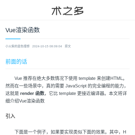
Vue渲染函数
小火柴的蓝色理想
2024-10-15 08:09:04
原文
前面的话
Vue 推荐在绝大多数情况下使用 template 来创建HTML。
然而在一些场景中，真的需要 JavaScript 的完全编程的能力，
这就是
render 函数
，它比 template 更接近编译器。本文将详
细介绍Vue渲染函数
引入
下面是一个例子，如果要实现类似下面的效果。其中，H