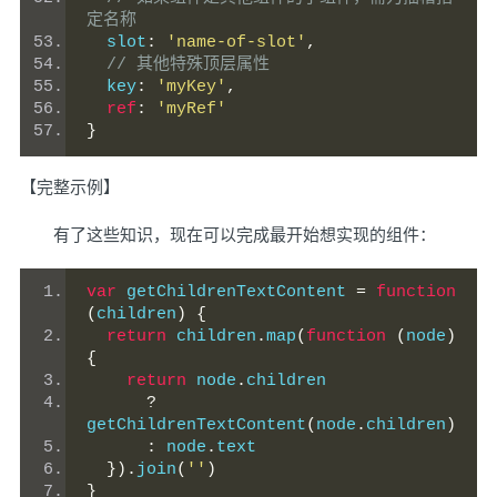
定名称
  slot
:
'name-of-slot'
,
// 其他特殊顶层属性
  key
:
'myKey'
,
ref
:
'myRef'
}
【完整示例】
有了这些知识，现在可以完成最开始想实现的组件：
var
 getChildrenTextContent 
=
function
(
children
)
{
return
 children
.
map
(
function
(
node
)
{
return
 node
.
children
?
getChildrenTextContent
(
node
.
children
)
:
 node
.
text
}).
join
(
''
)
}