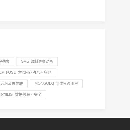
库被勒索
SVG 绘制进度动画
EPH-OSD 虚拟内存占八百多兆
装后怎么再关联
MONGODB 创建只读用户
循环添加LIST数据线程不安全