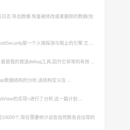
.你可以浏览日志.导出数据.恢复被修改或者删除的数据(包
y,ModSecurity是一个入侵探测与阻止的引擎.它 ...
trace一直是我的首选debug工具,因为它非常的有效 ...
s中zipmap数据结构的分析,该结构定义在 ...
istView的实现>进行了分析,这一篇计划 ...
不超过10000个,现在需要统计这些自然数各自出现的