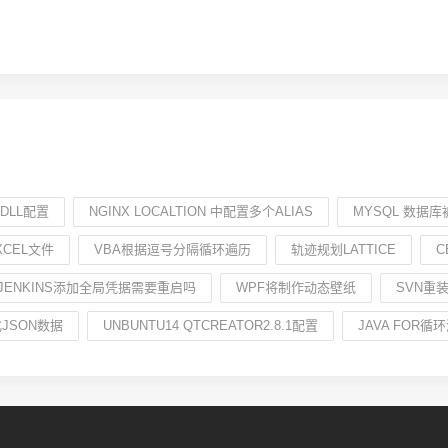
DLL配置
NGINX LOCALTION 中配置多个ALIAS
MYSQL 数据
XCEL文件
VBA根据逗号分隔循环遍历
轨迹规划LATTICE
C
JENKINS添加全局凭据需要重启吗
WPF将制作动态壁纸
SVN重
JSON数据
UNBUNTU14 QTCREATOR2.8.1配置
JAVA FOR