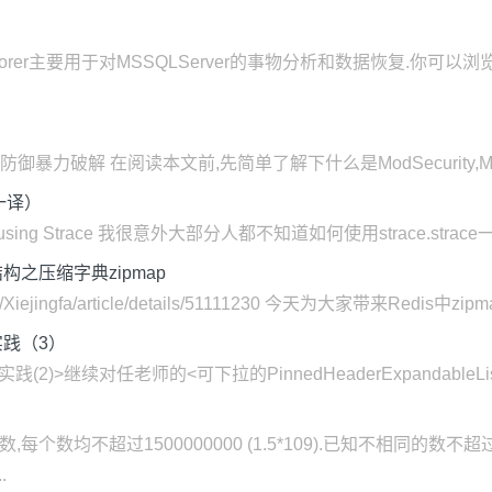
og Explorer主要用于对MSSQLServer的事物分析和数据恢复
ModSecurity防御暴力破解 在阅读本文前,先简单了解下什么是ModSecurit
一译）
eshoot using Strace 我很意外大部分人都不知道如何使用strace.s
结构之压缩字典zipmap
t/Xiejingfa/article/details/51111230 今天为大家带来Redi
实践（3）
实践(2)>继续对任老师的<可下拉的PinnedHeaderExpandableL
个数均不超过1500000000 (1.5*109).已知不相同的数
.