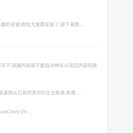
以及SVN服务器的安装,相信大家都安装了,接下来我 ...
元素,在这种情况下,容器的高度不能自动伸长以适应内容的高
派生 概念: 继承是指从已有的类中衍生出新类,新类 ...
Client Dri ...