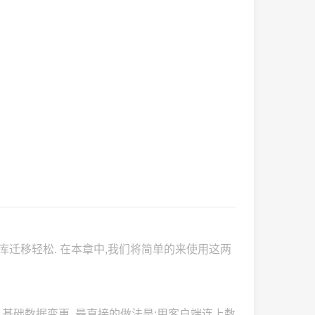
way - 数据库迁移轻松. 在本章中,我们将简单的来使用这两
更. 基础数据变更. 最直接的做法是:用客户端连上数