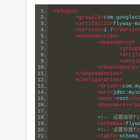
<plugin>
<groupId>
com.googlec
<artifactId>
flyway-m
<version>
1.7
</versio
<dependencies>
<dependency>
<group
<artif
<versi
</dependency>
</dependencies>
<configuration>
<driver>
com.m
<url>
jdbc:mys
<user>
root
</u
<password></p
<!-- 设置接受
<schemas>
flyw
<!-- 设置存放fl
<table>
schema