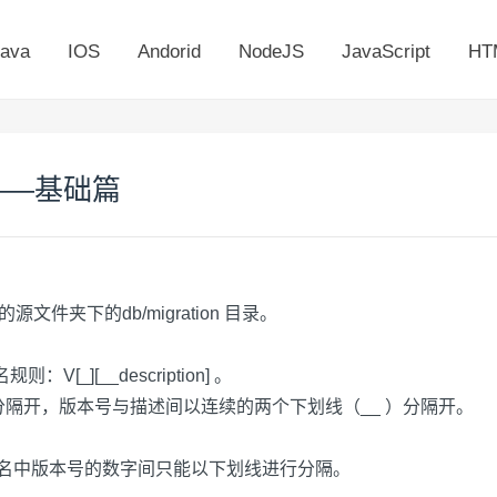
ava
IOS
Andorid
NodeJS
JavaScript
HT
——基础篇
源文件夹下的db/migration 目录。
[_][__description] 。
）分隔开，版本号与描述间以连续的两个下划线（__ ）分隔开。
a 类名中版本号的数字间只能以下划线进行分隔。