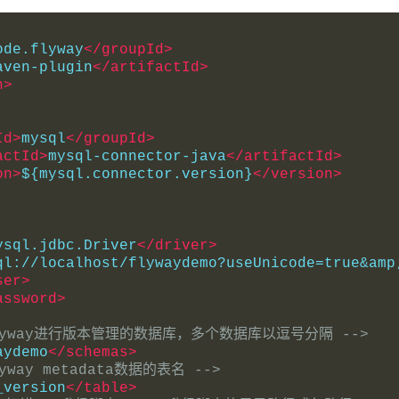
ode.flyway
</groupId>
aven-plugin
</artifactId>
n>
Id>
mysql
</groupId>
actId>
mysql-connector-java
</artifactId>
on>
${mysql.connector.version}
</version>
ysql.jdbc.Driver
</driver>
ql://localhost/flywaydemo?useUnicode=true&amp
ser>
assword>
flyway进行版本管理的数据库，多个数据库以逗号分隔 -->
aydemo
</schemas>
yway metadata数据的表名 -->
_version
</table>