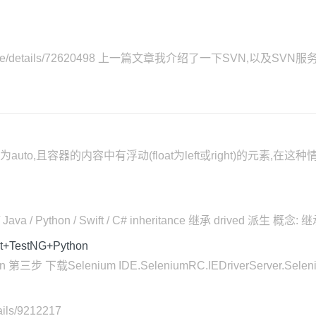
n_pku/article/details/72620498 上一篇文章我介绍了一下SVN,
高度为auto,且容器的内容中有浮动(float为left或right)的
a / Python / Swift / C# inheritance 继承 drived 
+TestNG+Python
n 第三步 下载Selenium IDE.SeleniumRC.IEDriverServer.Selenium
tails/9212217