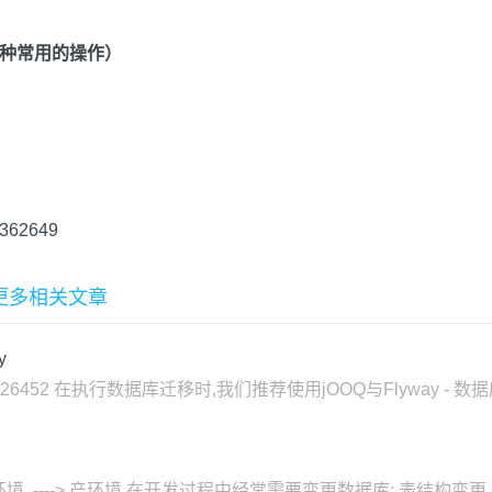
出几种常用的操作）
）
51362649
的更多相关文章
y
/1190000010526452 在执行数据库迁移时,我们推荐使用jOOQ与Fly
试环境 ----> 产环境 在开发过程中经常需要变更数据库: 表结构变