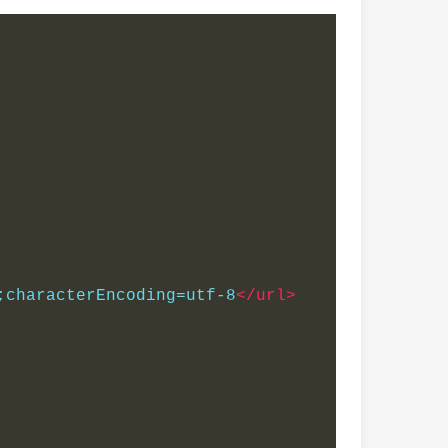
;characterEncoding=utf-8
</url>