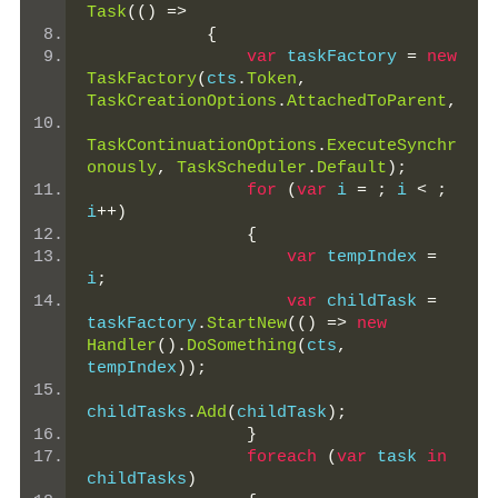
Task
(()
=>
{
var
 taskFactory 
=
new
TaskFactory
(
cts
.
Token
,
TaskCreationOptions
.
AttachedToParent
,
TaskContinuationOptions
.
ExecuteSynchr
onously
,
TaskScheduler
.
Default
);
for
(
var
 i 
=
;
 i 
<
;
i
++)
{
var
 tempIndex 
=
i
;
var
 childTask 
=
taskFactory
.
StartNew
(()
=>
new
Handler
().
DoSomething
(
cts
,
tempIndex
));
childTasks
.
Add
(
childTask
);
}
foreach
(
var
 task 
in
childTasks
)