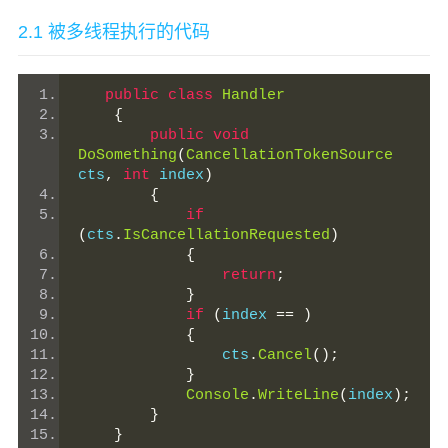
2.1 被多线程执行的代码
public
class
Handler
{
public
void
DoSomething
(
CancellationTokenSource
cts
,
int
 index
)
{
if
(
cts
.
IsCancellationRequested
)
{
return
;
}
if
(
index 
==
)
{
                cts
.
Cancel
();
}
Console
.
WriteLine
(
index
);
}
}