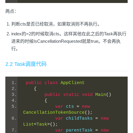
两点：
判断cts是否已经取消，如果取消则不再执行。
index的=2的时候取消cts。这样其他在此之后的Task再执行
进来的时候IsCancellationRequested就是true。不会再执
行。
2.2 Task调度代码
public
class
AppClient
{
public
static
void
Main
()
{
var
 cts 
=
new
CancellationTokenSource
();
var
 childTasks 
=
new
List
<
Task
>();
var
 parentTask 
=
new