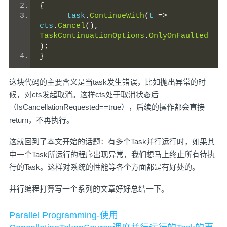
{
      task
.
ContinueWith
(
t 
=>
cts
.
Cancel
(),
TaskContinuationOptions
.
OnlyOnFaulted
);
}
这块代码的主要含义是当task发生错误，比如抛出异常的时
候，对cts发起取消。这样cts处于取消状态后
（IsCancellationRequested==true），后续的操作都会直接
return，不再执行。
这就回到了本文开始的话题：有多个Task并行运行时，如果其
中一个Task所运行的程序出现异常，我们想马上终止所有待执
行的Task。这样对系统的性能等各个方面都是有好处的。
并行编程打算写一个系列的文章好好总结一下。
Parallel Programming-使用