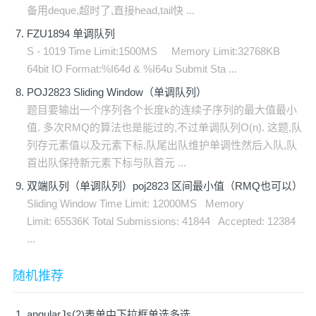
备用deque,超时了,直接head,tail快 ...
FZU1894 单调队列
S - 1019 Time Limit:1500MS Memory Limit:32768KB
64bit IO Format:%I64d & %I64u Submit Sta ...
POJ2823 Sliding Window（单调队列）
题目要输出一个序列各个长度k的连续子序列的最大值最小
值. 多次RMQ的算法也是能过的,不过单调队列O(n). 这题,队
列存元素值以及元素下标,队尾出队维护单调性然后入队,队
首出队保持新元素下标与队首元 ...
双端队列（单调队列）poj2823 区间最小值（RMQ也可以）
Sliding Window Time Limit: 12000MS Memory
Limit: 65536K Total Submissions: 41844 Accepted: 12384
...
随机推荐
angularJs(2)表单中下拉框单选多选