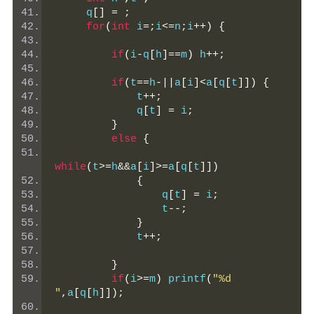
     q
[]
=
;
for
(
int
 i
=;
i
<=
n
;
i
++)
{
if
(
i
-
q
[
h
]==
m
)
 h
++;
if
(
t
==
h
-||
a
[
i
]<
a
[
q
[
t
]])
{
             t
++;
             q
[
t
]
=
 i
;
}
else
{
while
(
t
>=
h
&&
a
[
i
]>=
a
[
q
[
t
]])
{
                 q
[
t
]
=
 i
;
                 t
--;
}
             t
++;
}
if
(
i
>=
m
)
 printf
(
"%d 
"
,
a
[
q
[
h
]]);