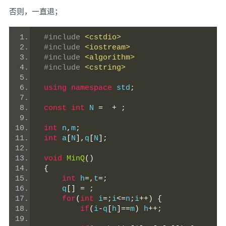
否则，一直退；
#include
<cstdio>
#include
<iostream>
#include
<algorithm>
#include
<cstring>
using
namespace
 std
;
const
int
 N 
=
+
;
int
 n
,
m
;
int
 a
[
N
],
q
[
N
];
void
MinQ
()
{
int
 h
=,
t
=;
     q
[]
=
;
for
(
int
 i
=;
i
<=
n
;
i
++)
{
if
(
i
-
q
[
h
]==
m
)
 h
++;