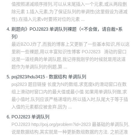
值按照递减顺序排列,可以从末尾插入一个元素,或从两段删
除元素 1.插入元素,为了保证队列的单调性(这里假设为递减
性),在插入元素v时要将对位的元素 ...
刷题向》POJ2823 单调队列裸题（<不会做，请自裁>系
列）
最近BZOJ炸了,而我的博客上又更新了一些基本知识,所以这
里刷一些裸题,用以丰富知识性博客 POJ2823 滑动的窗口
这是一道经典的单调队题,我记得我刚学的时候就是用这道
题作为单调队列的例题,算 ...
poj2823/hdu3415 - 数据结构 单调队列
poj2823 题目链接 长度为N的数组,求宽度k的滑动窗口在数
组上滑动时窗口内的最大值或最小值 如果用单调队列做,求
最小值时,队列应该严格递增的.所以插入时,队尾大于等于插
入值的元素都应被舍弃,因为 ...
POJ2823 单调队列
POJ2823 http://poj.org/problem?id=2823 最基础的单调队列,
说是数据结构,其实就是一种更新数组数据的方法. 之前还准