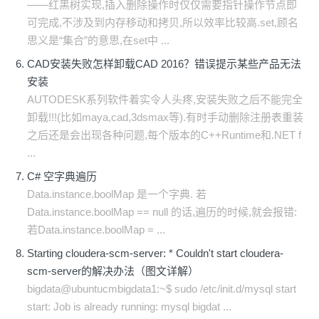
——红黑树实现,插入删除操作时仅仅需要指针操作节点即
可完成,不涉及到内存移动和拷贝,所以效率比较高.set,顾名
思义是“集合”的意思,在set中 ...
CAD安装失败怎样卸载CAD 2016？错误提示某些产品无法
安装
AUTODESK系列软件着实令人头疼,安装失败之后不能完全
卸载!!!(比如maya,cad,3dsmax等).有时手动删除注册表重装
之后还是会出现各种问题,每个版本的C++Runtime和.NET f
...
C# 空字典遍历
Data.instance.boolMap 是一个字典. 若
Data.instance.boolMap == null 的话,遍历的时候,就会报错:
若Data.instance.boolMap = ...
Starting cloudera-scm-server: * Couldn't start cloudera-
scm-server的解决办法（图文详解）
bigdata@ubuntucmbigdata1:~$ sudo /etc/init.d/mysql start
start: Job is already running: mysql bigdat ...