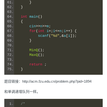
}
}
int
 main
()
{
     cin
>>
n
>>
m
;
for
(
int
 i
=;
i
<=
n
;
i
++)
{
         scanf
(
"%d"
,&
a
[
i
]);
}
MinQ
();
MaxQ
();
return
;
}
题目链接：
http://acm.fzu.edu.cn/problem.php?pid=1894
和单调递增队列一样。
/*