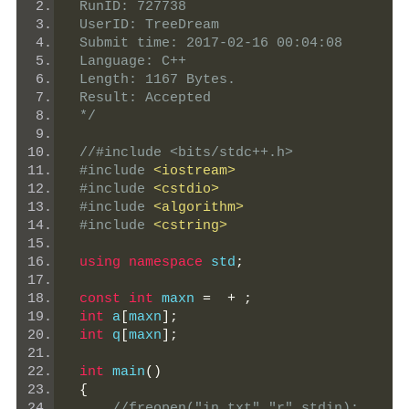
 RunID: 727738
 UserID: TreeDream
 Submit time: 2017-02-16 00:04:08
 Language: C++
 Length: 1167 Bytes.
 Result: Accepted
 */
//#include <bits/stdc++.h>
#include
<iostream>
#include
<cstdio>
#include
<algorithm>
#include
<cstring>
using
namespace
 std
;
const
int
 maxn 
=
+
;
int
 a
[
maxn
];
int
 q
[
maxn
];
int
 main
()
{
//freopen("in.txt","r",stdin);