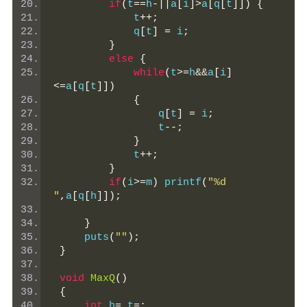
if
(
t
==
h
-||
a
[
i
]>
a
[
q
[
t
]])
{
             t
++;
             q
[
t
]
=
 i
;
}
else
{
while
(
t
>=
h
&&
a
[
i
]
<=
a
[
q
[
t
]])
{
                 q
[
t
]
=
 i
;
                 t
--;
}
             t
++;
}
if
(
i
>=
m
)
 printf
(
"%d 
"
,
a
[
q
[
h
]]);
}
     puts
(
""
);
}
void
MaxQ
()
{
int
 h
=,
t
=;