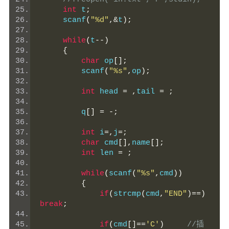
int
 t
;
     scanf
(
"%d"
,&
t
);
while
(
t
--)
{
char
 op
[];
         scanf
(
"%s"
,
op
);
int
 head 
=
,
tail 
=
;
         q
[]
=
-;
int
 i
=,
j
=;
char
 cmd
[],
name
[];
int
 len 
=
;
while
(
scanf
(
"%s"
,
cmd
))
{
if
(
strcmp
(
cmd
,
"END"
)==)
break
;
if
(
cmd
[]==
'C'
)
//插