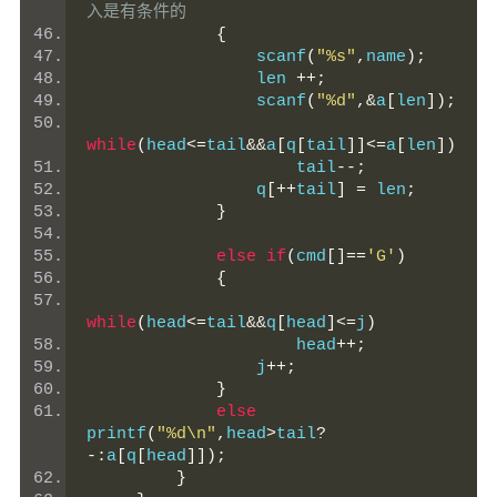
入是有条件的
{
                 scanf
(
"%s"
,
name
);
                 len 
++;
                 scanf
(
"%d"
,&
a
[
len
]);
while
(
head
<=
tail
&&
a
[
q
[
tail
]]<=
a
[
len
])
                     tail
--;
                 q
[++
tail
]
=
 len
;
}
else
if
(
cmd
[]==
'G'
)
{
while
(
head
<=
tail
&&
q
[
head
]<=
j
)
                     head
++;
                 j
++;
}
else
printf
(
"%d\n"
,
head
>
tail
?
-:
a
[
q
[
head
]]);
}