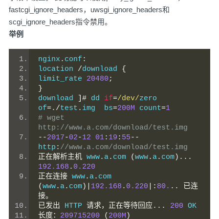
fastcgi_ignore_headers，uwsgi_ignore_headers和
scgi_ignore_headers指令禁用。
举例
nginx
.
conf
:
location 
/
download 
{
limit_rate 
20480
;
}
download 
]#
 dd 
if
=
/dev/
zero 
of
=./
test
.
img  bs
=
200M
 count
=
1
# wget 
http://www.a.com/download/test.img
--
2017
-
02
-
12
01
:
19
:
55
--
http
:
//www.a.com/download/test.img
正在解析主机
 www
.
a
.
com 
(
www
.
a
.
com
)...
192.168
.
0.220
正在连接
 www
.
a
.
com 
(
www
.
a
.
com
)|
192.168
.
0.220
|:
80.
..
已连
接。
已发出
 HTTP 
请求，正在等待回应...
200
 OK
长度：
209715200
(
200M
)