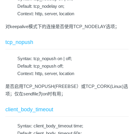
Default: tcp_nodelay on;
Context: http, server, location
对keepalive模式下的连接是否使用TCP_NODELAY选项；
tcp_nopush
Syntax: tcp_nopush on | off;
Default: tcp_nopush off;
Context: http, server, location
是否启用TCP_NOPUSH(FREEBSE）或TCP_CORK(Linux)选
项；仅在sendfile为on时有用；
client_body_timeout
Syntax: client_body_timeout time;
Default: client_body_timeout 60s;