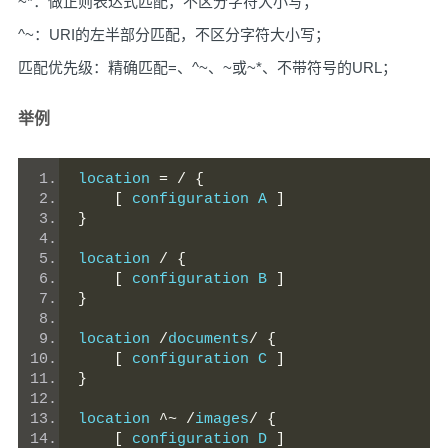
~*：做正则表达式匹配，不区分字符大小写；
^~：URI的左半部分匹配，不区分字符大小写；
匹配优先级：精确匹配=、^~、~或~*、不带符号的URL；
举例
location 
=
/
{
[
 configuration A 
]
}
location 
/
{
[
 configuration B 
]
}
location 
/
documents
/
{
[
 configuration C 
]
}
location 
^~
/
images
/
{
[
 configuration D 
]