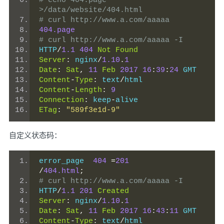
# echo 404.page 
>/data/website/404.html
# curl http://www.a.com/aaaaa
404.page
# curl http://www.a.com/aaaaa -I
HTTP
/
1.1
404
Not
Found
Server
:
 nginx
/
1.10
.
1
Date
:
Sat
,
11
Feb
2017
16
:
39
:
24
 GMT
Content
-
Type
:
 text
/
html
Content
-
Length
:
9
Connection
:
 keep
-
alive
ETag
:
"589f3e1d-9"
自定义状态码：
error_page  
404
=
201
/
404.html
;
# curl http://www.a.com/aaaaa -I
HTTP
/
1.1
201
Created
Server
:
 nginx
/
1.10
.
1
Date
:
Sat
,
11
Feb
2017
16
:
43
:
11
 GMT
Content
-
Type
:
 text
/
html