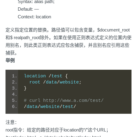
Syntax: alias path;
Default: —
Context: location
定义指定位置的替换。路径值可以包含变量，$document_root
和$ realpath_root除外。如果在使用正则表达式定义的位置内使
用别名，则此类正则表达式应包含捕获，并且别名应引用这些
捕获。
举例
location 
/
test 
{
  root 
/
data
/
website
;
}
# curl http://www.a.com/test/
/
data
/
website
/
test
/
注意：
root指令：给定的路径对应于location的“/”这个URL；