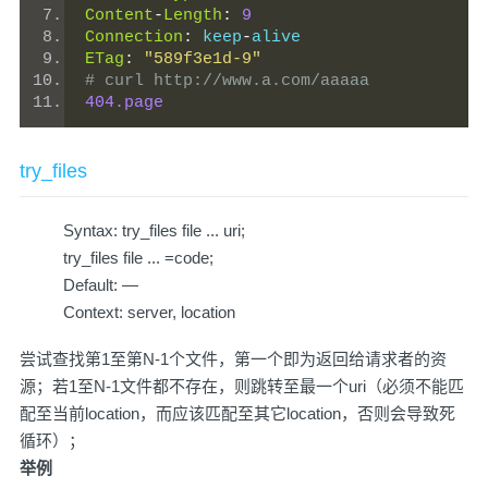
Content
-
Length
:
9
Connection
:
 keep
-
alive
ETag
:
"589f3e1d-9"
# curl http://www.a.com/aaaaa
404.page
try_files
Syntax: try_files file ... uri;
try_files file ... =code;
Default: —
Context: server, location
尝试查找第1至第N-1个文件，第一个即为返回给请求者的资
源；若1至N-1文件都不存在，则跳转至最一个uri（必须不能匹
配至当前location，而应该匹配至其它location，否则会导致死
循环）；
举例