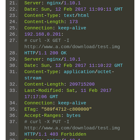
Server
:
 nginx
/
1.10
.
1
Date
:
Sun
,
12
Feb
2017
11
:
09
:
11
 GMT
Content
-
Type
:
 text
/
html
Content
-
Length
:
173
Connection
:
 keep
-
alive
192.168
.
0.201
:
# curl -X GET -I 
http://www.a.com/download/test.img
HTTP
/
1.1
200
 OK
Server
:
 nginx
/
1.10
.
1
Date
:
Sun
,
12
Feb
2017
11
:
10
:
22
 GMT
Content
-
Type
:
 application
/
octet
-
stream
Content
-
Length
:
209715200
Last
-
Modified
:
Sat
,
11
Feb
2017
17
:
17
:
06
 GMT
Connection
:
 keep
-
alive
ETag
:
"589f4712-c800000"
Accept
-
Ranges
:
 bytes
# curl -X PUT -I 
http://www.a.com/download/test.img
HTTP
/
1.1
403
Forbidden