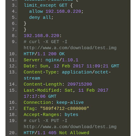
limit_except GET 
{
  allow 
192.168
.
0.220
;
  deny all
;
}
}
192.168
.
0.220
:
# curl -X GET -I 
http://www.a.com/download/test.img
HTTP
/
1.1
200
 OK
Server
:
 nginx
/
1.10
.
1
Date
:
Sun
,
12
Feb
2017
11
:
09
:
21
 GMT
Content
-
Type
:
 application
/
octet
-
stream
Content
-
Length
:
209715200
Last
-
Modified
:
Sat
,
11
Feb
2017
17
:
17
:
06
 GMT
Connection
:
 keep
-
alive
ETag
:
"589f4712-c800000"
Accept
-
Ranges
:
 bytes
# curl -X PUT -I 
http://www.a.com/download/test.img
HTTP
/
1.1
405
Not
Allowed