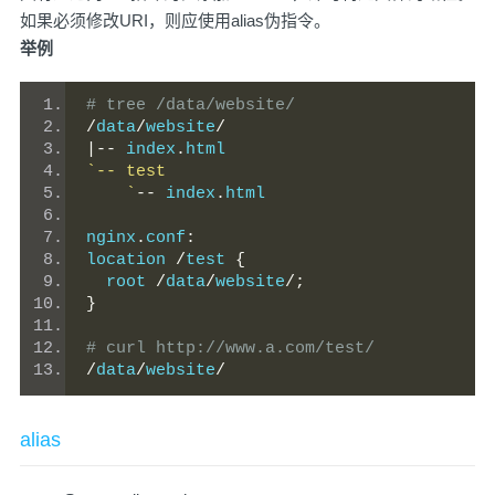
如果必须修改URI，则应使用alias伪指令。
举例
# tree /data/website/
/
data
/
website
/
|--
 index
.
html
`-- test
    `
--
 index
.
html
nginx
.
conf
:
location 
/
test 
{
  root 
/
data
/
website
/;
}
# curl http://www.a.com/test/
/
data
/
website
/
alias