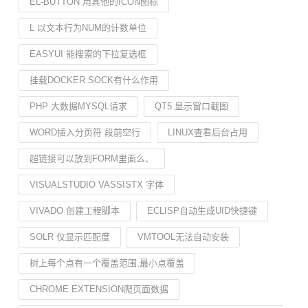
EL-BUTTON 用其他的ICON图标
L 以文本行为NUM的计数单位
EASYUI 能搜索的下拉复选框
挂载DOCKER.SOCK有什么作用
PHP 大数据MYSQL请求
QT5 显示窗口截图
WORD插入分页符 段前空行
LINUX查看后台占用
超链接可以放到FORM里面么、
VISUALSTUDIO VASSISTX 字体
VIVADO 创建工程脚本
ECLISP自动生成UID快捷键
SOLR 仅显示匹配度
VMTOOL无法自动安装
树上每个点有一个覆盖范围,最小点覆盖
CHROME EXTENSION爬页面数据