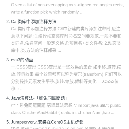
Given a list of non-overlapping axis-aligned rectangles rects,
write a function pick which randomly ...
C# 类库中添加注释方法
C# 类库中添加注释方法 C#中新建的类库添加注释时,应注
意以下问题: 1.编译动态类库时命名空间要规范,一般不要和
类同名,命名空间一般定义格式:项目名+类文件名: 2.动态类
库中,类.方法的注释都采 ...
css3的动画
一.CSS3变形 CSS3变形是一些效果的集合 如平移.旋转.缩
放.倾斜效果 每个效果都可以称为变形(transform),它们可以
分别操控元素发生平移.旋转.缩放.倾斜等变化 二.CSS3位
移:tr ...
Java演算法-「雞兔同籠問題」
/** * 雞兔同籠問題:窮舉算法思想 */ import java.util.*; public
class ChichenAndHabbit { static int chichenNum,hab ...
Jumpserver之安装在CentOS主机步骤