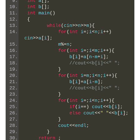
int
 a
[];
int
 b
[];
int
 main
()
{
while
(
cin
>>
n
>>
m
){
for
(
int
 i
=;
i
<
n
;
i
++)
cin
>>
a
[
i
];
            m
%=
n
;
for
(
int
 i
=;
i
<
m
;
i
++){
                b
[
i
]=
a
[
n
-
m
+
i
];
//cout<<b[i]<<" ";
}
for
(
int
 i
=
m
;
i
<
n
;
i
++){
                b
[
i
]=
a
[
i
-
m
];
//cout<<b[i]<<" ";
}
for
(
int
 i
=;
i
<
n
;
i
++){
if
(
i
==)
 cout
<<
b
[
i
];
else
 cout
<<
" "
<<
b
[
i
];
}
            cout
<<
endl
;
}
return
;