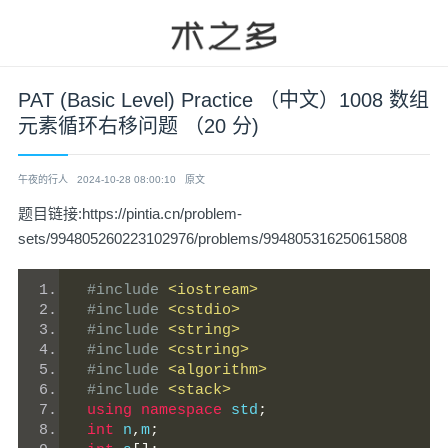
PAT (Basic Level) Practice （中文）1008 数组
元素循环右移问题 （20 分)
午夜的行人
2024-10-28 08:00:10
原文
题目链接:
https://pintia.cn/problem-
sets/994805260223102976/problems/994805316250615808
#include
<iostream>
#include
<cstdio>
#include
<string>
#include
<cstring>
#include
<algorithm>
#include
<stack>
using
namespace
 std
;
int
 n
,
m
;