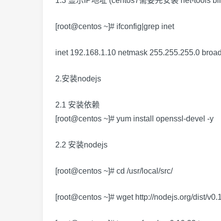
1.3 显示IP地址 (centos7需要先安装 net-tools bin
[root@centos ~]# ifconfig|grep inet
inet 192.168.1.10 netmask 255.255.255.0 broa
2.安装nodejs
2.1 安装依赖
[root@centos ~]# yum install openssl-devel -y
2.2 安装nodejs
[root@centos ~]# cd /usr/local/src/
[root@centos ~]# wget http://nodejs.org/dist/v0.