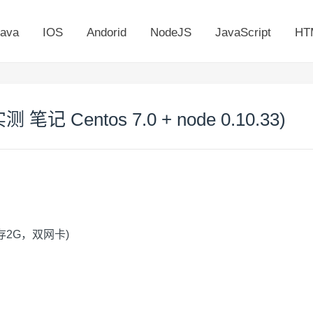
ava
IOS
Andorid
NodeJS
JavaScript
HT
 笔记 Centos 7.0 + node 0.10.33)
内存2G，双网卡)