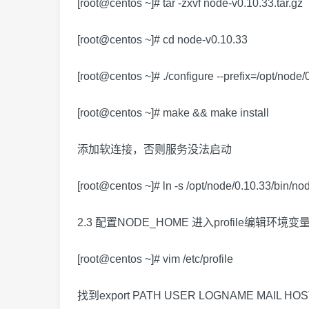
[root@centos ~]# tar -zxvf node-v0.10.33.tar.gz
[root@centos ~]# cd node-v0.10.33
[root@centos ~]# ./configure --prefix=/opt/node/
[root@centos ~]# make && make install
添加软连接，否则服务没法启动
[root@centos ~]# ln -s /opt/node/0.10.33/bin/nod
2.3 配置NODE_HOME 进入profile编辑环境变
[root@centos ~]# vim /etc/profile
找到export PATH USER LOGNAME MAIL HO