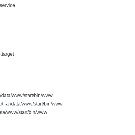
service
.target
a /data/www/start/bin/www
rt -a /data/www/start/bin/www
data/www/start/bin/www