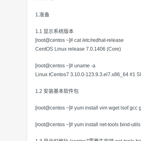
1.准备
1.1 显示系统版本
[root@centos ~]# cat /etc/redhat-release
CentOS Linux release 7.0.1406 (Core)
[root@centos ~]# uname -a
Linux tCentos7 3.10.0-123.9.3.el7.x86_64 #
1.2 安装基本软件包
[root@centos ~]# yum install vim wget lsof gcc 
[root@centos ~]# yum install net-tools bind-utils