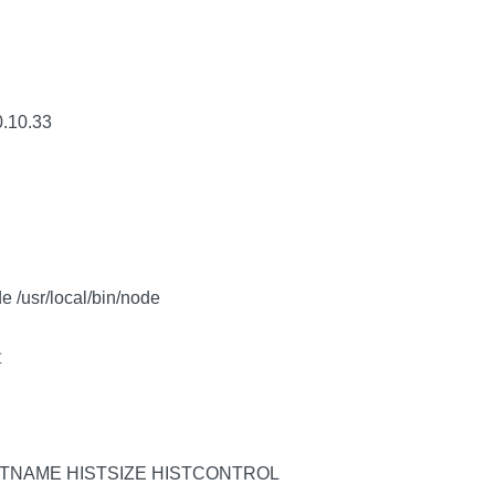
0.10.33
e /usr/local/bin/node
量
STNAME HISTSIZE HISTCONTROL