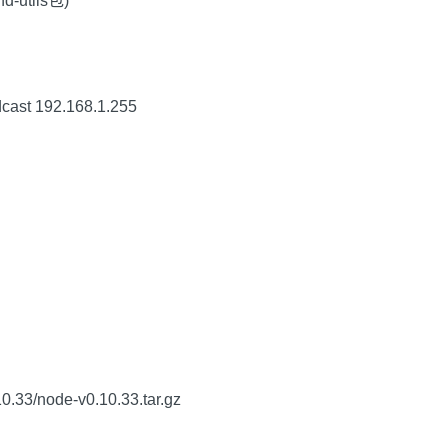
d-utils包)
dcast 192.168.1.255
10.33/node-v0.10.33.tar.gz