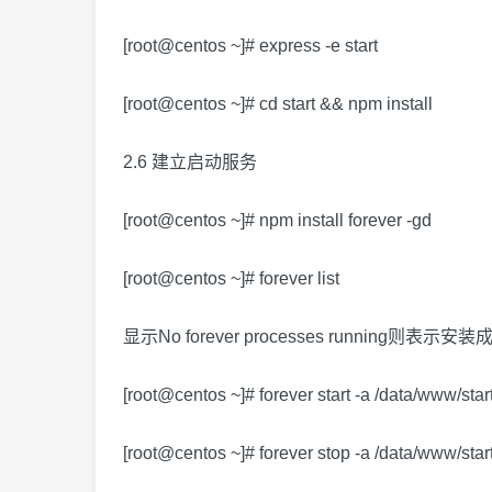
[root@centos ~]# express -e start
[root@centos ~]# cd start && npm install
2.6 建立启动服务
[root@centos ~]# npm install forever -gd
[root@centos ~]# forever list
显示No forever processes running则表示安装
[root@centos ~]# forever start -a /data/www/sta
[root@centos ~]# forever stop -a /data/www/sta