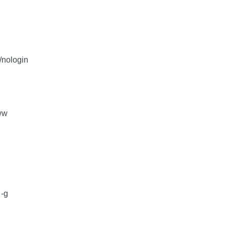
/nologin
ww
 -g