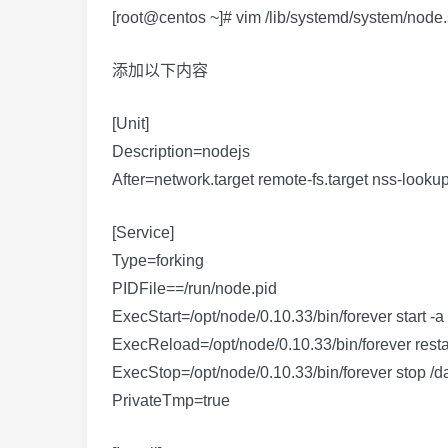
[root@centos ~]# vim /lib/systemd/system/node.
添加以下内容
[Unit]
Description=nodejs
After=network.target remote-fs.target nss-lookup
[Service]
Type=forking
PIDFile==/run/node.pid
ExecStart=/opt/node/0.10.33/bin/forever start -
ExecReload=/opt/node/0.10.33/bin/forever resta
ExecStop=/opt/node/0.10.33/bin/forever stop /
PrivateTmp=true