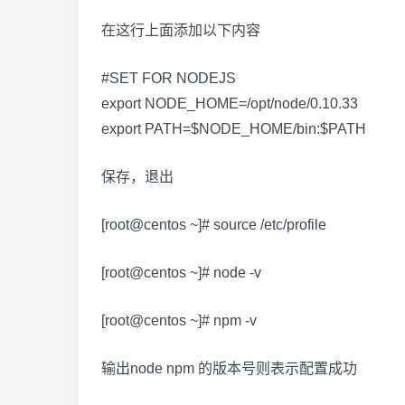
在这行上面添加以下内容
#SET FOR NODEJS
export NODE_HOME=/opt/node/0.10.33
export PATH=$NODE_HOME/bin:$PATH
保存，退出
[root@centos ~]# source /etc/profile
[root@centos ~]# node -v
[root@centos ~]# npm -v
输出node npm 的版本号则表示配置成功