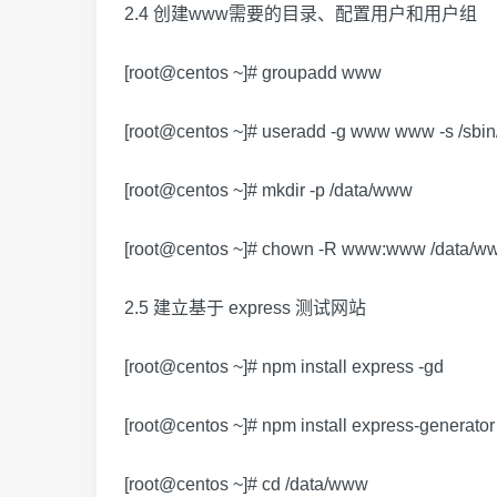
2.4 创建www需要的目录、配置用户和用户组
[root@centos ~]# groupadd www
[root@centos ~]# useradd -g www www -s /sbin
[root@centos ~]# mkdir -p /data/www
[root@centos ~]# chown -R www:www /data/w
2.5 建立基于 express 测试网站
[root@centos ~]# npm install express -gd
[root@centos ~]# npm install express-generator
[root@centos ~]# cd /data/www