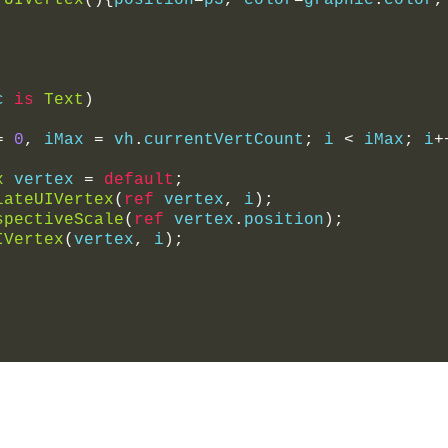
UIVertex
(){
position
=
p3
,
 color
=
graphic
.
color
,
c 
is
Text
)
=
0
,
 iMax 
=
 vh
.
currentVertCount
;
 i 
<
 iMax
;
 i
+
x
 vertex 
=
default
;
lateUIVertex
(
ref
 vertex
,
 i
);
spectiveScale
(
ref
 vertex
.
position
);
IVertex
(
vertex
,
 i
);