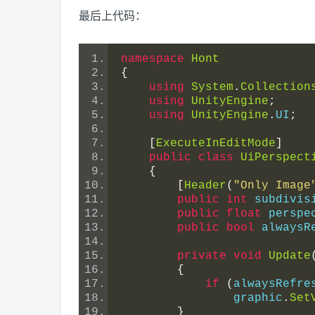
最后上代码：
namespace
Hont
{
using
System
.
Collection
using
UnityEngine
;
using
UnityEngine
.
UI
;
[
ExecuteInEditMode
]
public
class
UiPerspect
{
[
Header
(
"Only Image
public
int
 subdivis
public
float
 perspe
public
bool
 alwaysR
private
void
Update
{
if
(
alwaysRefre
                graphic
.
Set
}