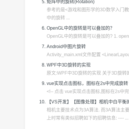
矩阵中的旋转(Rotation)
参考的是<游戏和图形学的3D数学入门教程>,算是
中的旋转 ...
OpenGL中的旋转是可以叠加的？
OpenGL中的旋转是可以叠加的? 1. opengl中的
Android中图片旋转
Activity_main.xml文件配置 <LinearLayout x
WPF中3D旋转的实现
原文:WPF中3D旋转的实现 关于3D旋转的原理,请看Dani
vue实现点击图标，图标在2s中完成旋转
<!-- 点击 vue实现点击图标,图标在2s中完成旋转
【VS开发】【图像处理】相机中白平衡
相机主要技术点为3A算法. 而3A算法主要
上时常有类似招聘如下的招聘信息: ---- ...