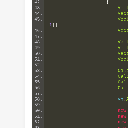
{
Vec
Vec
Vec
1
));
Vec
Vec
Vec
Vec
Vec
Cal
Cal
Cal
Cal
                        vh
.
{
new
new
new