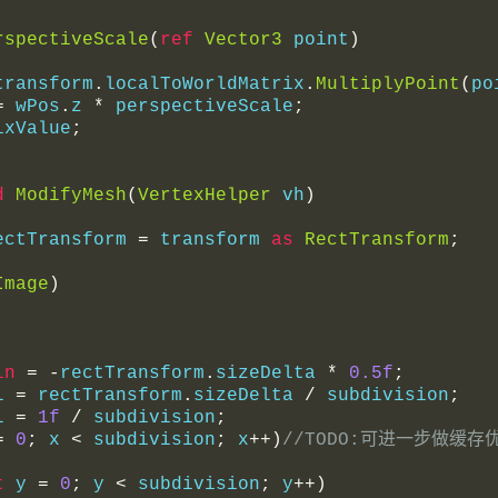
rspectiveScale
(
ref
Vector3
 point
)
transform
.
localToWorldMatrix
.
MultiplyPoint
(
po
=
 wPos
.
z 
*
 perspectiveScale
;
ixValue
;
d
ModifyMesh
(
VertexHelper
 vh
)
ectTransform 
=
 transform 
as
RectTransform
;
Image
)
in
=
-
rectTransform
.
sizeDelta 
*
0.5f
;
l 
=
 rectTransform
.
sizeDelta 
/
 subdivision
;
l 
=
1f
/
 subdivision
;
=
0
;
 x 
<
 subdivision
;
 x
++)
//TODO:可进一步做缓存
t
 y 
=
0
;
 y 
<
 subdivision
;
 y
++)