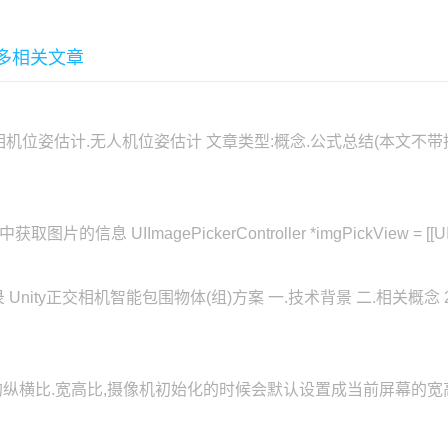
多相关文章
:相机位姿估计.无人机位姿估计 文章类型:概念.公式总结(本文
IImagePickerController *imgPickView = [[UIImagePi
Unity正交相机智能包围物体(组)方案 一.技术背景 二.相关概念 2.1
示区域的纵横比.宽高比,摄像机初始化的时候会默认设置成当前屏幕的宽高比,可