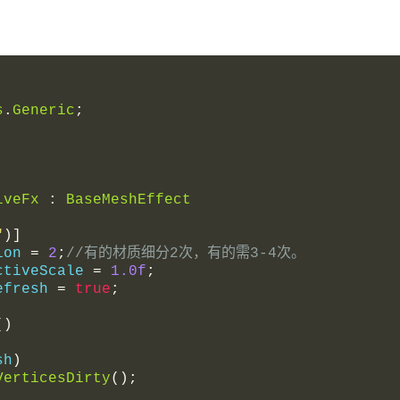
s
.
Generic
;
iveFx
:
BaseMeshEffect
"
)]
ion 
=
2
;
//有的材质细分2次，有的需3-4次。
ctiveScale 
=
1.0f
;
efresh 
=
true
;
()
sh
)
VerticesDirty
();