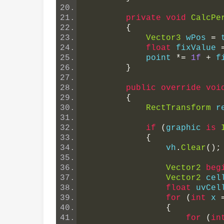
private
void
CalcPe
{
Vector3
 wPos 
=
 
float
 fixValue 
            point 
*=
1f
+
 f
}
public
override
voi
{
RectTransform
 r
if
(
graphic 
is
{
                vh
.
Clear
();
Vector2
beg
Vector2
 cel
float
 uvCel
for
(
int
 x 
{
for
(
in