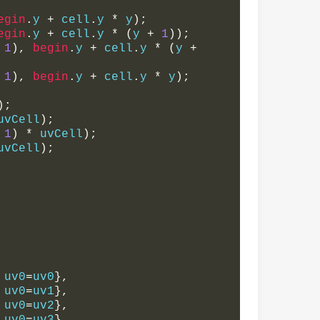
egin
.
y 
+
 cell
.
y 
*
 y
);
egin
.
y 
+
 cell
.
y 
*
(
y 
+
1
));
1
),
begin
.
y 
+
 cell
.
y 
*
(
y 
+
1
),
begin
.
y 
+
 cell
.
y 
*
 y
);
);
uvCell
);
1
)
*
 uvCell
);
uvCell
);
 uv0
=
uv0
},
 uv0
=
uv1
},
 uv0
=
uv2
},