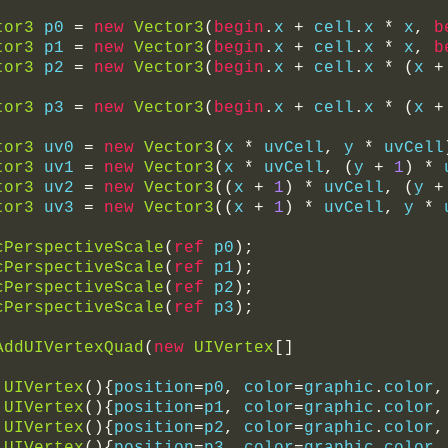
tor3
 p0 
=
new
Vector3
(
begin
.
x 
+
 cell
.
x 
*
 x
,
b
tor3
 p1 
=
new
Vector3
(
begin
.
x 
+
 cell
.
x 
*
 x
,
b
tor3
 p2 
=
new
Vector3
(
begin
.
x 
+
 cell
.
x 
*
(
x 
+
tor3
 p3 
=
new
Vector3
(
begin
.
x 
+
 cell
.
x 
*
(
x 
+
tor3
 uv0 
=
new
Vector3
(
x 
*
 uvCell
,
 y 
*
 uvCell
tor3
 uv1 
=
new
Vector3
(
x 
*
 uvCell
,
(
y 
+
1
)
*
 
tor3
 uv2 
=
new
Vector3
((
x 
+
1
)
*
 uvCell
,
(
y 
+
tor3
 uv3 
=
new
Vector3
((
x 
+
1
)
*
 uvCell
,
 y 
*
 
cPerspectiveScale
(
ref
 p0
);
cPerspectiveScale
(
ref
 p1
);
cPerspectiveScale
(
ref
 p2
);
cPerspectiveScale
(
ref
 p3
);
AddUIVertexQuad
(
new
UIVertex
[]
UIVertex
(){
position
=
p0
,
 color
=
graphic
.
color
,
UIVertex
(){
position
=
p1
,
 color
=
graphic
.
color
,
UIVertex
(){
position
=
p2
,
 color
=
graphic
.
color
,