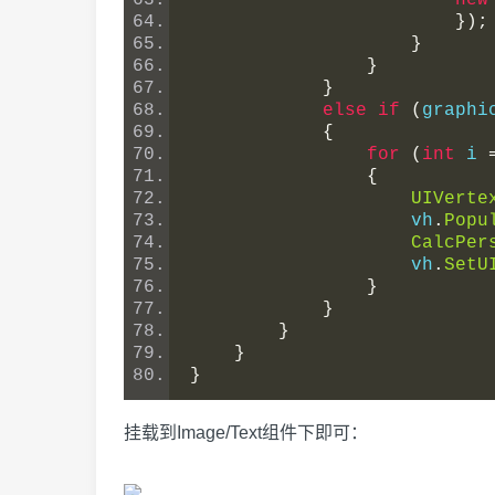
new
});
}
}
}
else
if
(
graphi
{
for
(
int
 i 
{
UIVerte
                    vh
.
Popu
CalcPer
                    vh
.
SetU
}
}
}
}
}
挂载到Image/Text组件下即可：