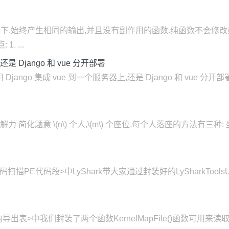
同的输入下,始终产生相同的输出,并且没有副作用的函数.纯函数不会
 ...
是 Django 和 vue 分开部署
Django 集成 vue 到一个服务器上,还是 Django 和 vue 分开部
题解力 简化题意 \(n\) 个人,\(m\) 个座位,每个人落座的方法有三种
PE代码段>中LyShark带大家通过封装好的LySharkToolsU
中我们封装了两个函数KernelMapFile()函数可用来读取内核文件,