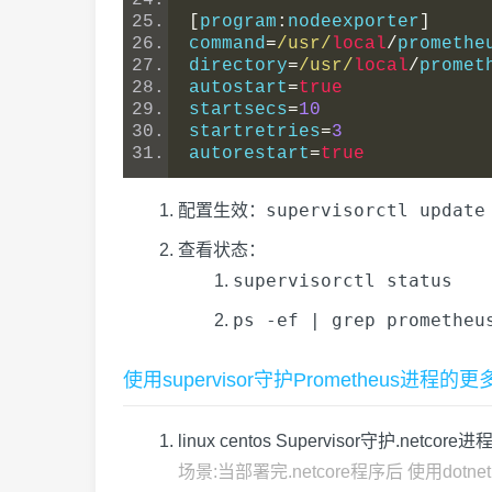
[
program
:
nodeexporter
]
command
=
/usr/
local
/
promethe
directory
=
/usr/
local
/
promet
autostart
=
true
startsecs
=
10
startretries
=
3
autorestart
=
true
supervisorctl update
配置生效：
查看状态：
supervisorctl status
ps -ef | grep prometheu
使用supervisor守护Prometheus进程
linux centos Supervisor守护.netco
场景:当部署完.netcore程序后 使用dot