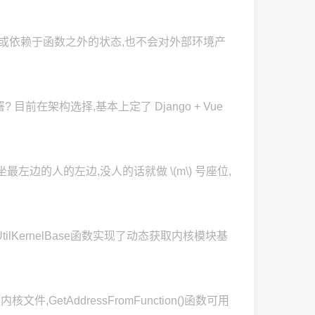
修改或依赖于函数之外的状态,也不会对外部环境产
署? 目前在架构选择,基本上定了 Django + Vue
: 坐最左边的人的左边,没人的话就做 \(m\) 号座位,
tilKernelBase函数实现了动态获取内核模块基
GetAddressFromFunction()函数可用