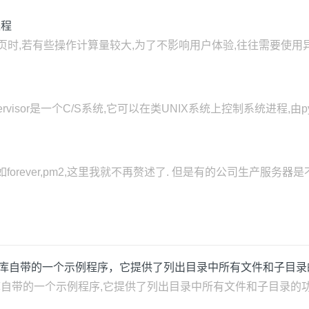
进程
页时,若有些操作计算量较大,为了不影响用户体验,往往需要使用异步方式去
介 Supervisor是一个C/S系统,它可以在类UNIX系统上控制系统进
forever,pm2,这里我就不再赘述了. 但是有的公司生产服务
r.c 是 FFmpeg 库自带的一个示例程序，它提供了列出目录中所有文件和
c 是 FFmpeg 库自带的一个示例程序,它提供了列出目录中所有文件和子目录的功