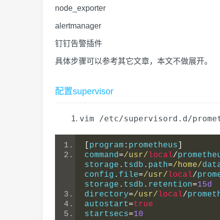
node_exporter
alertmanager
钉钉告警插件
具体步骤可以参考其它文章，本文不做展开。
配置supervisor
vim /etc/supervisord.d/prome
[
program
:
prometheus
]
command
=
/usr/
local
/
promethe
storage
.
tsdb
.
path
=
/home/
dat
config
.
file
=
/usr/
local
/
prom
storage
.
tsdb
.
retention
=
15d
directory
=
/usr/
local
/
promet
autostart
=
true
startsecs
=
10