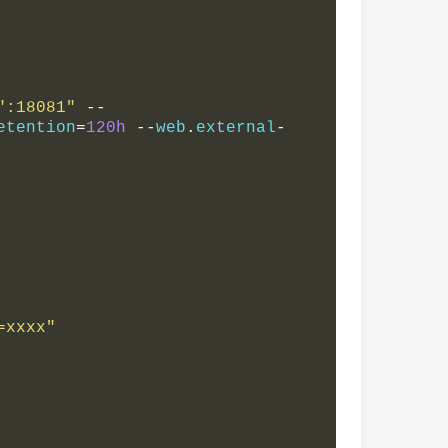
":18081"
--
etention
=
120h
--
web
.
external
-
=xxxx"