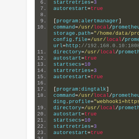
startretries
=
3
autorestart
=
true
[
program
:
alertmanager
]
command
=
/usr/
local
/
promethe
storage
.
path
=
"/home/data/pr
config
.
file
=
/usr/
local
/
prom
url
=
http
:
//192.168.0.10:180
directory
=
/usr/
local
/
promet
autostart
=
true
startsecs
=
10
startretries
=
3
autorestart
=
true
[
program
:
dingtalk
]
command
=
/usr/
local
/
promethe
ding
.
profile
=
"webhook1=http
directory
=
/usr/
local
/
promet
autostart
=
true
startsecs
=
10
startretries
=
3
autorestart
=
true