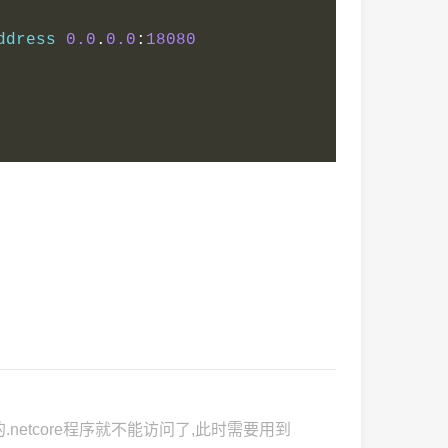
ddress 
0.0
.
0.0
:
18080
署的.netcore程序就不能访问了,此时需要用到