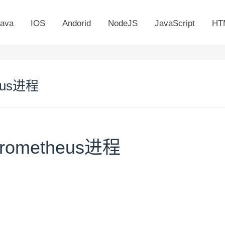
ava
IOS
Andorid
NodeJS
JavaScript
HT
eus进程
rometheus进程