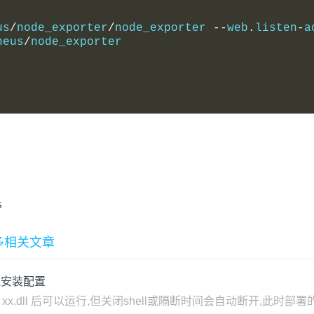
us
/
node_exporter
/
node_exporter 
--
web
.
listen
-
a
heus
/
node_exporter
s
的更多相关文章
re进程安装配置
net xx.dll 后可以运行,但关闭shell或隔断时间会自动断开,此时部