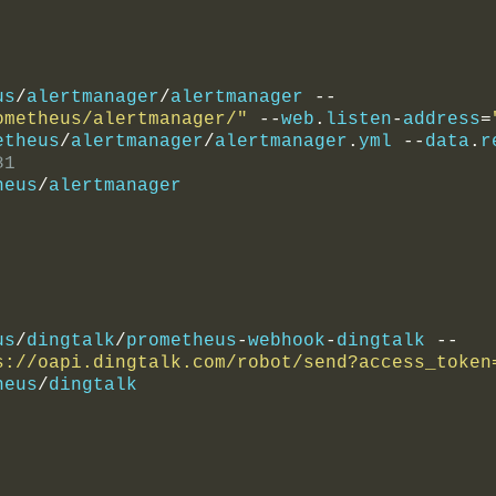
us
/
alertmanager
/
alertmanager 
--
ometheus/alertmanager/"
--
web
.
listen
-
address
=
etheus
/
alertmanager
/
alertmanager
.
yml 
--
data
.
r
81
heus
/
alertmanager
us
/
dingtalk
/
prometheus
-
webhook
-
dingtalk 
--
s://oapi.dingtalk.com/robot/send?access_token
heus
/
dingtalk