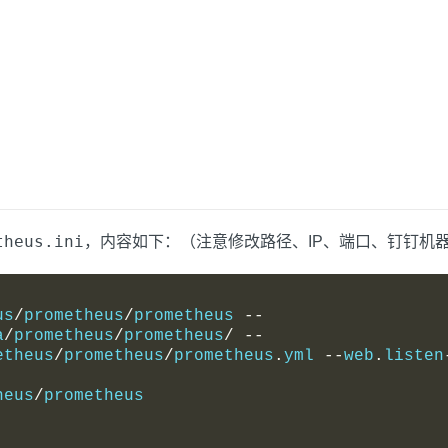
theus.ini
，内容如下：（注意修改路径、IP、端口、钉钉机器人
us
/
prometheus
/
prometheus 
--
a
/
prometheus
/
prometheus
/
--
etheus
/
prometheus
/
prometheus
.
yml 
--
web
.
listen
heus
/
prometheus