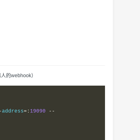
的webhook）
-
address
=:
19090
--