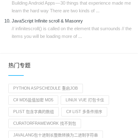
Building Android Apps — 30 things that experience made me
learn the hard way There are two kinds of ...
JavaScript Infinite scroll & Masonry
// infinitescroll() is called on the element that surrounds // the
items you will be loading more of ...
热门专题
PYTHON ASPSCHEDULE 重启JOB
C# MD5盐值加密 MD5
LINUX VUE 打包卡住
PLIST 包含字典的数组
C# LIST 多条件排序
CURATORFRAMEWORK 找不到包
JAVALANG包十进制长整数转换为二进制字符串