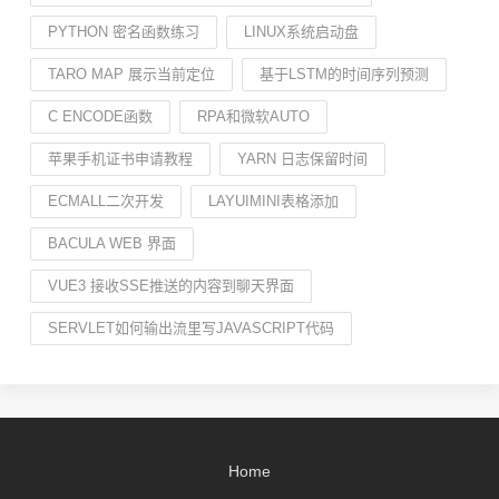
PYTHON 密名函数练习
LINUX系统启动盘
TARO MAP 展示当前定位
基于LSTM的时间序列预测
C ENCODE函数
RPA和微软AUTO
苹果手机证书申请教程
YARN 日志保留时间
ECMALL二次开发
LAYUIMINI表格添加
BACULA WEB 界面
VUE3 接收SSE推送的内容到聊天界面
SERVLET如何输出流里写JAVASCRIPT代码
Home