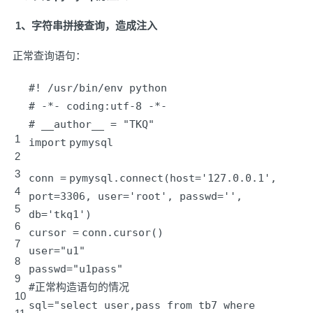
1、字符串拼接查询，造成注入
正常查询语句：
#! /usr/bin/env python
# -*- coding:utf-8 -*-
# __author__ = "TKQ"
1
import
pymysql
2
3
conn
=
pymysql.connect(host
=
'127.0.0.1'
,
4
port
=
3306
, user
=
'root'
, passwd
=
'
',
5
db='
tkq1')
6
cursor
=
conn.cursor()
7
user
=
"u1"
8
passwd
=
"u1pass"
9
#正常构造语句的情况
10
sql
=
"select user,pass from tb7 where