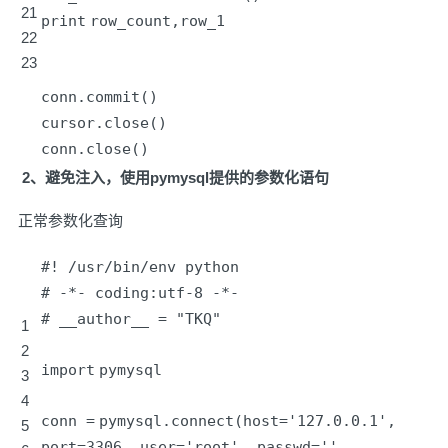
21
print
row_count,row_1
22
23
conn.commit()
cursor.close()
conn.close()
2、避免注入，使用pymysql提供的参数化语句
正常参数化查询
#! /usr/bin/env python
# -*- coding:utf-8 -*-
# __author__ = "TKQ"
1
2
import
pymysql
3
4
conn
=
pymysql.connect(host
=
'127.0.0.1'
,
5
port
=
3306
, user
=
'root'
, passwd
=
'
',