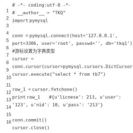
# -*- coding:utf-8 -*-
1
# __author__ = "TKQ"
2
import
pymysql
3
4
conn
=
pymysql.connect(host
=
'127.0.0.1'
,
5
port
=
3306
, user
=
'root'
, passwd
=
'
', db='
tkq1')
6
#游标设置为字典类型
7
cursor
=
8
conn.cursor(cursor
=
pymysql.cursors.DictCursor
9
cursor.execute(
"select * from tb7"
)
10
11
row_1
=
cursor.fetchone()
12
print
row_1
#{u'licnese': 213, u'user':
13
'123', u'nid': 10, u'pass': '213'}
14
15
conn.commit()
16
cursor.close()