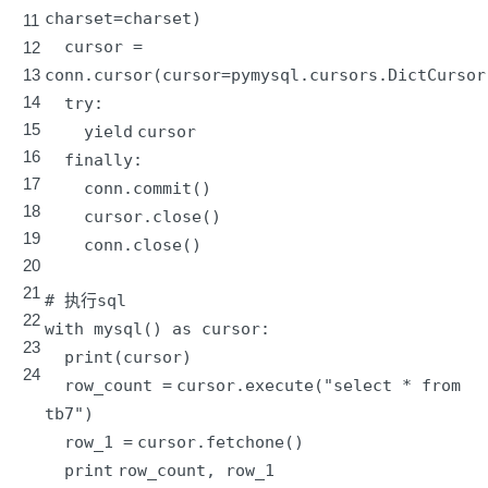
charset
=
charset)
11
cursor
=
12
13
conn.cursor(cursor
=
pymysql.cursors.DictCursor
14
try
:
15
yield
cursor
16
finally
:
17
conn.commit()
18
cursor.close()
19
conn.close()
20
21
# 执行sql
22
with mysql() as cursor:
23
print
(cursor)
24
row_count
=
cursor.execute(
"select * from
tb7"
)
row_1
=
cursor.fetchone()
print
row_count, row_1