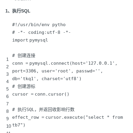
1、执行SQL
#!/usr/bin/env pytho
# -*- coding:utf-8 -*-
import
pymysql
# 创建连接
1
conn
=
pymysql.connect(host
=
'127.0.0.1'
,
2
port
=
3306
, user
=
'root'
, passwd
=
'
',
3
db='
tkq1
', charset='
utf8')
4
# 创建游标
5
cursor
=
conn.cursor()
6
7
# 执行SQL，并返回收影响行数
8
effect_row
=
cursor.execute(
"select * from
9
tb7"
)
10