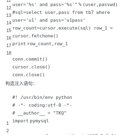
11
user='%s' and pass='%s'"
%
(user,passwd)
12
#sql=select user,pass from tb7 where
13
user='u1' and pass='u1pass'
14
row_count
=
cursor.execute(sql) row_1
=
15
cursor.fetchone()
16
print
row_count,row_1
17
18
conn.commit()
cursor.close()
conn.close()
构造注入语句：
#! /usr/bin/env python
# -*- coding:utf-8 -*-
# __author__ = "TKQ"
import
pymysql
1
2