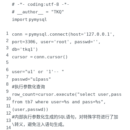
# -*- coding:utf-8 -*-
# __author__ = "TKQ"
import
pymysql
1
conn
=
pymysql.connect(host
=
'127.0.0.1'
,
2
port
=
3306
, user
=
'root'
, passwd
=
'
',
3
db='
tkq1')
4
cursor
=
conn.cursor()
5
6
user
=
"u1' or '1'-- "
7
passwd
=
"u1pass"
8
#执行参数化查询
9
row_count
=
cursor.execute(
"select user,pass
10
from tb7 where user=%s and pass=%s"
,
11
(user,passwd))
12
#内部执行参数化生成的SQL语句，对特殊字符进行了加
13
\转义，避免注入语句生成。
14