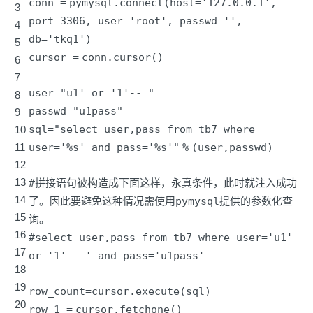
conn
=
pymysql.connect(host
=
'127.0.0.1'
,
3
port
=
3306
, user
=
'root'
, passwd
=
'
',
4
db='
tkq1')
5
cursor
=
conn.cursor()
6
7
user
=
"u1' or '1'-- "
8
passwd
=
"u1pass"
9
sql
=
"select user,pass from tb7 where
10
11
user='%s' and pass='%s'"
%
(user,passwd)
12
13
#拼接语句被构造成下面这样，永真条件，此时就注入成功
14
了。因此要避免这种情况需使用pymysql提供的参数化查
15
询。
16
#select user,pass from tb7 where user='u1'
17
or '1'-- ' and pass='u1pass'
18
19
row_count
=
cursor.execute(sql)
20
row_1
=
cursor.fetchone()