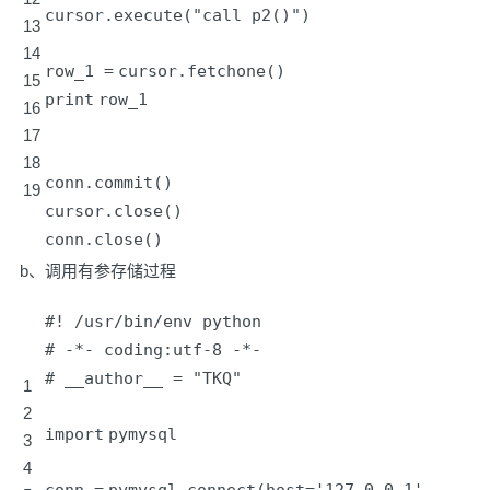
cursor.execute("call p2()")
13
14
row_1
=
cursor.fetchone()
15
print
row_1
16
17
18
conn.commit()
19
cursor.close()
conn.close()
b、调用有参存储过程
#! /usr/bin/env python
# -*- coding:utf-8 -*-
# __author__ = "TKQ"
1
2
import
pymysql
3
4