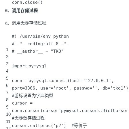
conn.close()
6、调用存储过程
a、调用无参存储过程
#! /usr/bin/env python
# -*- coding:utf-8 -*-
1
# __author__ = "TKQ"
2
3
import
pymysql
4
5
conn
=
pymysql.connect(host
=
'127.0.0.1'
,
6
port
=
3306
, user
=
'root'
, passwd
=
'
', db='
tkq1')
7
#游标设置为字典类型
8
cursor
=
9
conn.cursor(cursor
=
pymysql.cursors.DictCursor
10
#无参数存储过程
11
cursor.callproc(
'p2'
)
#等价于
12