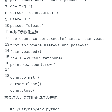
6
db='
tkq1')
7
cursor
=
conn.cursor()
8
user
=
"u1"
9
10
passwd
=
"u1pass"
11
#执行参数化查询
12
row_count
=
cursor.execute(
"select user,pass
13
from tb7 where user=%s and pass=%s"
,
14
(user,passwd))
15
row_1
=
cursor.fetchone()
16
print
row_count,row_1
17
18
conn.commit()
cursor.close()
conn.close()
构造注入，参数化查询注入失败。
#! /usr/bin/env python