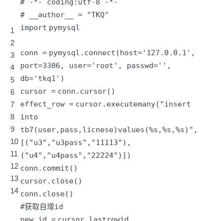
# -*- coding:utf-8 -*-
# __author__ = "TKQ"
import
pymysql
1
2
conn
=
pymysql.connect(host
=
'127.0.0.1'
,
3
port
=
3306
, user
=
'root'
, passwd
=
'
',
4
db='
tkq1')
5
cursor
=
conn.cursor()
6
effect_row
=
cursor.executemany(
"insert
7
8
into
9
tb7(user,pass,licnese)values(%s,%s,%s)"
,
10
[(
"u3"
,
"u3pass"
,
"11113"
),
11
(
"u4"
,
"u4pass"
,
"22224"
)])
12
conn.commit()
13
cursor.close()
14
conn.close()
#获取自增id
new_id
=
cursor.lastrowid