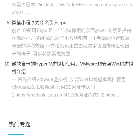
朴素の版本: #include <bits/stdc++.h> using namespace std;
const ...
微信小程序为什么引入 rpx
前言 众所周知,px 是一个叫做像素的东西,pixel. 像素是指由
图像的小方格组成的,这些小方块都有一个明确的位置和被
分配的色彩数值,小方格颜色和位置就决定该图像所呈现出
来的样子. 可以将像素视为整 ...
微软自带的Hyper-V虚拟机使用、VMware16安装Win10虚拟
机介绍
一.首先介绍VMware虚拟机. 安装WIN10统虚拟机推荐用
VMware16. 1.镜像网址: MSD网址传送门
1:https://msdn.itellyou.cn MSD新网址传送门2:https ...
热门专题