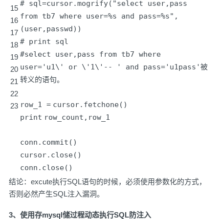
# sql=cursor.mogrify("select user,pass
15
from tb7 where user=%s and pass=%s",
16
(user,passwd))
17
# print sql
18
#select user,pass from tb7 where
19
user='u1\' or \'1\'-- ' and pass='u1pass'被
20
转义的语句。
21
22
row_1
=
cursor.fetchone()
23
print
row_count,row_1
conn.commit()
cursor.close()
conn.close()
结论：excute执行SQL语句的时候，必须使用参数化的方式，
否则必然产生SQL注入漏洞。
3、使用存mysql储过程动态执行SQL防注入