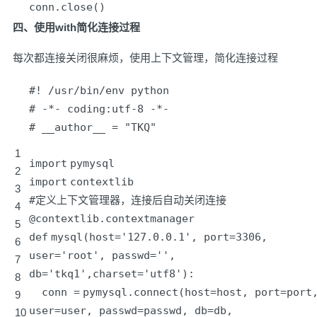
conn.close()
四、使用with简化连接过程
每次都连接关闭很麻烦，使用上下文管理，简化连接过程
#! /usr/bin/env python
# -*- coding:utf-8 -*-
# __author__ = "TKQ"
1
import
pymysql
2
import
contextlib
3
#定义上下文管理器，连接后自动关闭连接
4
@contextlib
.contextmanager
5
def
mysql(host
=
'127.0.0.1'
, port
=
3306
,
6
user
=
'root'
, passwd
=
'
',
7
db='
tkq1
',charset='
utf8'):
8
conn
=
pymysql.connect(host
=
host, port
=
port
9
user
=
user, passwd
=
passwd, db
=
db,
10