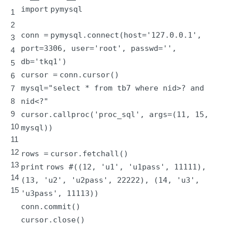
import
pymysql
1
2
conn
=
pymysql.connect(host
=
'127.0.0.1'
,
3
port
=
3306
, user
=
'root'
, passwd
=
'
',
4
db='
tkq1')
5
cursor
=
conn.cursor()
6
mysql
=
"select * from tb7 where nid>? and
7
8
nid<?"
9
cursor.callproc(
'proc_sql'
, args
=
(
11
,
15
,
10
mysql))
11
12
rows
=
cursor.fetchall()
13
print
rows
#((12, 'u1', 'u1pass', 11111),
14
(13, 'u2', 'u2pass', 22222), (14, 'u3',
15
'u3pass', 11113))
conn.commit()
cursor.close()