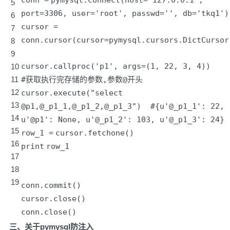
conn
=
pymysql.connect(host
=
'127.0.0.1'
,
5
port
=
3306
, user
=
'root'
, passwd
=
'
', db='
tkq1')
6
cursor
=
7
conn.cursor(cursor
=
pymysql.cursors.DictCursor
8
9
cursor.callproc(
'p1'
, args
=
(
1
,
22
,
3
,
4
))
10
11
#获取执行完存储的参数,参数@开头
12
cursor.execute(
"select
13
@p1,@_p1_1,@_p1_2,@_p1_3"
)
#{u'@_p1_1': 22,
14
u'@p1': None, u'@_p1_2': 103, u'@_p1_3': 24}
15
row_1
=
cursor.fetchone()
16
print
row_1
17
18
19
conn.commit()
cursor.close()
conn.close()
三、关于pymysql防注入