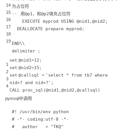
14
为占位符
15
-
-
用@p1，和@p2填充占位符
16
EXECUTE myprod USING @nid1,@nid2;
17
DEALLOCATE prepare myprod;
18
19
END\\
delimiter ;
set
@nid1
=
12
;
1
set
@nid2
=
15
;
2
set
@callsql
=
'select * from tb7 where
3
nid>? and nid<?'
;
4
CALL proc_sql(@nid1,@nid2,@callsql)
pymsql中调用
#! /usr/bin/env python
# -*- coding:utf-8 -*-
# __author__ = "TKQ"