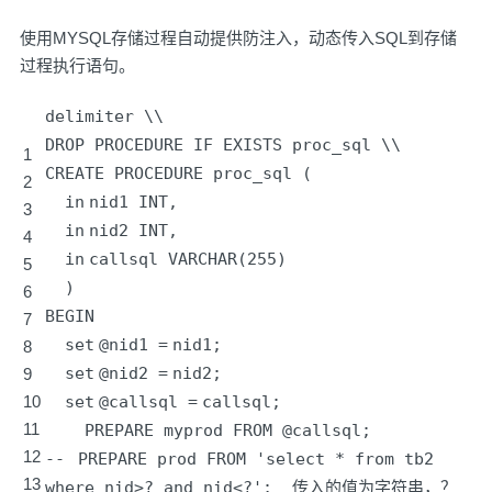
使用MYSQL存储过程自动提供防注入，动态传入SQL到存储
过程执行语句。
delimiter \\
DROP PROCEDURE IF EXISTS proc_sql \\
1
CREATE PROCEDURE proc_sql (
2
in
nid1
INT
,
3
in
nid2
INT
,
4
in
callsql VARCHAR(
255
)
5
)
6
BEGIN
7
set
@nid1
=
nid1;
8
set
@nid2
=
nid2;
9
10
set
@callsql
=
callsql;
11
PREPARE myprod FROM @callsql;
12
-
-
PREPARE prod FROM
'select * from tb2
13
where nid>? and nid<?'
; 传入的值为字符串，？