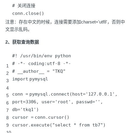
# 关闭连接
conn.close()
注意：存在中文的时候，连接需要添加charset='utf8'，否则中
文显示乱码。
2、获取查询数据
#! /usr/bin/env python
# -*- coding:utf-8 -*-
1
# __author__ = "TKQ"
2
import
pymysql
3
4
conn
=
pymysql.connect(host
=
'127.0.0.1'
,
5
port
=
3306
, user
=
'root'
, passwd
=
'
',
6
db='
tkq1')
7
cursor
=
conn.cursor()
8
cursor.execute(
"select * from tb7"
)
9
10