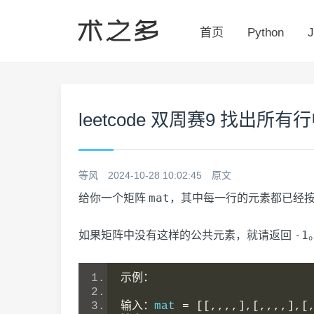
首页
Python
J
leetcode 双周赛9 找出
等风
2024-10-28 10:02:45
原文
mat
给你一个矩阵
，其中每一行的元素都已经按
-1
如果矩阵中没有这样的公共元素，就请返回
示例：
输入：
mat 
=
[[,,,,],[,,,,],[