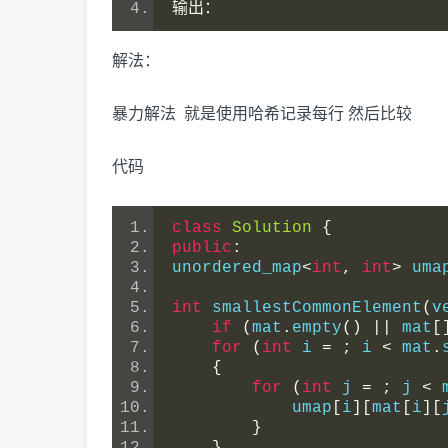
输出：
解法：
暴力解法 就是使用哈希记录每行 然后比较
代码
class
Solution
{
public
:
unordered_map
<
int
,
int
>
 uma
int
 smallestCommonElement
(
v
if
(
mat
.
empty
()
||
 mat
[
for
(
int
 i 
=
;
 i 
<
 mat
.
{
for
(
int
 j 
=
;
 j 
<
 
            umap
[
i
][
mat
[
i
][
}