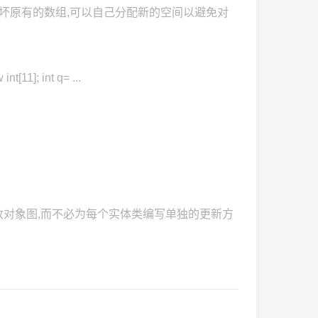
破坏原有的数组,可以自己分配新的空间以避免对
1]; int q= ...
除和修改对象图,而不必为每个实体类编写单独的更新方