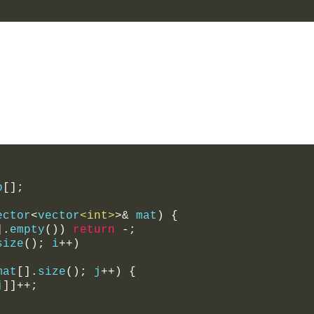
p
[];
ector
<
vector
<int>
>&
 mat
)
{
].
empty
())
return
-;
size
();
 i
++)
mat
[].
size
();
 j
++)
{
j
]]++;