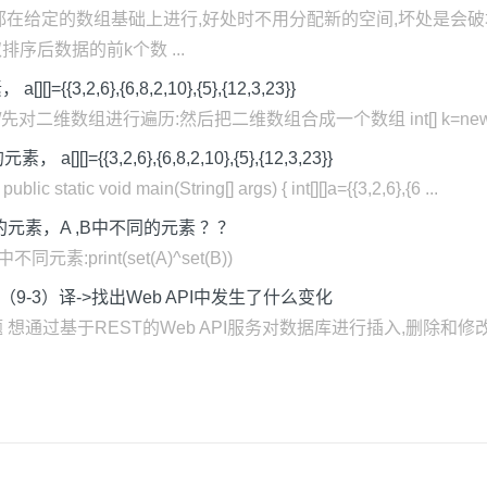
都在给定的数组基础上进行,好处时不用分配新的空间,坏处是会
排序后数据的前k个数 ...
2,6},{6,8,2,10},{5},{12,3,23}}
12,3,23}}; //先对二维数组进行遍历:然后把二维数组合成一个数组 int[] k=new int[1
{3,2,6},{6,8,2,10},{5},{12,3,23}}
ic static void main(String[] args) { int[][]a={{3,2,6},{6 ...
相同的元素，A ,B中不同的元素 ？？
 中不同元素:print(set(A)^set(B))
 Edition（9-3）译->找出Web API中发生了什么变化
化 问题 想通过基于REST的Web API服务对数据库进行插入,删