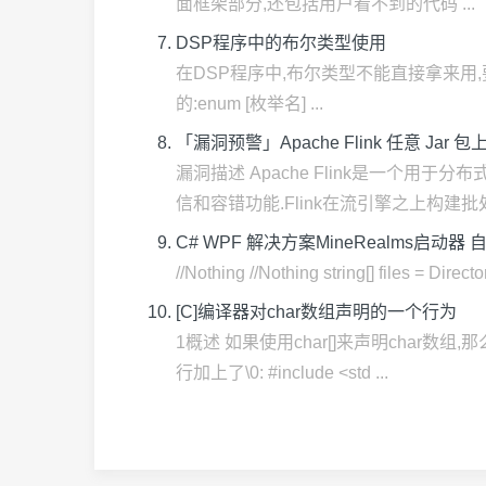
面框架部分,还包括用户看不到的代码 ...
DSP程序中的布尔类型使用
在DSP程序中,布尔类型不能直接拿来用,要定义
的:enum [枚举名] ...
「漏洞预警」Apache Flink 任意 J
漏洞描述 Apache Flink是一个用
信和容错功能.Flink在流引擎之上构建批处 
C# WPF 解决方案MineRealms启动
//Nothing //Nothing string[] files = Dir
[C]编译器对char数组声明的一个行为
1概述 如果使用char[]来声明cha
行加上了\0: #include <std ...