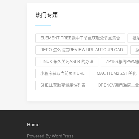
热门专题
ELEMENT TREE选中子节点获取父节点集合
批量
REPO 怎么设置REVIEW.URL.AUTOUPLOAD
总
LINUX 永久关闭ASLR 的办法
ZP15S总线PW
小程序获取当前页面URL
MAC ITEM2 ZSH美化
SHELL获取变量属性列表
OPENCV调用海康工
Home
Powered By WordPress