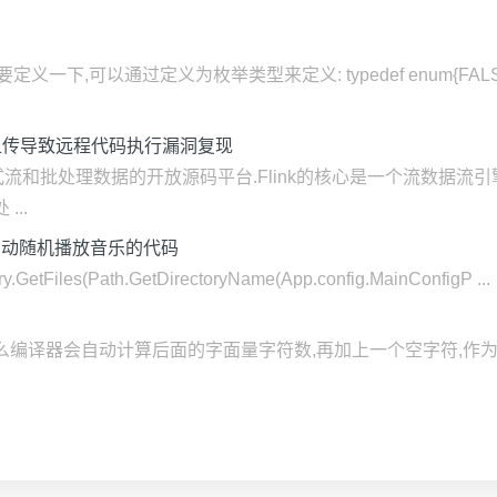
一下,可以通过定义为枚举类型来定义: typedef enum{FALS
ar 包上传导致远程代码执行漏洞复现
于分布式流和批处理数据的开放源码平台.Flink的核心是一个流数据
...
器 自动随机播放音乐的代码
ectory.GetFiles(Path.GetDirectoryName(App.config.MainConfigP ...
r数组,那么编译器会自动计算后面的字面量字符数,再加上一个空字符