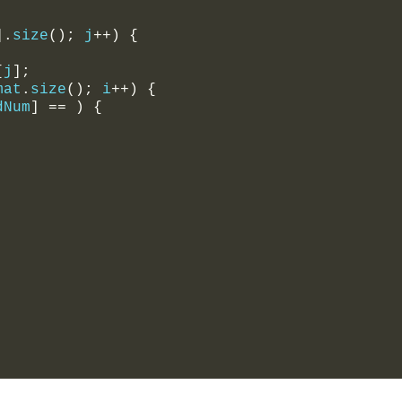
].
size
();
 j
++)
{
[
j
];
mat
.
size
();
 i
++)
{
dNum
]
==
)
{