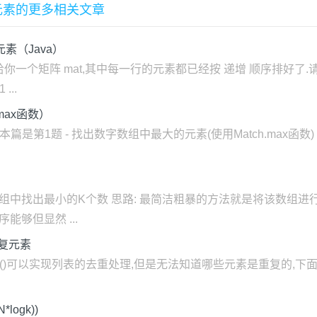
公共元素的更多相关文章
元素（Java）
 给你一个矩阵 mat,其中每一行的元素都已经按 递增 顺序排好了
..
max函数）
是第1题 - 找出数字数组中最大的元素(使用Match.max函数) 
组中找出最小的K个数 思路: 最简洁粗暴的方法就是将该数组进行
能够但显然 ...
的重复元素
et()可以实现列表的去重处理,但是无法知道哪些元素是重复的,
ogk))