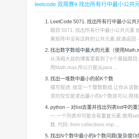
leetcode 双周赛9 找出所有行中最小
LeetCode 5071. 找出所有行中最小公共
题目:5071. 找出所有行中最小公共元素
果矩阵中没有这样的公共元素,就请返回 -1 .
找出数字数组中最大的元素（使用Math.
从汤姆大叔的博客里看到了6个基础题目:本篇
用Math.max,所以只能从java ...
找出一堆数中最小的前K个数
描写叙述: 给定一个整数数组.让你从该数
求的仅仅是求出最小的k个数就可以,用排序
python -- 对list去重并找出列表list中
一.一个列表中可能含有重复元素,使用s
数. 代码: from collections imp ...
找出N个数中最小的k个数问题(复杂度O(N*l