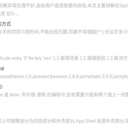
果异常处理不好,会给用户造成很差的体验,本文主要讲解在Spri
在S ...
的方式
cker,今天的项目只用时间,不能出现日期,百撕不得骑姐(^^),也没花
te entry '0' for key 'xxx' 1.1 报错场景 1.2 报错原因 1.3 解决方
ql
1.0.jaraspectjweaver-1.8.8.jarmybatis-3.3.0.jarmybatis-
辑）
rue 或 false. 布尔值 通常,在编程中,您会需要只能有两个值之一的数据类型,
显示内容上可粗略划分为内容部分和外壳部分,App Shell 就是外壳