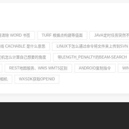
清除 WORD 书签
TURF 根据点构建等值面
JAVA定时任务突然
线 CACHABLE 是什么意思
LINUX下怎么通过命令将文件夹上传到SVN
M舵机怎么计算自己想要的角度
带LENGTH_PENALTY的BEAM-SEARCH
REST地图服务、WMS WMTS区别
ANDROID复制指令
WI
业相机
WXSDK获取OPENID