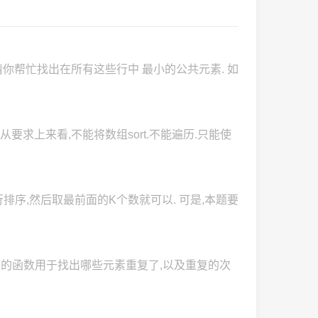
.请你帮忙找出在所有这些行中 最小的公共元素. 如
从要求上来看,不能将数组sort.不能遍历.只能使
排序,然后取最前面的K个数就可以. 可是,本题要
下面的函数用于找出哪些元素重复了,以及重复的次