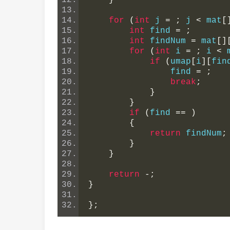
}
for
(
int
 j 
=
;
 j 
<
 mat
[
int
 find 
=
;
int
 findNum 
=
 mat
[]
for
(
int
 i 
=
;
 i 
<
 
if
(
umap
[
i
][
fin
                find 
=
;
break
;
}
}
if
(
find 
==
)
{
return
 findNum
;
}
}
return
-;
}
};