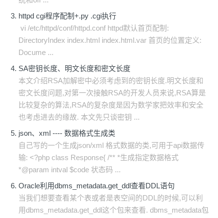
httpd cgi程序配制+.py .cgi执行
vi /etc/httpd/conf/httpd.conf httpd默认首页配制:
DirectoryIndex index.html index.html.var 首页的位置定义:
Docume ...
SA密钥长度、明文长度和密文长度
本文介绍RSA加解密中必须考虑到的密钥长度.明文长度和
密文长度问题,对第一次接触RSA的开发人员来说,RSA算是
比较复杂的算法,RSA的复杂度是因为数学家把效率和安全
也考虑进去的缘故. 本文先只谈密钥 ...
json、xml ---- 数据格式生成类
自己写的一个生成json/xml 格式数据的类,可用于api数据传
输: <?php class Response{ /** *生成指定数据格式
*@param intval $code 状态码 ...
Oracle利用dbms_metadata.get_ddl查看DDL语句
当我们想要查看某个表或者是表空间的DDL的时候,可以利
用dbms_metadata.get_ddl这个包来查看. dbms_metadata包