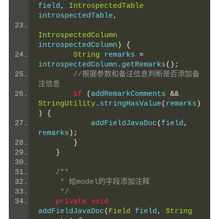
field
,
IntrospectedTable
introspectedTable
,
IntrospectedColumn
introspectedColumn
)
{
String
 remarks 
=
introspectedColumn
.
getRemarks
();
//根据参数和备注信息判断是否添加备
注信息
if
(
addRemarkComments 
&&
StringUtility
.
stringHasValue
(
remarks
)
)
{
            addFieldJavaDoc
(
field
,
remarks
);
}
}
/**
     * 给model的字段添加注释
     */
private
void
addFieldJavaDoc
(
Field
 field
,
String