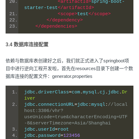
<artifactId>
spring-boot-
starter-test
</artifactId>
<scope>
test
</scope>
</dependency>
</dependencies>
3.4 数据库连接配置
依赖与数据库表创建好之后，我们就正式进入了springboot项
目中进行逆向工程开发啦，首先在resources目录下创建一个数
据库连接的配置文件：generator.properties
jdbc
.
driverClass
=
com
.
mysql
.
cj
.
jdbc
.
Dr
iver
jdbc
.
connectionURL
=
jdbc
:
mysql
:
//local
host:3306/vhr?
useUnicode=true&characterEncoding=UTF
-8&serverTimezone=Asia/Shanghai
jdbc
.
userId
=
root
jdbc
.
password
=
123456