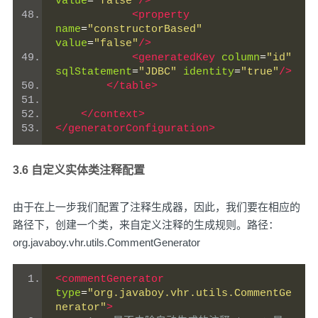
value
=
"false"
/>
<property
name
=
"constructorBased"
value
=
"false"
/>
<generatedKey
column
=
"id"
sqlStatement
=
"JDBC"
identity
=
"true"
/>
</table>
</context>
</generatorConfiguration>
3.6 自定义实体类注释配置
由于在上一步我们配置了注释生成器，因此，我们要在相应的
路径下，创建一个类，来自定义注释的生成规则。路径：
org.javaboy.vhr.utils.CommentGenerator
<commentGenerator
type
=
"org.javaboy.vhr.utils.CommentGe
nerator"
>