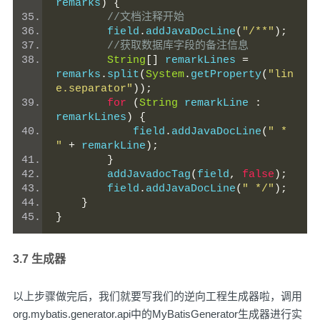
remarks
)
{
//文档注释开始
        field
.
addJavaDocLine
(
"/**"
);
//获取数据库字段的备注信息
String
[]
 remarkLines 
=
remarks
.
split
(
System
.
getProperty
(
"lin
e.separator"
));
for
(
String
 remarkLine 
:
remarkLines
)
{
            field
.
addJavaDocLine
(
" * 
"
+
 remarkLine
);
}
        addJavadocTag
(
field
,
false
);
        field
.
addJavaDocLine
(
" */"
);
}
}
3.7 生成器
以上步骤做完后，我们就要写我们的逆向工程生成器啦，调用
org.mybatis.generator.api中的MyBatisGenerator生成器进行实