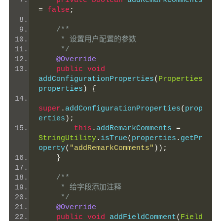
private
boolean
 addRemarkComments 
=
false
;
/**
     * 设置用户配置的参数
     */
@Override
public
void
addConfigurationProperties
(
Properties
properties
)
{
super
.
addConfigurationProperties
(
prop
erties
);
this
.
addRemarkComments 
=
StringUtility
.
isTrue
(
properties
.
getPr
operty
(
"addRemarkComments"
));
}
/**
     * 给字段添加注释
     */
@Override
public
void
 addFieldComment
(
Field