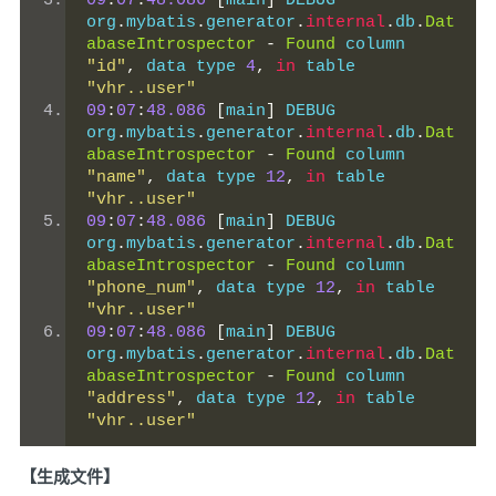
09
:
07
:
48.086
[
main
]
 DEBUG 
org
.
mybatis
.
generator
.
internal
.
db
.
Dat
abaseIntrospector
-
Found
 column 
"id"
,
 data type 
4
,
in
 table 
"vhr..user"
09
:
07
:
48.086
[
main
]
 DEBUG 
org
.
mybatis
.
generator
.
internal
.
db
.
Dat
abaseIntrospector
-
Found
 column 
"name"
,
 data type 
12
,
in
 table 
"vhr..user"
09
:
07
:
48.086
[
main
]
 DEBUG 
org
.
mybatis
.
generator
.
internal
.
db
.
Dat
abaseIntrospector
-
Found
 column 
"phone_num"
,
 data type 
12
,
in
 table 
"vhr..user"
09
:
07
:
48.086
[
main
]
 DEBUG 
org
.
mybatis
.
generator
.
internal
.
db
.
Dat
abaseIntrospector
-
Found
 column 
"address"
,
 data type 
12
,
in
 table 
"vhr..user"
【生成文件】