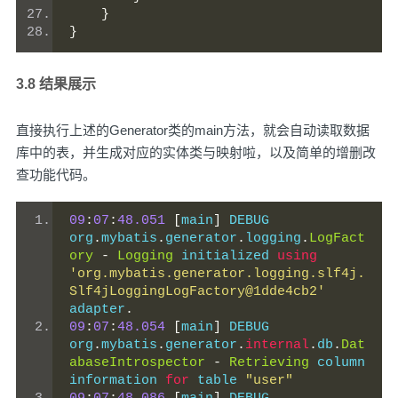
}
}
3.8 结果展示
直接执行上述的Generator类的main方法，就会自动读取数据
库中的表，并生成对应的实体类与映射啦，以及简单的增删改
查功能代码。
09
:
07
:
48.051
[
main
]
 DEBUG 
org
.
mybatis
.
generator
.
logging
.
LogFact
ory
-
Logging
 initialized 
using
'org.mybatis.generator.logging.slf4j.
Slf4jLoggingLogFactory@1dde4cb2'
adapter
.
09
:
07
:
48.054
[
main
]
 DEBUG 
org
.
mybatis
.
generator
.
internal
.
db
.
Dat
abaseIntrospector
-
Retrieving
 column 
information 
for
 table 
"user"