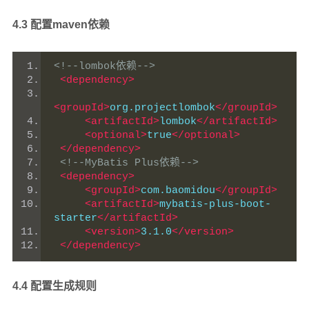
4.3 配置maven依赖
<!--lombok依赖-->
<dependency>
<groupId>
org.projectlombok
</groupId>
<artifactId>
lombok
</artifactId>
<optional>
true
</optional>
</dependency>
<!--MyBatis Plus依赖-->
<dependency>
<groupId>
com.baomidou
</groupId>
<artifactId>
mybatis-plus-boot-
starter
</artifactId>
<version>
3.1.0
</version>
</dependency>
4.4 配置生成规则