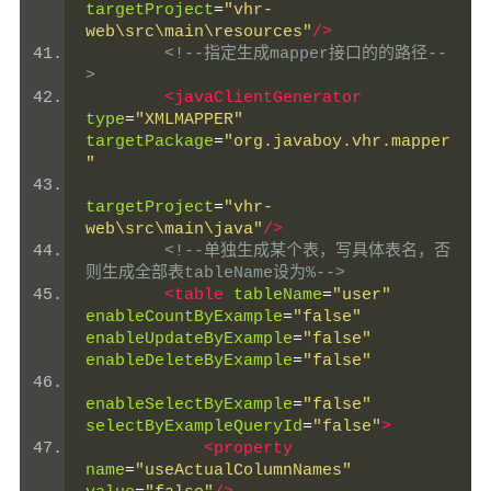
targetProject
=
"vhr-
web\src\main\resources"
/>
<!--指定生成mapper接口的的路径--
>
<javaClientGenerator
type
=
"XMLMAPPER"
targetPackage
=
"org.javaboy.vhr.mapper
"
targetProject
=
"vhr-
web\src\main\java"
/>
<!--单独生成某个表，写具体表名，否
则生成全部表tableName设为%-->
<table
tableName
=
"user"
enableCountByExample
=
"false"
enableUpdateByExample
=
"false"
enableDeleteByExample
=
"false"
enableSelectByExample
=
"false"
selectByExampleQueryId
=
"false"
>
<property
name
=
"useActualColumnNames"