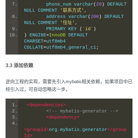
	phone_num varchar
(
20
)
 DEFAULT 
NULL COMMENT 
'联系方式'
,
	address varchar
(
200
)
 DEFAULT 
NULL COMMENT 
'住址'
,
	PRIMARY KEY 
(
`id`
)
)
 ENGINE
=
InnoDB
 DEFAULT 
CHARSET
=
utf8mb4 
COLLATE
=
utf8mb4_general_ci
;
3.3 添加依赖
逆向工程的实现，需要先引入mybatis相关依赖，如果项目中已
经引入过，可自动忽略这一步。
<dependencies>
<!-- mybatis-generator -->
<dependency>
<groupId>
org.mybatis.generator
</group
Id>