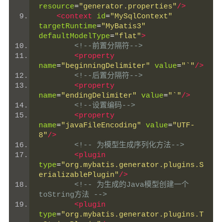
resource
=
"generator.properties"
/>
<context
id
=
"MySqlContext"
targetRuntime
=
"MyBatis3"
defaultModelType
=
"flat"
>
<!--前置分隔符-->
<property
name
=
"beginningDelimiter"
value
=
"`"
/>
<!--后置分隔符-->
<property
name
=
"endingDelimiter"
value
=
"`"
/>
<!--设置编码-->
<property
name
=
"javaFileEncoding"
value
=
"UTF-
8"
/>
<!-- 为模型生成序列化方法-->
<plugin
type
=
"org.mybatis.generator.plugins.S
erializablePlugin"
/>
<!-- 为生成的Java模型创建一个
toString方法 -->
<plugin
type
=
"org.mybatis.generator.plugins.T