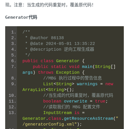
现。注意：当生成的代码重复时，覆盖原代码！
Generator代码
/**
 * @author 86138
 * @date 2024-05-01 13:35:22
 * @description 逆向工程生成器
 */
public
class
Generator
{
public
static
void
 main
(
String
[]
args
)
throws
Exception
{
//MBG 执行过程中的警告信息
List
<
String
>
 warnings 
=
new
ArrayList
<
String
>();
//当生成的代码重复时，覆盖原代码
boolean
 overwrite 
=
true
;
//读取我们的 MBG 配置文件
InputStream
is
=
Generator
.
class
.
getResourceAsStream
(
"
/generatorConfig.xml"
);