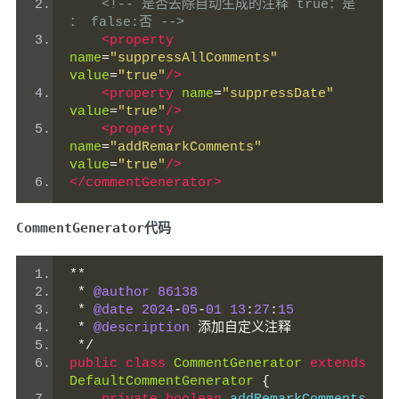
<!-- 是否去除自动生成的注释 true：是 
： false:否 -->
<property
name
=
"suppressAllComments"
value
=
"true"
/>
<property
name
=
"suppressDate"
value
=
"true"
/>
<property
name
=
"addRemarkComments"
value
=
"true"
/>
</commentGenerator>
CommentGenerator代码
**
*
@author
86138
*
@date
2024
-
05
-
01
13
:
27
:
15
*
@description
添加自定义注释
*/
public
class
CommentGenerator
extends
DefaultCommentGenerator
{