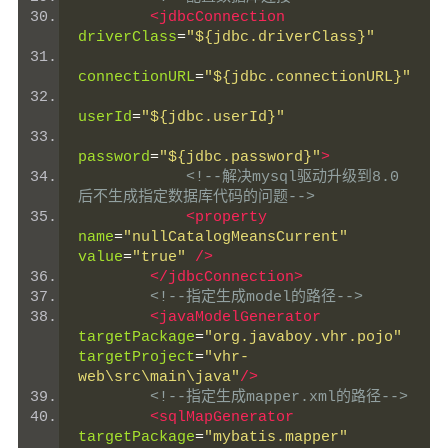
<jdbcConnection
driverClass
=
"${jdbc.driverClass}"
connectionURL
=
"${jdbc.connectionURL}"
userId
=
"${jdbc.userId}"
password
=
"${jdbc.password}"
>
<!--解决mysql驱动升级到8.0
后不生成指定数据库代码的问题-->
<property
name
=
"nullCatalogMeansCurrent"
value
=
"true"
/>
</jdbcConnection>
<!--指定生成model的路径-->
<javaModelGenerator
targetPackage
=
"org.javaboy.vhr.pojo"
targetProject
=
"vhr-
web\src\main\java"
/>
<!--指定生成mapper.xml的路径-->
<sqlMapGenerator
targetPackage
=
"mybatis.mapper"