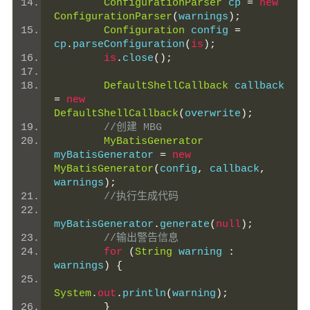
ConfigurationParser
 cp 
=
new
ConfigurationParser
(
warnings
);
Configuration
 config 
=
cp
.
parseConfiguration
(
is
);
is
.
close
();
DefaultShellCallback
 callback 
=
new
DefaultShellCallback
(
overwrite
);
//创建 MBG
MyBatisGenerator
myBatisGenerator 
=
new
MyBatisGenerator
(
config
,
 callback
,
warnings
);
//执行生成代码
myBatisGenerator
.
generate
(
null
);
//输出警告信息
for
(
String
 warning 
:
warnings
)
{
System
.
out
.
println
(
warning
);
}