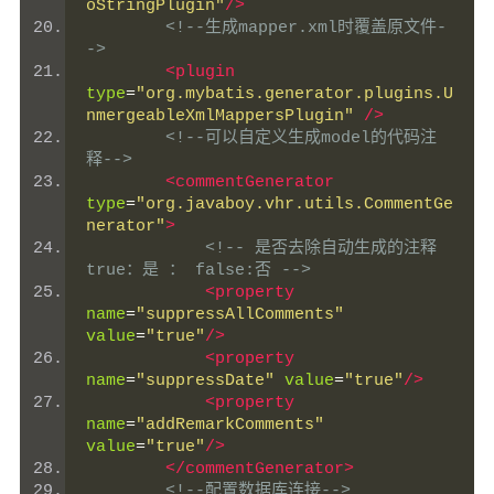
oStringPlugin"
/>
<!--生成mapper.xml时覆盖原文件-
->
<plugin
type
=
"org.mybatis.generator.plugins.U
nmergeableXmlMappersPlugin"
/>
<!--可以自定义生成model的代码注
释-->
<commentGenerator
type
=
"org.javaboy.vhr.utils.CommentGe
nerator"
>
<!-- 是否去除自动生成的注释 
true：是 ： false:否 -->
<property
name
=
"suppressAllComments"
value
=
"true"
/>
<property
name
=
"suppressDate"
value
=
"true"
/>
<property
name
=
"addRemarkComments"
value
=
"true"
/>
</commentGenerator>
<!--配置数据库连接-->