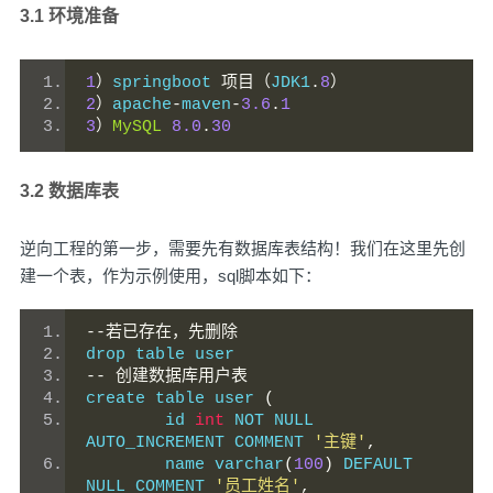
3.1 环境准备
1
）
springboot 
项目（
JDK1
.
8
）
2
）
apache
-
maven
-
3.6
.
1
3
）
MySQL
8.0
.
30
3.2 数据库表
逆向工程的第一步，需要先有数据库表结构！我们在这里先创
建一个表，作为示例使用，sql脚本如下：
--若已存在，先删除
drop table user
--
创建数据库用户表
create table user 
(
	id 
int
 NOT NULL 
AUTO_INCREMENT COMMENT 
'主键'
,
	name varchar
(
100
)
 DEFAULT 
NULL COMMENT 
'员工姓名'
,