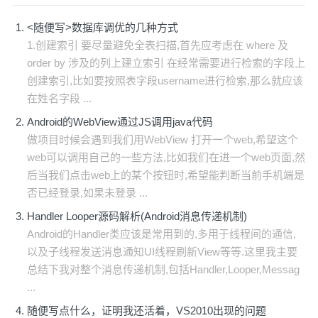
<随便写>数据库调优的几种方式
1.创建索引 要尽量避免全表扫描,首先应考虑在 where 及
order by 涉及的列上建立索引 在经常需要进行检索的字段上
创建索引,比如要按照表字段username进行检索,那么就应该
在姓名字段 ...
Android的WebView通过JS调用java代码
做项目时候会遇到我们用WebView 打开一个web,希望这个
web可以调用自己的一些方法,比如我们在进一个web页面,然
后当我们点击web上的某个按钮时,希望能判断当前手机端是
否已经登录,如果未登录 ...
Handler Looper源码解析(Android消息传递机制)
Android的Handler类应该是常用到的,多用于线程间的通信,
以及子线程发送消息通知UI线程刷新View等等.这里我主要
总结下我对整个消息传递机制,包括Handler,Looper,Messag
...
随便写点什么，证明我还活着，VS2010出现的问题