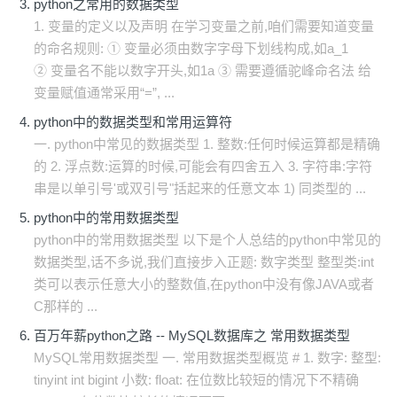
python之常用的数据类型
1. 变量的定义以及声明 在学习变量之前,咱们需要知道变量
的命名规则: ① 变量必须由数字字母下划线构成,如a_1
② 变量名不能以数字开头,如1a ③ 需要遵循驼峰命名法 给
变量赋值通常采用“=”, ...
python中的数据类型和常用运算符
一. python中常见的数据类型 1. 整数:任何时候运算都是精确
的 2. 浮点数:运算的时候,可能会有四舍五入 3. 字符串:字符
串是以单引号'或双引号"括起来的任意文本 1) 同类型的 ...
python中的常用数据类型
python中的常用数据类型 以下是个人总结的python中常见的
数据类型,话不多说,我们直接步入正题: 数字类型 整型类:int
类可以表示任意大小的整数值,在python中没有像JAVA或者
C那样的 ...
百万年薪python之路 -- MySQL数据库之 常用数据类型
MySQL常用数据类型 一. 常用数据类型概览 # 1. 数字: 整型:
tinyint int bigint 小数: float: 在位数比较短的情况下不精确