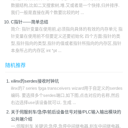
数据结构,比如二叉搜索树,堆.又或者是一个快排,归并排序.
我们一般是直接在两个数要比较的时 ...
C指针——简单总结
简介: 指针变量在使用前,必须指向具体的有效的内存单元 指
针变量在使用前不但要定义还要初始化 四个方面:指针的类
型,指针指向的类型,指针的值或者指针所指向的内存区,指针
本身所占的内存区 int *pt ...
随机推荐
xilinx的serdes接收时钟坑
ilinx的7 series fpga transceivers wizard用于自定义的serdes
编码. 要选择多个serdes端口,如下图,点击对应的名称,然后
右边选择use该设备就可以. 生成 ...
关于伺服刹车/急停/前后设备信号对接/PLC输入输出模块的
公共端介绍
一.伺服刹车 关键词:急停,急停中间继电器.刹车中间继电器,