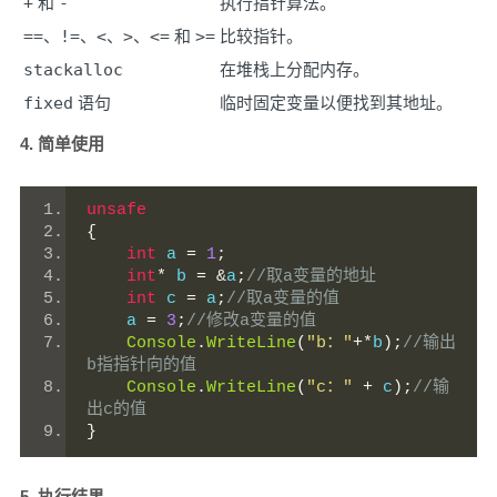
+
和
-
执行指针算法。
==
、
!=
、
<
、
>
、
<=
和
>=
比较指针。
stackalloc
在堆栈上分配内存。
fixed
语句
临时固定变量以便找到其地址。
4. 简单使用
unsafe
{
int
 a 
=
1
;
int
*
 b 
=
&
a
;
//取a变量的地址
int
 c 
=
 a
;
//取a变量的值
    a 
=
3
;
//修改a变量的值
Console
.
WriteLine
(
"b："
+*
b
);
//输出
b指指针向的值
Console
.
WriteLine
(
"c："
+
 c
);
//输
出c的值
}
5. 执行结果