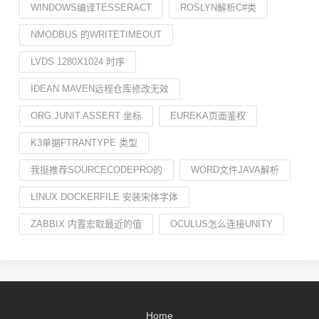
WINDOWS编译TESSERACT
ROSLYN解析C#类
NMODBUS 的WRITETIMEOUT
LVDS 1280X1024 时序
IDEAN MAVEN远程仓库修改无效
ORG.JUNIT.ASSERT 坐标
EUREKA页面鉴权
K3单据FTRANTYPE 类型
我挺推荐SOURCECODEPRO的
WORD文件JAVA解析
LINUX DOCKERFILE 安装宋体字体
ZABBIX 内置宏取最近的值
OCULUS怎么连接UNITY
Home