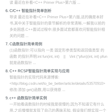
读 最近在补看<C++ Primer Plus>第六版 ...
C/C++ 智能指针简单剖析
导读 最近在补看<C++ Primer Plus>第六版,这的确是本好
书,其中关于智能指针的章节解析的非常清晰,一解我以前的
多处困惑.C++面试过程中,很多面试官都喜欢问智能指针相
关的问题 ...
C函数指针简单用例
(1)函数指针:可以指向 一类 固定形参类型和返回值类型 的
函数 的指针声明:int fun(int, int) || \/int (*pfun)(int, int) pfun
就是函数指针 ...
C++ RCSP智能指针简单实现与应用
智能指针的实现代码来源博客:
<http://blog.csdn.net/to_be_better/article/details/53570910>
修改:添加 get()函数,用以获得原 ...
c++ 函数指针简单实例
一开始看函数指针的时候我是很懵的,因为不知道它有什么
用,之后慢慢就发现了自己的愚昧无知. 假设我们想实现一个