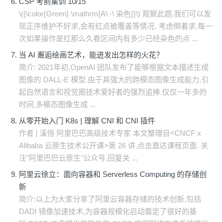
CSP 考前集训 10/15
\({\color{Green} \mathrm{A\ -\ 染色}}\) 观察此题,我们可以发
现正序维护不好求,会有红点被覆盖等情况. 考虑倒着求,每一
次如果操作是红那么久看区间内有多少已经染色的点 ...
当 AI 邂逅绘画艺术，能迸发出怎样的火花？
简介: 2021年初,OpenAI 团队发布了能够根据文本描述生成
图像的 DALL-E 模型.由于其强大的跨模态图像生成能力,引
起自然语言和视觉圈技术爱好者的强烈追捧.仅仅一年多的
时间,多模态图像生成 ...
从零开始入门 K8s | 理解 CNI 和 CNI 插件
作者 | 溪恒 阿里巴巴高级技术专家 本文整理自<CNCF x
Alibaba 云原生技术公开课>第 26 讲,点击直达课程页面. 关
注"阿里巴巴云原生"公众号,回复关 ...
阿里云徐立：面向容器和 Serverless Computing 的存储创
新
​简介:以上为大家分享了阿里云容器存储的技术创新,包括
DADI 镜像加速技术,为容器规模化启动奠定了很好的基