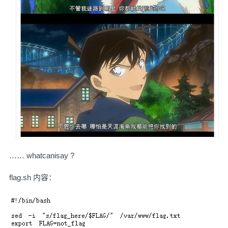
…… whatcanisay ?
flag.sh 内容：