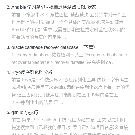
Ansible 学习笔记 - 批量巡检站点 URL 状态
前言 不拖泥带水,不东拉西扯. 速战速决,五分钟学到一个工
作用得上的技巧. 通过一个个具体的实战案例,来生动演示
Ansible 的用法. 需求 我需要定期巡检或定时监控我公司的
所有站点的首页的可用性 ...
oracle database recover database （下篇）
1. recover database 恢复级别一共三个:recover database >
recover tablespace > recover datafile ,最高级别 da ...
Kryo反序列化链分析
前言 Kryo是一个快速序列化/反序列化工具,依赖于字节码生
成机制(底层使用了ASM库),因此在序列化速度上有一定的优
势,但正因如此,其使用也只能限制在基于JVM的语言上.
Kryo序列化出的结果,是 ...
github 小技巧
前言 简单记一下github 小技巧,因为经常忘. 正文 就是如何
快速搜索到自己想找的项目. 如果自己知道项目名,那么直接
输入就可以搜索到. 如果不是,那么一般要通过高级搜索.