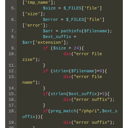
[
'tmp_name'
];
	$size 
=
 $_FILES
[
'file'
]
[
'size'
];
	$error 
=
 $_FILES
[
'file'
]
[
'error'
];
	$arr 
=
 pathinfo
(
$filename
);
	$ext_suffix 
=
$arr
[
'extension'
];
if
(
$size 
>
24
){
die
(
"error file 
zise"
);
}
if
(
strlen
(
$filename
)>
9
){
die
(
"error file 
name"
);
}
if
(
strlen
(
$ext_suffix
)>
3
){
die
(
"error suffix"
);
}
if
(
preg_match
(
"/php/i"
,
$ext_s
uffix
)){
die
(
"error suffix"
);