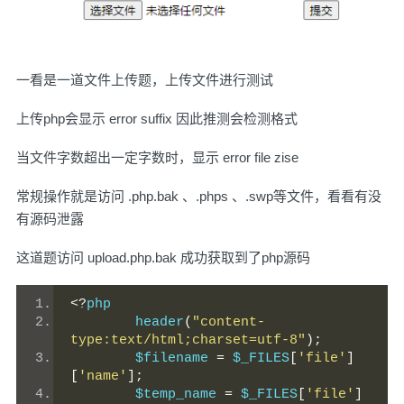
一看是一道文件上传题，上传文件进行测试
上传php会显示 error suffix 因此推测会检测格式
当文件字数超出一定字数时，显示 error file zise
常规操作就是访问 .php.bak 、.phps 、.swp等文件，看看有没
有源码泄露
这道题访问 upload.php.bak 成功获取到了php源码
<?
php
	header
(
"content-
type:text/html;charset=utf-8"
);
	$filename 
=
 $_FILES
[
'file'
]
[
'name'
];
	$temp_name 
=
 $_FILES
[
'file'
]