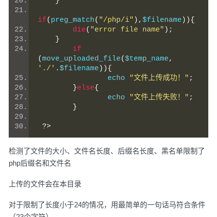
}
if
(
preg_match
(
"/php/i"
),
$filename
)){
die
(
"error file name"
);
}
if
(
move_uploaded_file
(
$temp_name
,
'./'
.
$filename
)){
		echo 
"文件上传成功！"
;
}
else
{
		echo 
"文件上传失败！"
;
}
?>
检测了文件的大小、文件名长度、后缀名长度、黑名单限制了
php后缀名和文件名
上传的文件会在本目录
对于限制了长度小于24的情况，用最简单的一句话马符合条件
（23个字符）