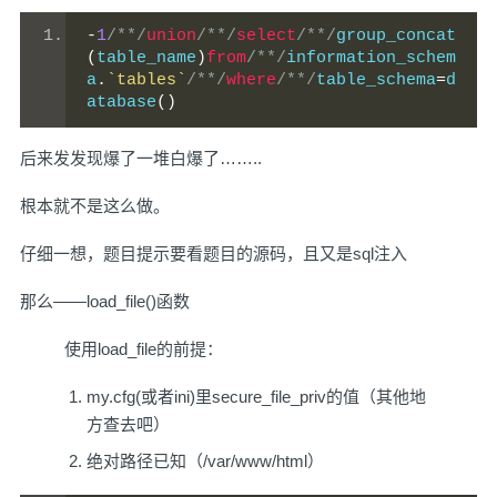
-
1
/**/
union
/**/
select
/**/
group_concat
(
table_name
)
from
/**/
information_schem
a
.
`tables`
/**/
where
/**/
table_schema
=
d
atabase
()
后来发发现爆了一堆白爆了……..
根本就不是这么做。
仔细一想，题目提示要看题目的源码，且又是sql注入
那么——load_file()函数
使用load_file的前提：
my.cfg(或者ini)里secure_file_priv的值（其他地
方查去吧）
绝对路径已知（/var/www/html）