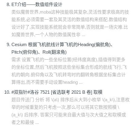
ET介绍——数值组件设计
类似魔兽世界,moba这种技能极其复杂,灵活性要求极高的技
能系统,必须需要一套及其灵活的数值结构来搭配.数值结构
设计好了,实现技能系统就会非常简单,否则就是一场灾难.比
如魔兽世界,一个人物的数值属性非 ...
Cesium 根据飞机航线计算飞机的Heading(偏航角)、
Pitch(俯仰角)、Roll(翻滚角)
需求 设置飞机的一些坐标位置(经纬度高度),插值得到更多
的坐标位置,然后飞机按照这些坐标集合形成的航线飞行,飞
机的朝向.俯仰角以及飞机转弯时的翻转角根据坐标集合计
算得出,而不需要手动设置heading ...
#双指针#洛谷 7521 [省选联考 2021 B 卷] 取模
题目传送门 分析 将 \(a\) 排序后从大到小枚举 \(a_k\),注意枚
举的时候重复的只考虑一次,那么可以将其它数按照模 \
(a_k\) 后排序, 答案只可能来自最大值与次大值之和取模或
者之和最接 ...