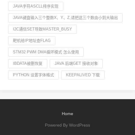
JAVA字符ASCLL排序实现
JAVA键盘输入三个整数X、Y、Z,请把这三个数由小到大输出
I2C通信SET导致MASTER_BUSY
靶机给IP地址查FLAG
STM32 PWM DMA循环模式 怎么使用
IBDATA被删恢复
JAVA 后端GET 接收对象
PYTHON 设置字体格式
KEEPALIVED 下载
Home
Powered By WordPress