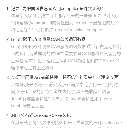
记录--为啥面试官总喜欢问computed是咋实现的？
这里给大家分享我在网上总结出来的一些知识,希望对大家
有所帮助 从computed的特性出发 computed最耀眼的几个
特性是啥? 1. 依赖追踪 import { reactive, compute ...
Loto实践干货(3) 测量CAN总线通讯数据
Loto实践干货(3) 测量CAN总线通讯数据 最近在做运动控制
卡的项目,调试样机的过程中,需要验证CAN总线通讯功能的
正确性.以前只限于理论上认识CAN总线,使用的CANbus的
通讯卡也是有上位机例 ...
7.3万字肝爆Java8新特性，我不信你能看完！（建议收藏）
大家好,我是冰河~~ 说实话,肝这篇文章花了我一个月的时
间,关于Java8的新特性全在这儿了,建议先收藏后阅读.
Java8有哪些新特性? 简单来说,Java8新特性如下所示:
Lambda表达式 函 ...
.NET分布式Orleans - 5 - 持久化
在分布式系统中,数据的持久化是至关重要的一环. Orleans 7