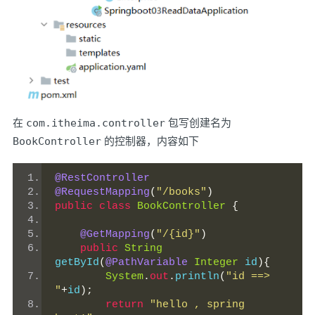
在
com.itheima.controller
包写创建名为
BookController
的控制器，内容如下
@RestController
@RequestMapping
(
"/books"
)
public
class
BookController
{
@GetMapping
(
"/{id}"
)
public
String
getById
(
@PathVariable
Integer
 id
){
System
.
out
.
println
(
"id ==> 
"
+
id
);
return
"hello , spring 