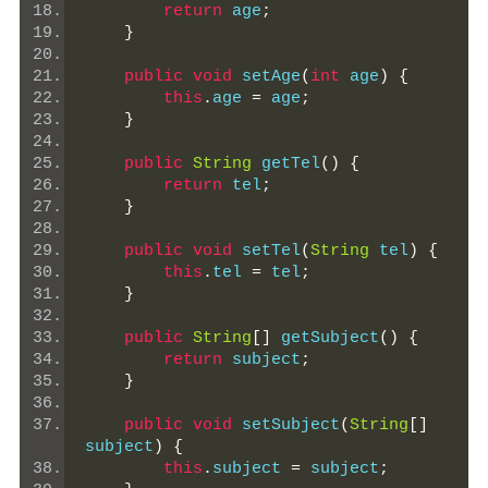
return
 age
;
}
public
void
 setAge
(
int
 age
)
{
this
.
age 
=
 age
;
}
public
String
 getTel
()
{
return
 tel
;
}
public
void
 setTel
(
String
 tel
)
{
this
.
tel 
=
 tel
;
}
public
String
[]
 getSubject
()
{
return
 subject
;
}
public
void
 setSubject
(
String
[]
subject
)
{
this
.
subject 
=
 subject
;