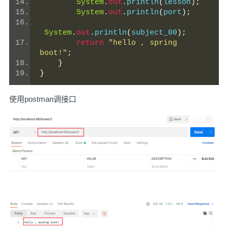
System
.
out
.
println
(
lesson
);
System
.
out
.
println
(
port
);
System
.
out
.
println
(
subject_00
);
return
"hello , spring 
boot!"
;
}
}
使用postman调接口