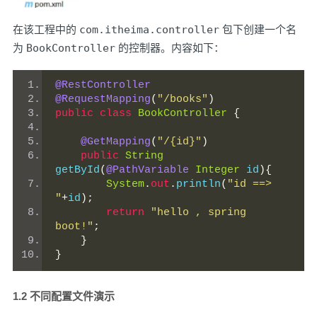
在该工程中的
com.itheima.controller
包下创建一个名
为
BookController
的控制器。内容如下：
@RestController
@RequestMapping
(
"/books"
)
public
class
BookController
{
@GetMapping
(
"/{id}"
)
public
String
getById
(
@PathVariable
Integer
 id
){
System
.
out
.
println
(
"id ==> 
"
+
id
);
return
"hello , spring 
boot!"
;
}
}
1.2 不同配置文件演示