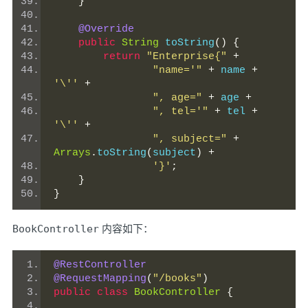
}
@Override
public
String
 toString
()
{
return
"Enterprise{"
+
"name='"
+
 name 
+
'\''
+
", age="
+
 age 
+
", tel='"
+
 tel 
+
'\''
+
", subject="
+
Arrays
.
toString
(
subject
)
+
'}'
;
}
}
BookController
内容如下：
@RestController
@RequestMapping
(
"/books"
)
public
class
BookController
{