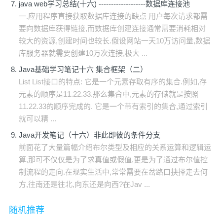
java web学习总结(十六) -------------------数据库连接池
一.应用程序直接获取数据库连接的缺点 用户每次请求都需
要向数据库获得链接,而数据库创建连接通常需要消耗相对
较大的资源,创建时间也较长.假设网站一天10万访问量,数据
库服务器就需要创建10万次连接,极大 ...
Java基础学习笔记十六 集合框架（二）
List List接口的特点: 它是一个元素存取有序的集合.例如,存
元素的顺序是11.22.33.那么集合中,元素的存储就是按照
11.22.33的顺序完成的. 它是一个带有索引的集合,通过索引
就可以精 ...
Java开发笔记（十六）非此即彼的条件分支
前面花了大量篇幅介绍布尔类型及相应的关系运算和逻辑运
算,那可不仅仅是为了求真值或假值,更是为了通过布尔值控
制流程的走向.在现实生活中,常常需要在岔路口抉择走去何
方,往南还是往北,向东还是向西?在Jav ...
随机推荐