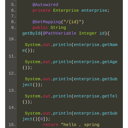
@Autowired
private
Enterprise
 enterprise
;
@GetMapping
(
"/{id}"
)
public
String
getById
(
@PathVariable
Integer
 id
){
System
.
out
.
println
(
enterprise
.
getNam
e
());
System
.
out
.
println
(
enterprise
.
getAge
());
System
.
out
.
println
(
enterprise
.
getSub
ject
());
System
.
out
.
println
(
enterprise
.
getTel
());
System
.
out
.
println
(
enterprise
.
getSub
ject
()[
0
]);
return
"hello , spring 