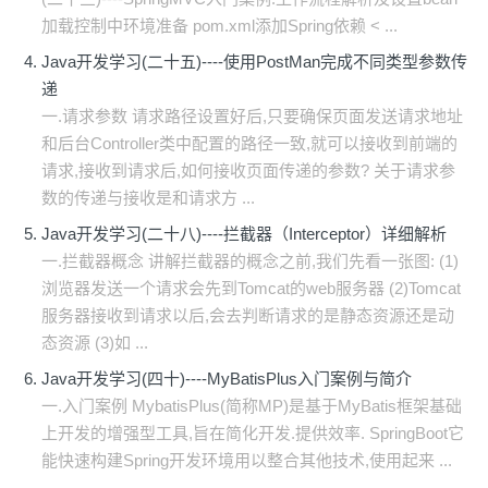
加载控制中环境准备 pom.xml添加Spring依赖 < ...
Java开发学习(二十五)----使用PostMan完成不同类型参数传
递
一.请求参数 请求路径设置好后,只要确保页面发送请求地址
和后台Controller类中配置的路径一致,就可以接收到前端的
请求,接收到请求后,如何接收页面传递的参数? 关于请求参
数的传递与接收是和请求方 ...
Java开发学习(二十八)----拦截器（Interceptor）详细解析
一.拦截器概念 讲解拦截器的概念之前,我们先看一张图: (1)
浏览器发送一个请求会先到Tomcat的web服务器 (2)Tomcat
服务器接收到请求以后,会去判断请求的是静态资源还是动
态资源 (3)如 ...
Java开发学习(四十)----MyBatisPlus入门案例与简介
一.入门案例 MybatisPlus(简称MP)是基于MyBatis框架基础
上开发的增强型工具,旨在简化开发.提供效率. SpringBoot它
能快速构建Spring开发环境用以整合其他技术,使用起来 ...