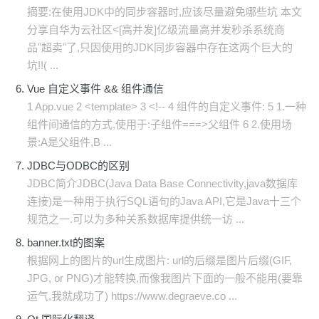
摘要:在使用JDK中的同步容器时,应该尽量避免哪些坑 本文
分享自华为云社区<[高并发]亿级流量高并发秒杀系统商
品"超卖"了,只因使用的JDK同步容器中存在这两个巨大的
坑!!( ...
Vue 自定义事件 && 组件通信
1 App.vue 2 <template> 3 <!-- 4 组件的自定义事件: 5 1.一种
组件间通信的方式,使用于:子组件===>父组件 6 2.使用场
景:A是父组件,B ...
JDBC与ODBC的区别
JDBC简介JDBC(Java Data Base Connectivity,java数据库
连接)是一种用于执行SQL语句的Java API,它是Java十三个
规范之一.可以为多种关系数据库提供统一访 ...
banner.txt的图案
根据网上的图片的url生成图片: url的后缀是图片后缀(GIF,
JPG, or PNG)才能转换,而像我图片下面的一般不能用(要靠
运气,我就成功了) https://www.degraeve.co ...