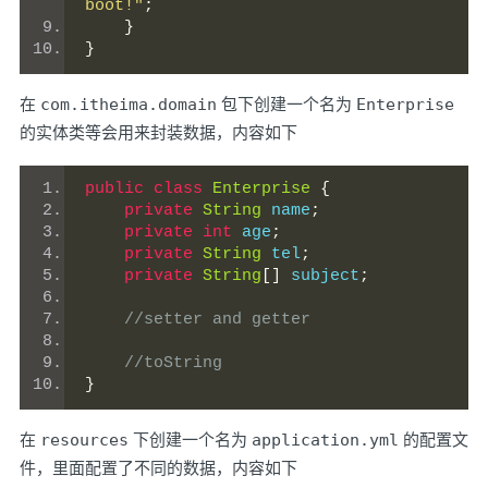
boot!"
;
}
}
在
com.itheima.domain
包下创建一个名为
Enterprise
的实体类等会用来封装数据，内容如下
public
class
Enterprise
{
private
String
 name
;
private
int
 age
;
private
String
 tel
;
private
String
[]
 subject
;
//setter and getter
//toString
}
在
resources
下创建一个名为
application.yml
的配置文
件，里面配置了不同的数据，内容如下