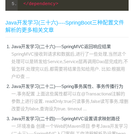
</dependency>
Java开发学习(三十六)----SpringBoot三种配置文件
解析的更多相关文章
Java开发学习(二十六)----SpringMVC返回响应结果
SpringMVC接收到请求和数据后,进行了一些处理,当然这个
处理可以是转发给Service,Service层再调用Dao层完成的,不
管怎样,处理完以后,都需要将结果告知给用户. 比如:根据用
户ID查 ...
Java开发学习(二十二)----Spring事务属性、事务传播行为
一.事务配置 上面这些属性都可以在@Transactional注解的
参数上进行设置. readOnly:true只读事务,false读写事务,增删
改要设为false,查询设为true. timeout ...
Java开发学习(二十四)----SpringMVC设置请求映射路径
一.环境准备 创建一个Web的Maven项目 参考Java开发学习
(二十三)----SpringMVC入门案例.工作流程解析及设置bean