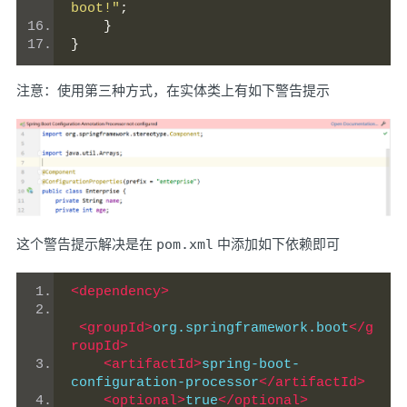
boot!"
;
}
}
注意：使用第三种方式，在实体类上有如下警告提示
这个警告提示解决是在
pom.xml
中添加如下依赖即可
<dependency>
<groupId>
org.springframework.boot
</g
roupId>
<artifactId>
spring-boot-
configuration-processor
</artifactId>
<optional>
true
</optional>