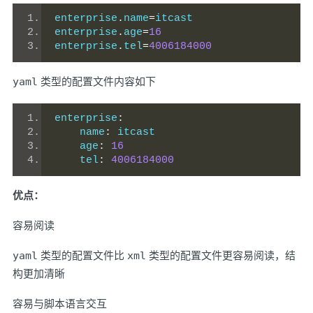
enterprise
.
name
=
itcast
enterprise
.
age
=
16
enterprise
.
tel
=
4006184000
yaml
类型的配置文件内容如下
enterprise
:
    name
:
 itcast
    age
:
16
    tel
:
4006184000
优点：
容易阅读
yaml
类型的配置文件比
xml
类型的配置文件更容易阅读，结
构更加清晰
容易与脚本语言交互