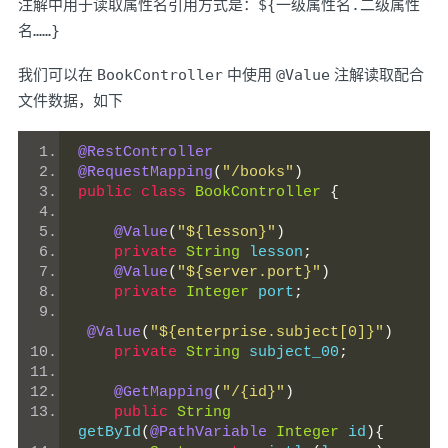
注解中用于读取属性名引用方式是：
${一级属性名.二级属性
名……}
我们可以在
BookController
中使用
@Value
注解读取配合
文件数据，如下
@RestController
@RequestMapping
(
"/books"
)
public
class
BookController
{
@Value
(
"${lesson}"
)
private
String
 lesson
;
@Value
(
"${server.port}"
)
private
Integer
 port
;
@Value
(
"${enterprise.subject[0]}"
)
private
String
 subject_00
;
@GetMapping
(
"/{id}"
)
public
String
getById
(
@PathVariable
Integer
 id
){