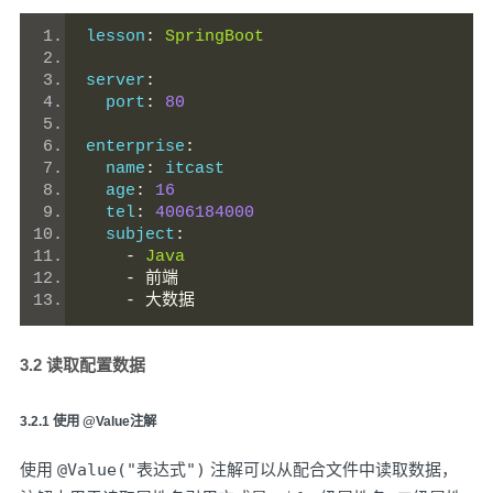
lesson
:
SpringBoot
server
:
  port
:
80
enterprise
:
  name
:
 itcast
  age
:
16
  tel
:
4006184000
  subject
:
-
Java
-
前端
-
大数据
3.2 读取配置数据
3.2.1 使用 @Value注解
使用
@Value("表达式")
注解可以从配合文件中读取数据，