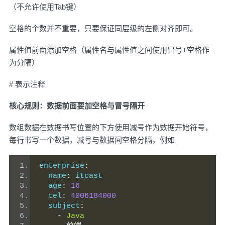
（不允许使用Tab键）
空格的个数并不重要，只要保证同层级的左侧对齐即可。
属性值前面添加空格（属性名与属性值之间使用冒号+空格作
为分隔）
# 表示注释
核心规则：数据前面要加空格与冒号隔开
数组数据在数据书写位置的下方使用减号作为数据开始符号，
每行书写一个数据，减号与数据间空格分隔，例如
enterprise
:
  name
:
 itcast
  age
:
16
  tel
:
4006184000
  subject
:
-
Java