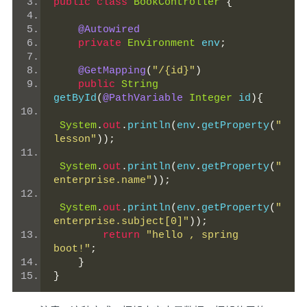
public
class
BookController
{
@Autowired
private
Environment
 env
;
@GetMapping
(
"/{id}"
)
public
String
getById
(
@PathVariable
Integer
 id
){
System
.
out
.
println
(
env
.
getProperty
(
"
lesson"
));
System
.
out
.
println
(
env
.
getProperty
(
"
enterprise.name"
));
System
.
out
.
println
(
env
.
getProperty
(
"
enterprise.subject[0]"
));
return
"hello , spring 
boot!"
;
}
}