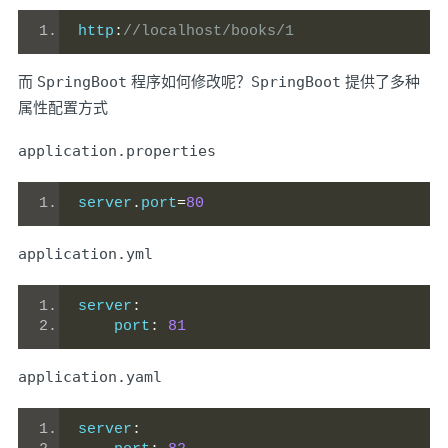
http
:
//localhost/books/1
而
SpringBoot
程序如何修改呢？
SpringBoot
提供了多种
属性配置方式
application.properties
server
.
port
=
80
application.yml
server
:
    port
:
81
application.yaml
server
: