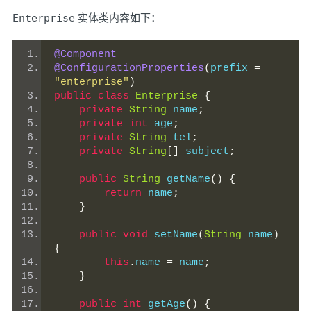
Enterprise
实体类内容如下：
@Component
@ConfigurationProperties
(
prefix 
=
"enterprise"
)
public
class
Enterprise
{
private
String
 name
;
private
int
 age
;
private
String
 tel
;
private
String
[]
 subject
;
public
String
 getName
()
{
return
 name
;
}
public
void
 setName
(
String
 name
)
{
this
.
name 
=
 name
;
}
public
int
 getAge
()
{