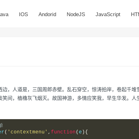
ava
IOS
Andorid
NodeJS
JavaScript
HT
西边，人道是，三国周郎赤壁。乱石穿空，惊涛拍岸，卷起千堆
谈笑间，樯橹灰飞烟灭。故国神游，多情应笑我，早生华发。人生
单
er
(
'contextmenu'
,
function
(
e
){