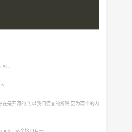
nu ...
y ...
的,但好在是开源的,可以我们便宜的折腾.因为两个的内
ndler ,这个接口有一