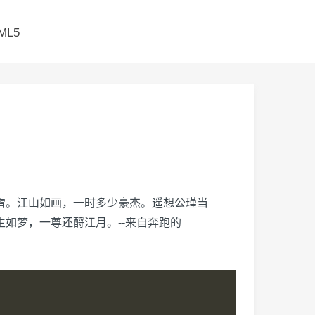
ML5
雪。江山如画，一时多少豪杰。遥想公瑾当
如梦，一尊还酹江月。--来自奔跑的