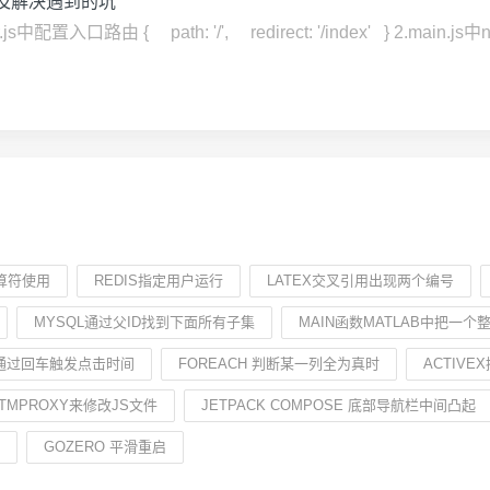
方法及解决遇到的坑
配置入口路由 { path: '/', redirect: '/index' } 2.main.js中new
算符使用
REDIS指定用户运行
LATEX交叉引用出现两个编号
MYSQL通过父ID找到下面所有子集
MAIN函数MATLAB中把一
D通过回车触发点击时间
FOREACH 判断某一列全为真时
ACTIVEX
TMPROXY来修改JS文件
JETPACK COMPOSE 底部导航栏中间凸起
GOZERO 平滑重启