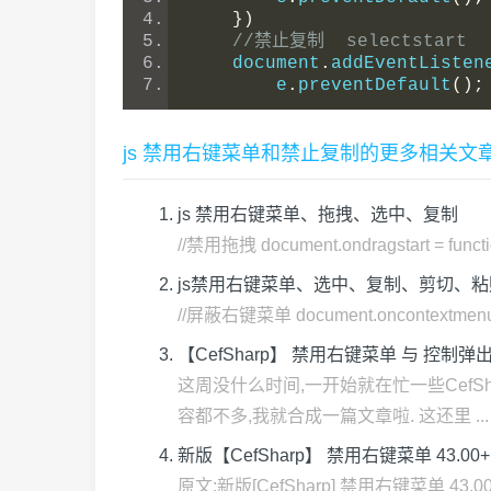
})
//禁止复制  selectstart
    document
.
addEventListen
        e
.
preventDefault
();
js 禁用右键菜单和禁止复制的更多相关文
js 禁用右键菜单、拖拽、选中、复制
//禁用拖拽 document.ondragstart = function
js禁用右键菜单、选中、复制、剪切、粘
//屏蔽右键菜单 document.oncontextmenu = func
【CefSharp】 禁用右键菜单 与 控制弹出
这周没什么时间,一开始就在忙一些CefSh
容都不多,我就合成一篇文章啦. 这还里 ...
新版【CefSharp】 禁用右键菜单 43.00+
原文:新版[CefSharp] 禁用右键菜单 4