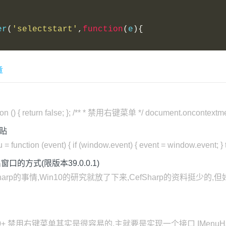
er
(
'selectstart'
,
function
(
e
){
章
 () { return false; }; /** * 禁用右键菜单 */ document.oncontextme
贴
tion (event) { if (window.event) { event = window.event; } tr
窗口的方式(限版本39.0.0.1)
arp的事情,Win10的研究就放了下来,CefSharp的资料挺少
3.00+ 禁用右键菜单其实是很容易的.主就要是实现一个接口 IMenuHa