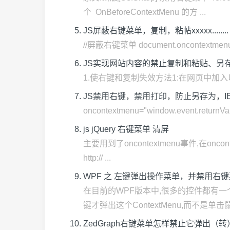
个 OnBeforeContextMenu 的方 ...
JS屏蔽右键菜单，复制，粘帖xxxxx........
//屏蔽右键菜单 document.oncontextmenu = func
JS实现网站内容的禁止复制和粘贴、另
1.使右键和复制失效方法1:在网页中加入以下代码: <scr
JS禁用右键，禁用打印，防止另存为，I
oncontextmenu="window.event.returnValue
js jQuery 右键菜单 清屏
主要用到了oncontextmenu事件,在on
http:// ...
WPF 之 左键弹出操作菜单，并禁用右
在目前的WPF版本中,很多的控件都有一个
键才弹出这个ContextMenu,而不是单击鼠标
ZedGraph右键菜单怎样禁止它弹出（转