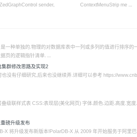
er( ZedGraphControl sender, ContextMenuStrip me ...
索引是一种单独的.物理的对数据库表中一列或多列的值进行排序
的逻辑指针清单. ...
要重启集群修改思路及实现2
,后来也没继续弄.详细可以参考 https://www.cnblogs.com/
Sheet 层叠级联样式表 CSS:表现层(美化网页) 字体.颜色.边距.高度.宽
迎来重磅升级发布
arDB-X 将升级发布新版本!PolarDB-X 从 2009 年开始服务