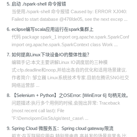
启动 ./spark-shell 命令报错
当使用./spark-shell 命令报错 Caused by: ERROR XJ040:
Failed to start database @476fde05, see the next excep ...
eclipse编写scala应用运行在spark集群上
代码 package spark_1 import org.apache.spark.SparkConf
import org.apache.spark.SparkContext class Work ...
如何提高Linux下块设备IO的整体性能？
编辑手记:本文主要讲解Linux IO调度层的三种模
式:cfp.deadline和noop,并给出各自的优化和适用场景建议.
作者简介: 邹立巍 Linux系统技术专家.目前在腾讯SNG社交
网络运营部 ...
【Selenium + Python】之OSError: [WinError 6] 句柄无效。
问题描述:执行多个用例的时候,会抛出异常: Traceback
(most recent call last): File
"F:\Demo\pomGisStu\gis\test_case\ ...
Spring Cloud 微服务五：Spring cloud gateway限流
前言:在互联网应用中,特别是电商,高并发的场景非常多,比