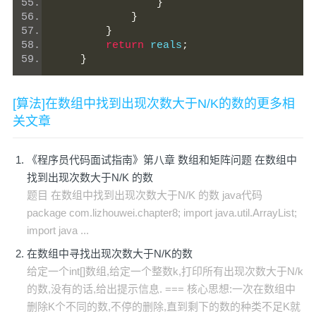
}
}
}
return
 reals
;
}
[算法]在数组中找到出现次数大于N/K的数的更多相
关文章
《程序员代码面试指南》第八章 数组和矩阵问题 在数组中
找到出现次数大于N/K 的数
题目 在数组中找到出现次数大于N/K 的数 java代码
package com.lizhouwei.chapter8; import java.util.ArrayList;
import java ...
在数组中寻找出现次数大于N/K的数
给定一个int[]数组,给定一个整数k,打印所有出现次数大于N/k
的数,没有的话,给出提示信息. === 核心思想:一次在数组中
删除K个不同的数,不停的删除,直到剩下的数的种类不足K就