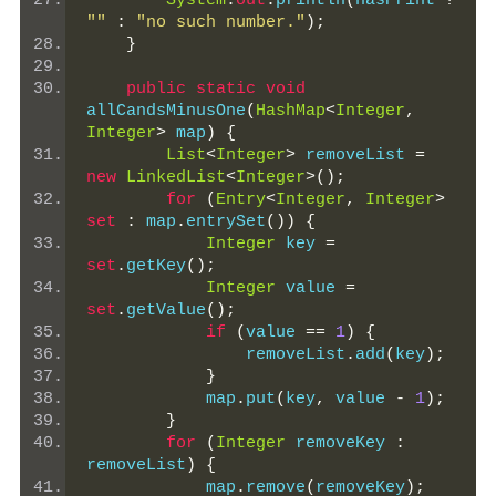
System
.
out
.
println
(
hasPrint 
?
""
:
"no such number."
);
}
public
static
void
allCandsMinusOne
(
HashMap
<
Integer
,
Integer
>
 map
)
{
List
<
Integer
>
 removeList 
=
new
LinkedList
<
Integer
>();
for
(
Entry
<
Integer
,
Integer
>
set
:
 map
.
entrySet
())
{
Integer
 key 
=
set
.
getKey
();
Integer
 value 
=
set
.
getValue
();
if
(
value 
==
1
)
{
                removeList
.
add
(
key
);
}
            map
.
put
(
key
,
 value 
-
1
);
}
for
(
Integer
 removeKey 
:
removeList
)
{
            map
.
remove
(
removeKey
);