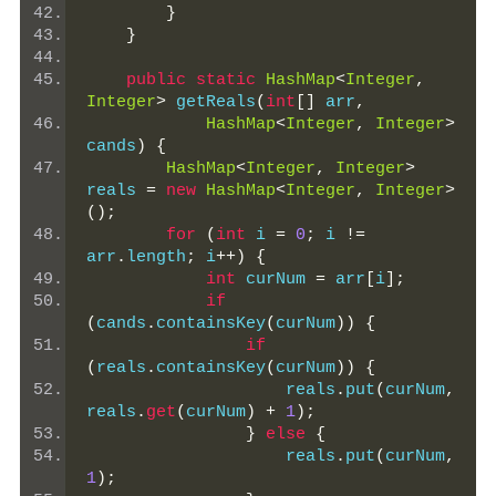
}
}
public
static
HashMap
<
Integer
,
Integer
>
 getReals
(
int
[]
 arr
,
HashMap
<
Integer
,
Integer
>
cands
)
{
HashMap
<
Integer
,
Integer
>
reals 
=
new
HashMap
<
Integer
,
Integer
>
();
for
(
int
 i 
=
0
;
 i 
!=
arr
.
length
;
 i
++)
{
int
 curNum 
=
 arr
[
i
];
if
(
cands
.
containsKey
(
curNum
))
{
if
(
reals
.
containsKey
(
curNum
))
{
                    reals
.
put
(
curNum
,
reals
.
get
(
curNum
)
+
1
);
}
else
{
                    reals
.
put
(
curNum
,
1
);