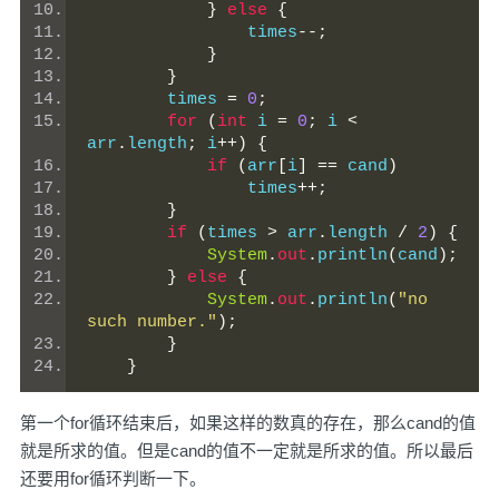
}
else
{
                times
--;
}
}
        times 
=
0
;
for
(
int
 i 
=
0
;
 i 
<
arr
.
length
;
 i
++)
{
if
(
arr
[
i
]
==
 cand
)
                times
++;
}
if
(
times 
>
 arr
.
length 
/
2
)
{
System
.
out
.
println
(
cand
);
}
else
{
System
.
out
.
println
(
"no 
such number."
);
}
}
第一个for循环结束后，如果这样的数真的存在，那么cand的值
就是所求的值。但是cand的值不一定就是所求的值。所以最后
还要用for循环判断一下。