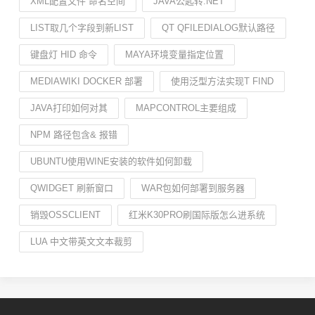
XML配置文件 命名空间
JAVA公匙转.NET
LIST取几个字段到新LIST
QT QFILEDIALOG默认路径
键盘灯 HID 命令
MAYA环境变量指定位置
MEDIAWIKI DOCKER 部署
使用泛型方法实现T FIND
JAVA打印如何对其
MAPCONTROL主要组成
NPM 路径包含& 报错
UBUNTU使用WINE安装的软件如何卸载
QWIDGET 刷新窗口
WAR包如何部署到服务器
销毁OSSCLIENT
红米K30PRO刷国际版怎么进系统
LUA 中文带英文文本裁剪