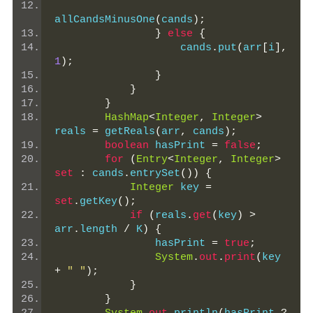
allCandsMinusOne
(
cands
);
}
else
{
                    cands
.
put
(
arr
[
i
],
1
);
}
}
}
HashMap
<
Integer
,
Integer
>
reals 
=
 getReals
(
arr
,
 cands
);
boolean
 hasPrint 
=
false
;
for
(
Entry
<
Integer
,
Integer
>
set
:
 cands
.
entrySet
())
{
Integer
 key 
=
set
.
getKey
();
if
(
reals
.
get
(
key
)
>
arr
.
length 
/
 K
)
{
                hasPrint 
=
true
;
System
.
out
.
print
(
key 
+
" "
);
}
}