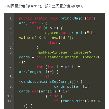
2.时间复杂度为O(N*K)。额外空间复杂度为O(K)。
public
static
void
 printKMajor
(
int
[]
arr
,
int
 K
)
{
if
(
K 
<
2
)
{
System
.
out
.
println
(
"the 
value of K is invalid."
);
return
;
}
HashMap
<
Integer
,
Integer
>
cands 
=
new
HashMap
<
Integer
,
Integer
>
();
for
(
int
 i 
=
0
;
 i 
!=
arr
.
length
;
 i
++)
{
if
(
cands
.
containsKey
(
arr
[
i
]))
{
                cands
.
put
(
arr
[
i
],
cands
.
get
(
arr
[
i
])
+
1
);
}
else
{
if
(
cands
.
size
()
==
 K 
-
1
)
{