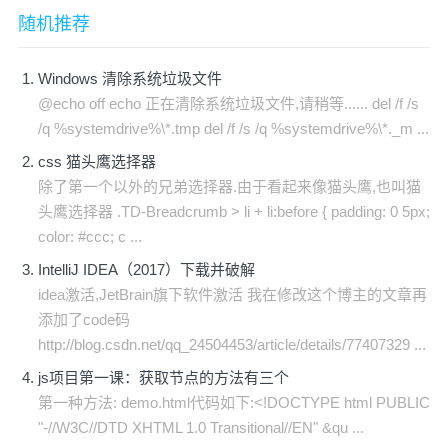
随机推荐
Windows 清除系统垃圾文件
@echo off echo 正在清除系统垃圾文件,请稍等...... del /f /s
/q %systemdrive%\*.tmp del /f /s /q %systemdrive%\*._m ...
css 猫头鹰选择器
除了第一个以外的兄弟选择器.由于看起来像猫头鹰,也叫猫
头鹰选择器 .TD-Breadcrumb > li + li:before { padding: 0 5px;
color: #ccc; c ...
IntelliJ IDEA（2017）下载并破解
idea激活,JetBrain旗下软件激活 我在修改这个博主的文章再
添加了code码
http://blog.csdn.net/qq_24504453/article/details/77407329 ...
js项目第一课：获取节点的方法有三个
第一种方法: demo.html代码如下:<!DOCTYPE html PUBLIC
"-//W3C//DTD XHTML 1.0 Transitional//EN" &qu ...