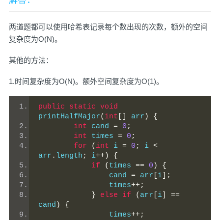
解答：
两道题都可以使用哈希表记录每个数出现的次数，额外的空间
复杂度为O(N)。
其他的方法：
1.时间复杂度为O(N)。额外空间复杂度为O(1)。
public
static
void
printHalfMajor
(
int
[]
 arr
)
{
int
 cand 
=
0
;
int
 times 
=
0
;
for
(
int
 i 
=
0
;
 i 
<
arr
.
length
;
 i
++)
{
if
(
times 
==
0
)
{
                cand 
=
 arr
[
i
];
                times
++;
}
else
if
(
arr
[
i
]
==
cand
)
{
                times
++;