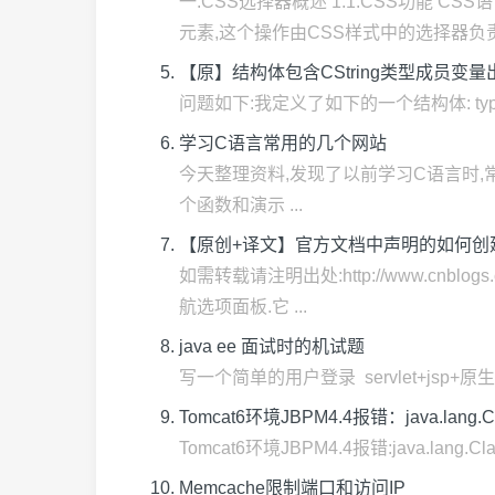
一.CSS选择器概述 1.1.CSS功能 
元素,这个操作由CSS样式中的选择器负责标
【原】结构体包含CString类型成员变
问题如下:我定义了如下的一个结构体: typedef stru
学习C语言常用的几个网站
今天整理资料,发现了以前学习C语言时,常用到的几
个函数和演示 ...
【原创+译文】官方文档中声明的如何创建抽屉导航
如需转载请注明出处:http://www.cnbl
航选项面板.它 ...
java ee 面试时的机试题
写一个简单的用户登录 servlet+jsp+原生ajax+
Tomcat6环境JBPM4.4报错：java.lang.Class
Tomcat6环境JBPM4.4报错:java.lang.Class
Memcache限制端口和访问IP