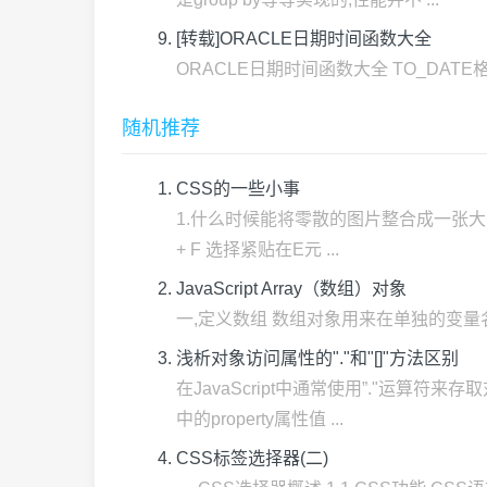
[转载]ORACLE日期时间函数大全
ORACLE日期时间函数大全 TO_DATE格式(以
随机推荐
CSS的一些小事
1.什么时候能将零散的图片整合成一张大图,达到
+ F 选择紧贴在E元 ...
JavaScript Array（数组）对象
一,定义数组 数组对象用来在单独的变量名中存储一系列的值.
浅析对象访问属性的"."和"[]"方法区别
在JavaScript中通常使用”."运算符
中的property属性值 ...
CSS标签选择器(二)