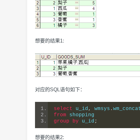
想要的结果1:
对应的SQL语句如下：
select
 u_id
,
 wmsys
.
wm_conca
from
 shopping
group
by
 u_id
;
想要的结果2: