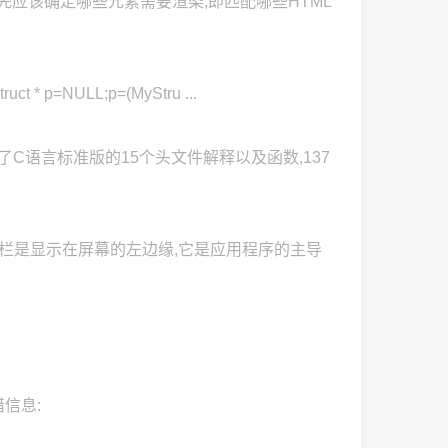
,首先应该确定哪些元素需要渲染,即匹配哪些HTML
* p=NULL;p=(MyStru ...
改网站包含了C语言标准版的15个头文件解释以及函数,137
航栏 抽屉式导航栏是显示在屏幕的左边缘,它是应用程序的主导
报错信息: