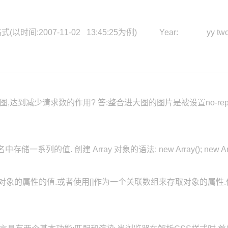
时间:2007-11-02 13:45:25为例) Year: yy two dig
减少请求数的作用? 答:整合进大图的图片是被设置no-repeat用的,如果
 创建 Array 对象的语法: new Array(); new Array(size);
来存取对象的属性的值.或者使用[]作为一个关联数组来存取对象的属性.