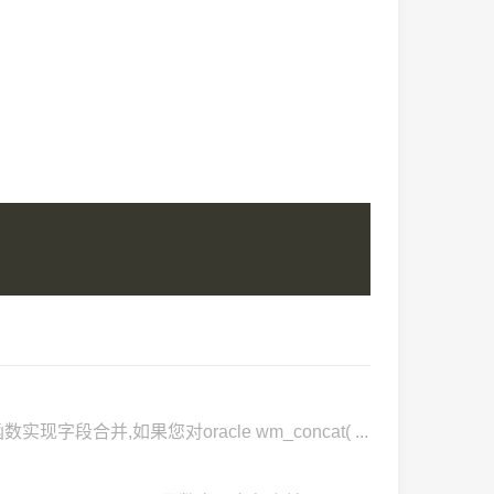
数实现字段合并,如果您对oracle wm_concat( ...