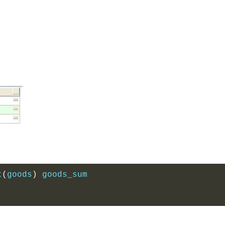
t
(
goods
)
 goods_sum