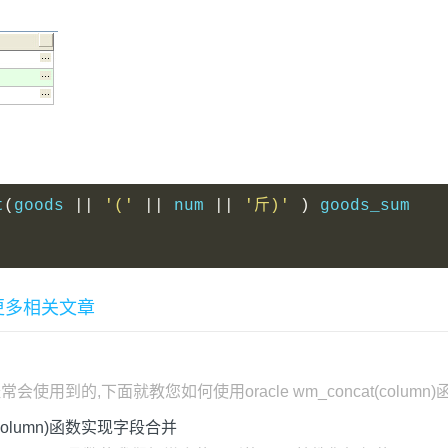
t
(
goods 
||
'('
||
 num 
||
'斤)'
)
 goods_sum
用的更多相关文章
我们经常会使用到的,下面就教您如何使用oracle wm_concat(column)函
column)函数实现字段合并