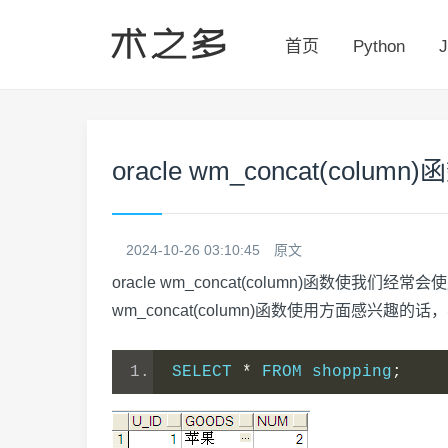
首页
Python
J
oracle wm_concat(colum
2024-10-26 03:10:45
原文
oracle wm_concat(column)函数使我
wm_concat(column)函数使用方面感兴趣的
SELECT 
*
 FROM shopping
;