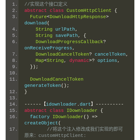
//实现这个接口定义
abstract
class
CustomHttpClient
{
Future
<
DownloadHttpResponse
>
download
(
String
 urlPath
,
String
 savePath
,
{
DownloadProgressCallback
?
onReceiveProgress
,
DownloadCancelToken
?
 cancelToken
,
Map
<
String
,
dynamic
>?
 options
,
});
DownloadCancelToken
generateToken
();
}
------【
idownloader
.
dart
】----------
abstract
class
IDownloader
{
  factory 
IDownloader
()
=>
createObject
(
//将这个注入修改成我们实现的即可 
原来：customHttpClient: 