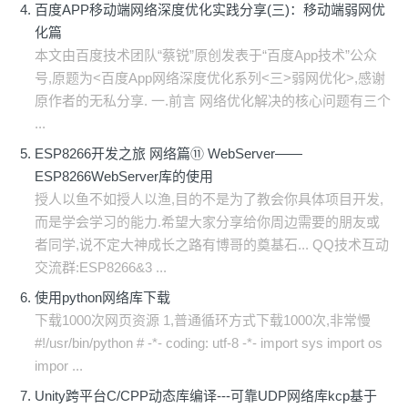
百度APP移动端网络深度优化实践分享(三)：移动端弱网优
化篇
本文由百度技术团队“蔡锐”原创发表于“百度App技术”公众
号,原题为<百度App网络深度优化系列<三>弱网优化>,感谢
原作者的无私分享. 一.前言 网络优化解决的核心问题有三个
...
ESP8266开发之旅 网络篇⑪ WebServer——
ESP8266WebServer库的使用
授人以鱼不如授人以渔,目的不是为了教会你具体项目开发,
而是学会学习的能力.希望大家分享给你周边需要的朋友或
者同学,说不定大神成长之路有博哥的奠基石... QQ技术互动
交流群:ESP8266&3 ...
使用python网络库下载
下载1000次网页资源 1,普通循环方式下载1000次,非常慢
#!/usr/bin/python # -*- coding: utf-8 -*- import sys import os
impor ...
Unity跨平台C/CPP动态库编译---可靠UDP网络库kcp基于