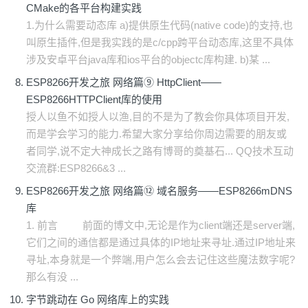
CMake的各平台构建实践
1.为什么需要动态库 a)提供原生代码(native code)的支持,也
叫原生插件,但是我实践的是c/cpp跨平台动态库,这里不具体
涉及安卓平台java库和ios平台的objectc库构建. b)某 ...
ESP8266开发之旅 网络篇⑨ HttpClient——
ESP8266HTTPClient库的使用
授人以鱼不如授人以渔,目的不是为了教会你具体项目开发,
而是学会学习的能力.希望大家分享给你周边需要的朋友或
者同学,说不定大神成长之路有博哥的奠基石... QQ技术互动
交流群:ESP8266&3 ...
ESP8266开发之旅 网络篇⑫ 域名服务——ESP8266mDNS
库
1. 前言 前面的博文中,无论是作为client端还是server端,
它们之间的通信都是通过具体的IP地址来寻址.通过IP地址来
寻址,本身就是一个弊端,用户怎么会去记住这些魔法数字呢?
那么有没 ...
字节跳动在 Go 网络库上的实践