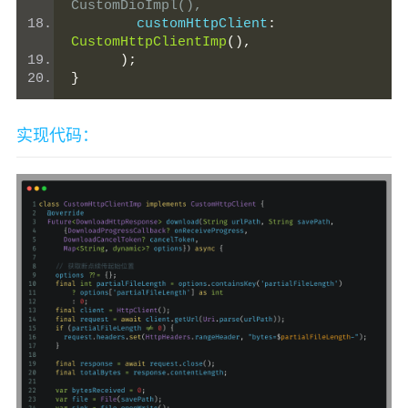
CustomDioImpl(),
        customHttpClient
:
CustomHttpClientImp
(),
);
}
实现代码：