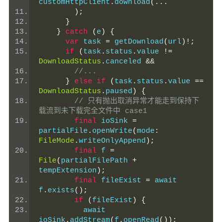
customHttpClient
.
download
(...
);
}
}
catch
(
e
)
{
var
 task 
=
 getDownload
(
url
)!;
if
(
task
.
status
.
value 
!=
DownloadStatus
.
canceled 
&&
//...
}
else
if
(
task
.
status
.
value 
==
DownloadStatus
.
paused
)
{
// 只有抛出取消异常才能走到保持下
载流到未下载完全文件中 case1
final
 ioSink 
=
partialFile
.
openWrite
(
mode
:
FileMode
.
writeOnlyAppend
);
final
 f 
=
File
(
partialFilePath 
+
tempExtension
);
final
 fileExist 
=
 await 
f
.
exists
();
if
(
fileExist
)
{
          await 
ioSink
.
addStream
(
f
.
openRead
());