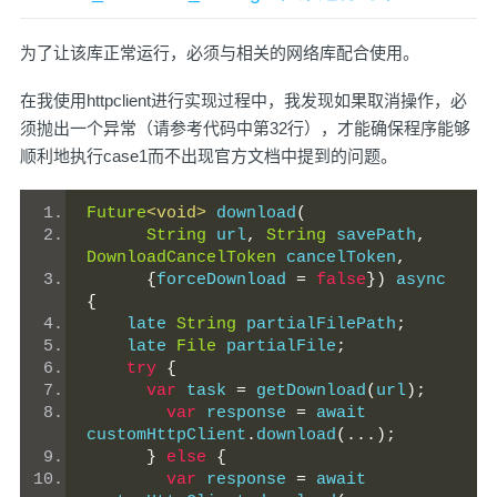
为了让该库正常运行，必须与相关的网络库配合使用。
在我使用httpclient进行实现过程中，我发现如果取消操作，必
须抛出一个异常（请参考代码中第32行），才能确保程序能够
顺利地执行case1而不出现官方文档中提到的问题。
Future
<void>
 download
(
String
 url
,
String
 savePath
,
DownloadCancelToken
 cancelToken
,
{
forceDownload 
=
false
})
 async 
{
    late 
String
 partialFilePath
;
    late 
File
 partialFile
;
try
{
var
 task 
=
 getDownload
(
url
);
var
 response 
=
 await 
customHttpClient
.
download
(...);
}
else
{
var
 response 
=
 await 