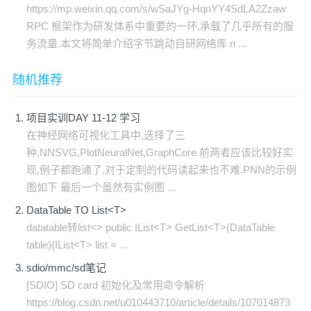
https://mp.weixin.qq.com/s/wSaJYg-HqnYY4SdLA2Zzaw
RPC 框架作为研发体系中重要的一环,承载了几乎所有的服
务流量.本文将简单介绍字节跳动自研网络库 n ...
随机推荐
项目实训DAY 11-12 学习
在神经网络可视化工具中,选择了三
种,NNSVG,PlotNeuralNet,GraphCore 前两者应该比较好实
现,例子都跑通了,对于定制的代码读起来也不难.PNN的示例
图如下 最后一个虽然有实例图 ...
DataTable TO List<T>
datatable转list<> public IList<T> GetList<T>(DataTable
table){IList<T> list = ...
sdio/mmc/sd笔记
[SDIO] SD card 初始化及常用命令解析
https://blog.csdn.net/u010443710/article/details/107014873