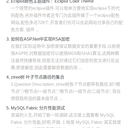
Eclipse颜色主题插件：Eclipse Color Theme
一个很赞的eclipse插件,可以简单方便地实现eclipse下的代
码配色.另外插件作者还专门为此插件做了一个eclipse配色
网站,配色多达728个,开发者们也可以在此网站分享自己的配
色方案. 插件 ...
如何在ASP.Net中实现RSA加密
在我们实际运用中,加密是保证数据安全的重要手段.以前使
用ASP时,对数据加密可以使用MD5和SHA1算法,这两种算
法虽然快捷有效,但是无法对通过它们加密的密文进行反运
算,即是解密.因此需要解密数据的场 ...
ztree树 叶子节点路径的集合
1.Question Description: ztree树各个节点都带有路径,如“/根
节点”,"/根节点/一级节点",“根节点/一级节点/二级节点‘; 现在
想获取所选的最末级节点 ...
MySQL Fabric 分片性能测试
苦逼的人生,开始了新一轮调研.这次是上面要看 MySQL
Fabric 分片性能,好吧,开搞. 1 啥是 MySQL Fabric 其实就是