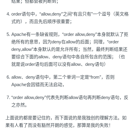
结果；但都会被判断到；
order语句中，“allow,deny”之间“有且只有”一个逗号（英文格
式的），而且先后顺序很重要；
Apache有一条缺省规则，“order allow,deny”本身就默认了拒
绝所有的意思，因为deny在allow的后面；同理，“order
deny,allow”本身默认的是允许所有；当然，最终判断结果还
要综合下面的allow、deny语句中各自所包含的范围；（也
就是说order语句后面可以没有allow、deny语句）
allow、deny语句中，第二个单词一定是“from”，否则
Apache会因错而无法启动，
“order allow,deny”代表先判断allow语句再判断deny语句，反
之亦然。
上面说的都是要记住的，而下面说的是我独创的理解方法。如
果有人看了而没有豁然开朗的感觉，那算是我的失败！