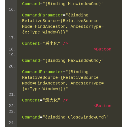
Command
=
"{Binding MinWindowCmd}"
CommandParameter
=
"{Binding 
RelativeSource={RelativeSource 
Mode=FindAncestor, AncestorType=
{x:Type Window}}}"
Content
=
"最小化"
/>
<Button
Command
=
"{Binding MaxWindowCmd}"
CommandParameter
=
"{Binding 
RelativeSource={RelativeSource 
Mode=FindAncestor, AncestorType=
{x:Type Window}}}"
Content
=
"最大化"
/>
<Button
Command
=
"{Binding CloseWindowCmd}"