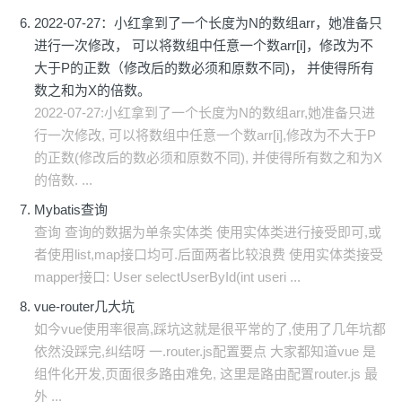
2022-07-27：小红拿到了一个长度为N的数组arr，她准备只
进行一次修改， 可以将数组中任意一个数arr[i]，修改为不
大于P的正数（修改后的数必须和原数不同)， 并使得所有
数之和为X的倍数。
2022-07-27:小红拿到了一个长度为N的数组arr,她准备只进
行一次修改, 可以将数组中任意一个数arr[i],修改为不大于P
的正数(修改后的数必须和原数不同), 并使得所有数之和为X
的倍数. ...
Mybatis查询
查询 查询的数据为单条实体类 使用实体类进行接受即可,或
者使用list,map接口均可.后面两者比较浪费 使用实体类接受
mapper接口: User selectUserById(int useri ...
vue-router几大坑
如今vue使用率很高,踩坑这就是很平常的了,使用了几年坑都
依然没踩完,纠结呀 一.router.js配置要点 大家都知道vue 是
组件化开发,页面很多路由难免, 这里是路由配置router.js 最
外 ...