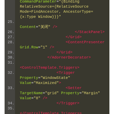
CommandParameter
=
"{Binding 
RelativeSource={RelativeSource 
Mode=FindAncestor, AncestorType=
{x:Type Window}}}"
Content
=
"关闭"
/>
</StackPanel>
</Grid>
<ContentPresenter
Grid
.
Row
=
"1"
/>
</Grid>
</AdornerDecorator>
<ControlTemplate.Triggers>
<Trigger
Property
=
"WindowState"
Value
=
"Maximized"
>
<Setter
TargetName
=
"grid"
Property
=
"Margin"
Value
=
"8"
/>
</Trigger>
</ControlTemplate.Triggers>