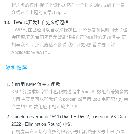
钮之类的控件.搜了下资料居然在一个日文网站找到了一篇
介绍这个主题的文章: http ...
【Win10开发】自定义标题栏
UWP 现在已经可以自定义标题栏了,毕竟看灰色时间长了也
会厌烦,开发者们还是希望能够将自己的UI做的更加漂亮,更
加与众不同.那么废话不多说,我们开始吧! 首先要了解
ApplicationViewTit ...
随机推荐
如何用 KMP 偏序 Z 函数
KMP 算法求解字符串匹配的过程中 \(next\) 数组有着繁多的
应用,主要是可以帮我们求 border. 然而用 \(s\) 串匹配 \(t\) 串
产生的 \(f\) 数组应用相对较少. \(f\ ...
Codeforces Round #844 (Div. 1 + Div. 2, based on VK Cup
2022 - Elimination Round) 小记
在机房其它人都有许多的橙名小号后我终于大号上橙了(果