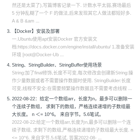
然还是太菜了),写篇博客记录一下. 计数水平太弱,赛场最后
5 分钟乱糊了一个 F 的做法,后来发现其它人做法都短好多.
A & B &am ...
【Docker】安装及部署
一.Ubuntu使用apt安装Docker 官方安装文
档:https://docs.docker.com/engine/install/ubuntu/ 1.准备安装
环境 [root@Docker-Ub ...
String、StringBuilder、StringBuffer使用场景
String:加了final修饰,长度不可变,每次修改会创建新String:操
作少量数据或者不需要操作数据时使用. StringBuilder:长度
可变,线程不安全:在需要频繁操作数据且不需要考虑线程 ...
2022-08-22：给定一个数组arr，长度为n，最多可以删除一
个连续子数组， 求剩下的数组，严格连续递增的子数组最
大长度。 n ＜= 10^6。 来自字节。5.6笔试。
2022-08-22:给定一个数组arr,长度为n,最多可以删除一个连
续子数组, 求剩下的数组,严格连续递增的子数组最大长度. n
<= 10^6. 来自字节.5.6笔试. 答案2022-08- ...