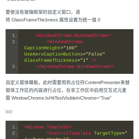
要使没有玻璃框架的自定义窗口，请
将
GlassFrameThickness
属性设置为统一值 0
<WindowChrome.WindowChrome>
<WindowChrome
CaptionHeight
=
"100"
UseAeroCaptionButtons
=
"False"
GlassFrameThickness
=
"1"
/>
</WindowChrome.WindowChrome>
自定义窗体模板，此时需要用到占位符ContentPresenter来替
窗体工作区的内容进行占位，在非工作区中启用交互式元素
需 WindowChrome.IsHitTestVisibleInChrome="True"
<Window.Template>
<ControlTemplate
TargetType
=
"