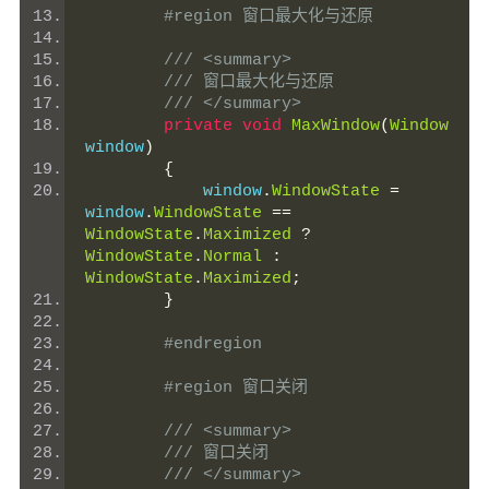
#region 窗口最大化与还原
/// <summary>
/// 窗口最大化与还原
/// </summary>
private
void
MaxWindow
(
Window
window
)
{
            window
.
WindowState
=
window
.
WindowState
==
WindowState
.
Maximized
?
WindowState
.
Normal
:
WindowState
.
Maximized
;
}
#endregion
#region 窗口关闭
/// <summary>
/// 窗口关闭
/// </summary>