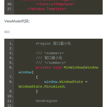
</ControlTemplate>
</Window.Template>
ViewModel代码：
#region 窗口最小化
/// <summary>
/// 窗口最小化
/// </summary>
private
void
MinWindow
(
Window
window
)
{
            window
.
WindowState
=
WindowState
.
Minimized
;
}
#endregion