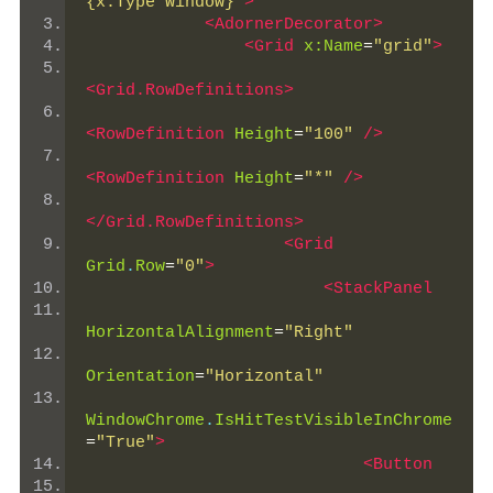
{x:Type Window}"
>
<AdornerDecorator>
<Grid
x:Name
=
"grid"
>
<Grid.RowDefinitions>
<RowDefinition
Height
=
"100"
/>
<RowDefinition
Height
=
"*"
/>
</Grid.RowDefinitions>
<Grid
Grid
.
Row
=
"0"
>
<StackPanel
HorizontalAlignment
=
"Right"
Orientation
=
"Horizontal"
WindowChrome
.
IsHitTestVisibleInChrome
=
"True"
>
<Button