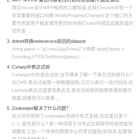
用过mvvm设计WFP程序的人都知道,在我们mvvm中有一个
非常重要的接口叫做 INotifyPropertyChanged 这个接口的主
要作用是用于触发属性更改时向我们xaml中绑定此属性值的
控件发 ...
dotnet转换webservice返回的dataset
string paras = "p1=test1&p2=test2";//参数 byte[] bytes =
Encoding.UTF8.GetBytes(paras); ...
Csharp中表达式树
Csharper中的表达式树 这节课来了解一下表示式树是什么?
在C#中,表达式树是一种数据结构,它可以表示一些代码块,如
Lambda表达式或查询表达式.表达式树使你能够查看和操作
数据,就像你可以查看 ...
Zookeeper解决了什么问题？
在公司中用到了zookeeper协调分布式系统,在这里记录下.
(一). 首先是什么? 是一种适用于分布式应用程序的高性能协
调服务.它在一个简单的界面中公开常见服务(如命名.配置管