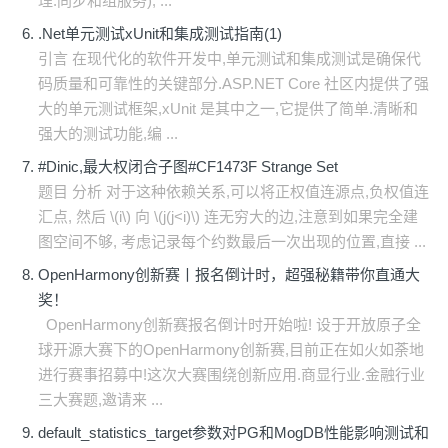
理.同步和组服务), ...
.Net单元测试xUnit和集成测试指南(1)
引言 在现代化的软件开发中,单元测试和集成测试是确保代
码质量和可靠性的关键部分.ASP.NET Core 社区内提供了强
大的单元测试框架,xUnit 是其中之一,它提供了简单.清晰和
强大的测试功能,编 ...
#Dinic,最大权闭合子图#CF1473F Strange Set
题目 分析 对于这种依赖关系,可以将正权值连源点,负权值连
汇点, 然后 \(i\) 向 \(j(j<i)\) 连无穷大的边,注意到如果完全建
图空间不够, 考虑记录每个约数最后一次出现的位置,直接 ...
OpenHarmony创新赛丨报名倒计时，超强秘籍带你直通大
奖！
OpenHarmony创新赛报名倒计时开始啦! 设于开放原子全
球开源大赛下的OpenHarmony创新赛,目前正在如火如荼地
进行赛事招募中!这次大赛围绕创新应用.商显行业.金融行业
三大赛题,邀请来 ...
default_statistics_target参数对PG和MogDB性能影响测试和