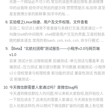
也是一个网站必不可少的.常见的消息传递应用有,新浪微博
中的@我呀.给你评论然后的提示呀.赞赞赞提示.私信呀.甚至
是发微博分享的新鲜事:知乎中的私 ...
实验楼之Linux快捷、用户及文件权限、文件查看
实验二 知识点1:通常不是直接与系统打交道,而是通过一个
叫做Shell的中间程序. shell即是用户交互的界面,又是控制系
统的脚本语言.常用的有bash. zsh, ksh, csh, 命令行模式: ...
【Beta】“北航社团帮”测试报告——小程序v2.0与网页端
v1.0
目录 测试计划.过程和结果 后端测试--单元测试与覆盖率 后
端测试--压力测试 展示部分数据 平均数据 前端测试--小程序
v2.0 授权登录与权限检查 新功能的测试 兼容性测试 性能测
试 前端测试-- ...
今天微信群需要人家通过吗？是微信bug吗
今天遇到微信群拉人的问题,所以来和大家取经,刚开始拉人
一下就拉进去了,后来拉的需要人家通过,今天朋友些也帮我
拉人也是这样的,所以想问下微信群扩容的问题.晚上有位朋