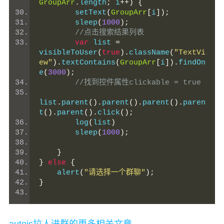
GroupArr
.
length
;
 i
++)
{
        setText
(
GroupArr
[
i
]);
        sleep
(
1000
);
//点击搜索结果列表
var
 list 
=
visibleToUser
(
true
).
className
(
"TextVi
ew"
).
textContains
(
GroupArr
[
i
]).
findOn
e
(
3000
);
//找到控件属性clickable = true
list
.
parent
().
parent
().
parent
().
paren
t
().
parent
().
click
();
        log
(
list
)
        sleep
(
1000
);
}
}
else
{
    alert
(
"请选择一个群聊"
);
}