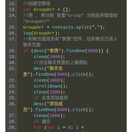
//创建空数组
var
GroupArr
=
[];
//用 , 来分割 变量"Group" 分割后并赋值给 
"GroupArr"
GroupArr
=
 contacts
.
split
(
","
);
log
(
GroupArr
);
//判断页面是否有"表情"控件，找到表示已进入
聊天页面
if
(
desc
(
"表情"
).
findOne
(
3000
))
{
    sleep
(
1000
);
//点击聊天界面右上角图标
    desc
(
"聊天信
息"
).
findOne
(
3000
).
click
();
    sleep
(
1000
);
    scrollDown
();
    sleep
(
1000
);
// 点击添加成员
    desc
(
"添加成
员"
).
findOne
(
3000
).
click
();
    sleep
(
1000
);
// 遍历
for
(
var
 i 
=
0
;
 i 
<