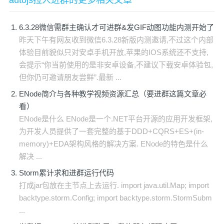
autojs拉人进群的更多相关文章
6.3.28微信需群主确认才可进群&发GIF动图功能内测开始了
昨天下午有网友收到微信6.3.28新版内测邀请,不过这个内部
体验目前貌似只对安卓手机开放,苹果的IOS系统还不支持,
会提示“你当前使用的是非安卓设备,不建议下载安卓体验包,
但你仍可邀请朋友尝鲜”.最新 ...
ENode简介与各种教学视频资源汇总（要进群这篇文章必
看）
ENode是什么 ENode是一个.NET平台开源的应用开发框架,
为开发人员提供了一套完整的基于DDD+CQRS+ES+(in-
memory)+EDA架构风格的解决方案. ENode的特色是什么
解决 ...
Storm累计求和进群运行代码
打成jar包放在主节点上去运行. import java.util.Map; import
backtype.storm.Config; import backtype.storm.StormSubm
...