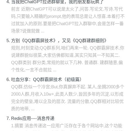
当我把ChatGPT拉进群聊里，我的朋友都玩疯了
前言 近期ChatGPT可以说是太火了,问答.写论文.写诗.写代
码,只要输入精确的prompt,他的表现总是让人惊喜.本着打不
过就加入的原则.要是把ChatGPT拉入群聊中,会是怎样一番
场景?说做就做 ...
方别《QQ群霸屏技术》，又见《QQ群建群细则》
规则,时刻变动;QQ群系列,咱们再来一轮. QQ群霸屏技术,你
说建群貌似很菜,大家仿佛都知道,其实只知其一不知其二.
QQ群类别 群分类,常规的就以下几种. 普通群. 建群随意,偏
个性化,一言不合就拉 ...
吐血分享：QQ群霸屏技术（初级篇）
QQ群,仿似一个冷宫;But,你真摒弃不起. 某人,坐拥2000多个
2000人群,月收入10w+,此类人数少,皆因多年的沉淀,以形成
完全的壁垒,难以企及的层次. 流量的分散,QQ群相对比较优
质的地带, ...
Redis应用----消息传递
1.摘要 消息传递这一应用广泛存在于各个网站中,这个功能