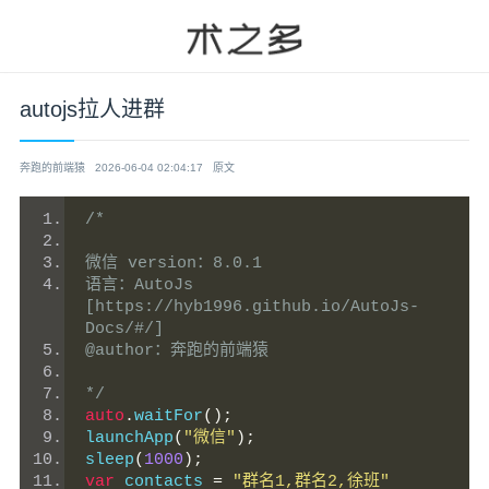
autojs拉人进群
奔跑的前端猿
2026-06-04 02:04:17
原文
/*
微信 version：8.0.1
语言：AutoJs 
[https://hyb1996.github.io/AutoJs-
Docs/#/]
@author：奔跑的前端猿
*/
auto
.
waitFor
();
launchApp
(
"微信"
);
sleep
(
1000
);
var
 contacts 
=
"群名1,群名2,徐班"