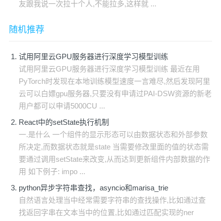
友跟我说一次拉十个人,不能拉多,这样就 ...
随机推荐
试用阿里云GPU服务器进行深度学习模型训练
试用阿里云GPU服务器进行深度学习模型训练 最近在用
PyTorch时发现在本地训练模型速度一言难尽,然后发现阿里
云可以白嫖gpu服务器,只要没有申请过PAI-DSW资源的新老
用户都可以申请5000CU ...
React中的setState执行机制
一.是什么 一个组件的显示形态可以由数据状态和外部参数
所决定,而数据状态就是state 当需要修改里面的值的状态需
要通过调用setState来改变,从而达到更新组件内部数据的作
用 如下例子: impo ...
python异步字符串查找，asyncio和marisa_trie
自然语言处理当中经常需要字符串的查找操作,比如通过查
找返回字串在文本当中的位置,比如通过匹配实现的ner