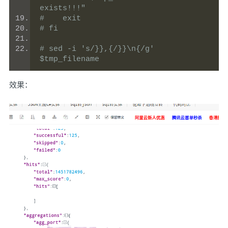
exists!!!"
#    exit
# fi
# sed -i 's/}},{/}}\n{/g' 
$tmp_filename
效果：