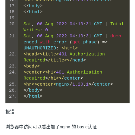
<hr><center>
nginx
/
1.20
.
1
</
center
>
</
body
>
</
html
>
Sat
,
06
Aug
2022
04
:
10
:
31
 GMT 
|
Total
Writes
:
0
Sat
,
06
Aug
2022
04
:
10
:
31
 GMT 
|
dump
ended 
with
 error 
(
get
 phase
)
=>
UNAUTHORIZED
:
<html>
<head><title>
401
Authorization
Required
<
/title></
head
>
<body>
<center><h1>
401
Authorization
Required
<
/h1></
center
>
<hr><center>
nginx
/
1.20
.
1
</
center
>
</
body
>
</
html
>
报错
浏览器中访问可以看出加了nginx 的 basic认证