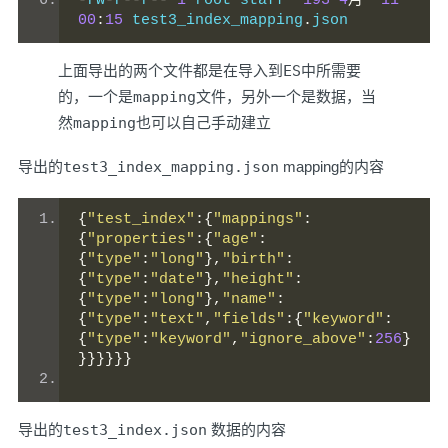
-
rw
-
r
--
r
--
1
 root staff  
193
4
月
11
00
:
15
 test3_index_mapping
.
json
上面导出的两个文件都是在导入到
ES
中所需要
的，一个是
mapping
文件，另外一个是
数据
，当
然
mapping
也可以自己手动建立
导出的
test3_index_mapping.json
mapping的内容
{
"test_index"
:{
"mappings"
:
{
"properties"
:{
"age"
:
{
"type"
:
"long"
},
"birth"
:
{
"type"
:
"date"
},
"height"
:
{
"type"
:
"long"
},
"name"
:
{
"type"
:
"text"
,
"fields"
:{
"keyword"
:
{
"type"
:
"keyword"
,
"ignore_above"
:
256
}
}}}}}}
导出的
test3_index.json
数据的内容