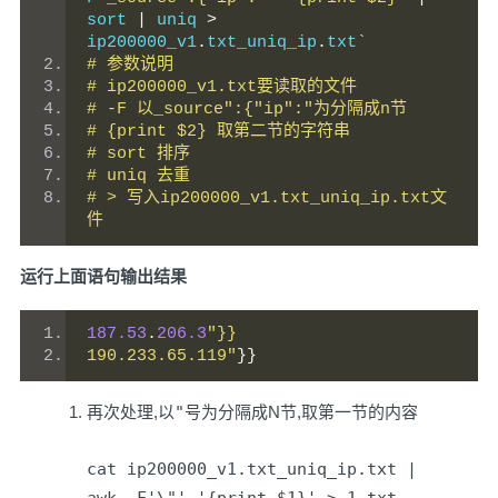
sort 
|
 uniq 
>
ip200000_v1
.
txt_uniq_ip
.
txt
`
# 参数说明
# ip200000_v1.txt要读取的文件
# -F 以_source":{"ip":"为分隔成n节
# {print $2} 取第二节的字符串
# sort 排序
# uniq 去重
# > 写入ip200000_v1.txt_uniq_ip.txt文
件
运行上面语句输出结果
187.53
.
206.3
"}}
190.233.65.119"
}}
再次处理,以
"
号为分隔成N节,取第一节的内容
cat ip200000_v1.txt_uniq_ip.txt |
awk -F'\"' '{print $1}' > 1.txt