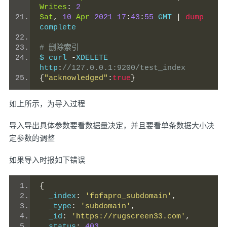
Writes
:
2
Sat
,
10
Apr
2021
17
:
43
:
55
 GMT 
|
dump
complete
# 删除索引
$ curl 
-
XDELETE 
http
:
//127.0.0.1:9200/test_index
{
"acknowledged"
:
true
}
如上所示，为导入过程
导入导出具体参数要看数据量决定，并且要看单条数据大小决
定参数的调整
如果导入时报如下错误
{
  _index
:
'fofapro_subdomain'
,
  _type
:
'subdomain'
,
  _id
:
'https://rugscreen33.com'
,
  status
:
403
,