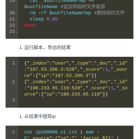
  cat  $outfileNameTmp 
>>
$outfileName 
#追加到临时文件尾部
  rm 
-
rf $outfileNameTmp 
#删除临时文件
  sleep 
0.05
done
运行脚本，导出的结果
{
"_index"
:
"user"
,
"_type"
:
"_doc"
,
"_id"
:
"187.53.206.3:520"
,
"_score"
:
1
,
"_sour
ce"
:{
"ip"
:
"187.53.206.3"
}}
{
"_index"
:
"user"
,
"_type"
:
"_doc"
,
"_id"
:
"190.233.65.119:520"
,
"_score"
:
1
,
"_so
urce"
:{
"ip"
:
"190.233.65.119"
}}
从结果中提取ip
cat ip200000_v1
.
txt 
|
 awk 
-
F
'_source":{"ip":"'
'{print $2}'
|