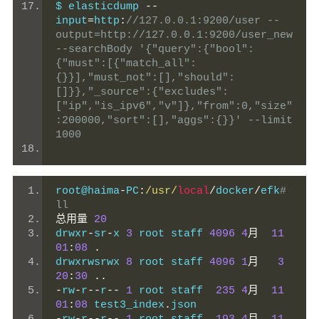
$ elasticdump 
--
input
=
http
:
//127.0.0.1:9200/user --
output=http://127.0.0.1:9200/user_new 
--searchBody '{"query":{"bool":
{"must":[{"match_all":
{}}],"must_not":[],"should":
[]}},"_source":{"excludes":
["ip","is_ipv6","v"]},"from":0,"size"
:200000,"sort":[],"aggs":{}}' --limit 
1000
root@haima
-
PC
:
/usr/
local
/
docker
/
efk
# 
ll
总用量
20
drwxr
-
sr
-
x 
3
 root staff 
4096
4
月
11
01
:
08
.
drwxrwsrwx 
8
 root staff 
4096
1
月
3
20
:
30
..
-
rw
-
r
--
r
--
1
 root staff  
235
4
月
11
01
:
08
 test3_index
.
json