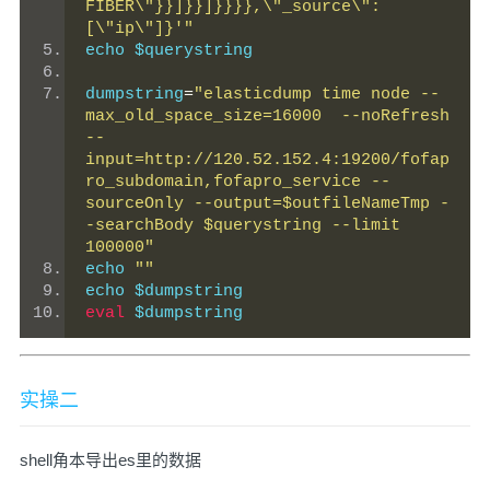
FIBER\"}}]}}]}}}},\"_source\":
[\"ip\"]}'"
echo $querystring
dumpstring
=
"elasticdump time node --
max_old_space_size=16000  --noRefresh 
--
input=http://120.52.152.4:19200/fofap
ro_subdomain,fofapro_service --
sourceOnly --output=$outfileNameTmp -
-searchBody $querystring --limit 
100000"
echo 
""
echo $dumpstring
eval
 $dumpstring
实操二
shell角本导出es里的数据