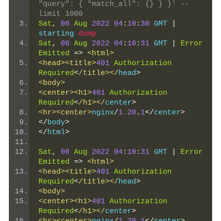
"query": { "match_all": {} } }' --
limit 1000
Sat
,
06
Aug
2022
04
:
10
:
30
 GMT 
|
starting 
dump
Sat
,
06
Aug
2022
04
:
10
:
31
 GMT 
|
Error
Emitted
=>
<html>
<head><title>
401
Authorization
Required
<
/title></
head
>
<body>
<center><h1>
401
Authorization
Required
<
/h1></
center
>
<hr><center>
nginx
/
1.20
.
1
</
center
>
</
body
>
</
html
>
Sat
,
06
Aug
2022
04
:
10
:
31
 GMT 
|
Error
Emitted
=>
<html>
<head><title>
401
Authorization
Required
<
/title></
head
>
<body>
<center><h1>
401
Authorization
Required
<
/h1></
center
>