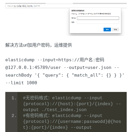
解决方法url加用户密码，运维提供
elasticdump --input=https://用户名:密码
@127.0.0.1:45789/user --output=user.json --
searchBody '{ "query": { "match_all": {} } }'
--limit 1000
#无密码格式：elasticdump --input 
{protocol}://{host}:{port}/{index} --
output ./test_index.json
#有密码格式：elasticdump --input 
{protocol}://{username:passwodd}@{hos
t}:{port}/{index} --output 