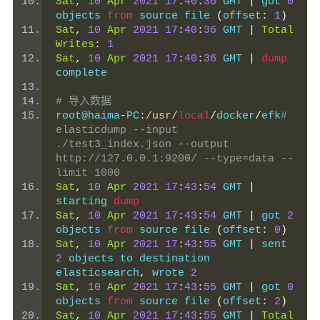
Sat
,
10
Apr
2021
17
:
40
:
36
 GMT 
|
 got 
0
objects 
from
 source file 
(
offset
:
1
)
Sat
,
10
Apr
2021
17
:
40
:
36
 GMT 
|
Total
Writes
:
1
Sat
,
10
Apr
2021
17
:
40
:
36
 GMT 
|
dump
complete
# 导入数据
root@haima
-
PC
:
/usr/
local
/
docker
/
efk
# 
elasticdump --input 
./test3_index.json --output 
http://127.0.0.1:9200/ --type=data --
limit 1000
Sat
,
10
Apr
2021
17
:
43
:
54
 GMT 
|
starting 
dump
Sat
,
10
Apr
2021
17
:
43
:
54
 GMT 
|
 got 
2
objects 
from
 source file 
(
offset
:
0
)
Sat
,
10
Apr
2021
17
:
43
:
55
 GMT 
|
 sent 
2
 objects to destination 
elasticsearch
,
 wrote 
2
Sat
,
10
Apr
2021
17
:
43
:
55
 GMT 
|
 got 
0
objects 
from
 source file 
(
offset
:
2
)
Sat
,
10
Apr
2021
17
:
43
:
55
 GMT 
|
Total