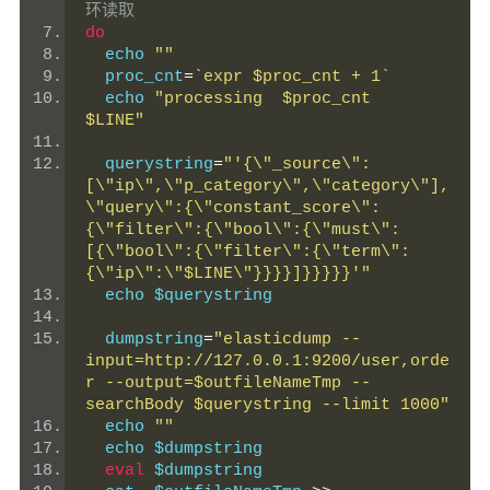
环读取
do
  echo 
""
  proc_cnt
=
`expr $proc_cnt + 1`
  echo 
"processing  $proc_cnt   
$LINE"
  querystring
=
"'{\"_source\":
[\"ip\",\"p_category\",\"category\"],
\"query\":{\"constant_score\":
{\"filter\":{\"bool\":{\"must\":
[{\"bool\":{\"filter\":{\"term\":
{\"ip\":\"$LINE\"}}}}]}}}}}'"
  echo $querystring
  dumpstring
=
"elasticdump --
input=http://127.0.0.1:9200/user,orde
r --output=$outfileNameTmp --
searchBody $querystring --limit 1000"
  echo 
""
  echo $dumpstring
eval
 $dumpstring