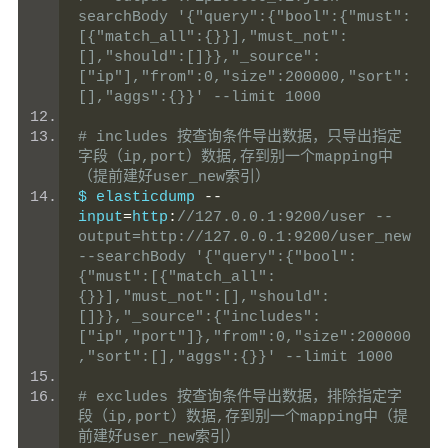
searchBody '{"query":{"bool":{"must":
[{"match_all":{}}],"must_not":
[],"should":[]}},"_source":
["ip"],"from":0,"size":200000,"sort":
[],"aggs":{}}' --limit 1000
# includes 按查询条件导出数据，只导出指定
字段（ip,port）数据,存到别一个mapping中
（提前建好user_new索引）
$ elasticdump 
--
input
=
http
:
//127.0.0.1:9200/user --
output=http://127.0.0.1:9200/user_new 
--searchBody '{"query":{"bool":
{"must":[{"match_all":
{}}],"must_not":[],"should":
[]}},"_source":{"includes":
["ip","port"]},"from":0,"size":200000
,"sort":[],"aggs":{}}' --limit 1000
# excludes 按查询条件导出数据，排除指定字
段（ip,port）数据,存到别一个mapping中（提
前建好user_new索引）