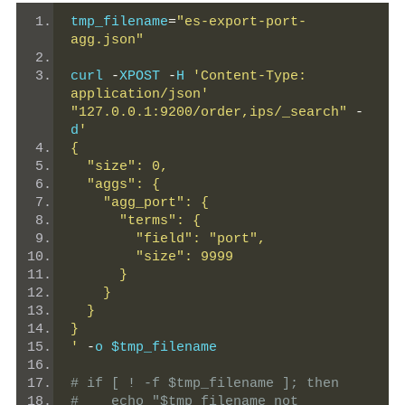
tmp_filename
=
"es-export-port-
agg.json"
curl 
-
XPOST 
-
H 
'Content-Type: 
application/json'
"127.0.0.1:9200/order,ips/_search"
-
d
'
{
  "size": 0,
  "aggs": {
    "agg_port": {
      "terms": {
        "field": "port",
        "size": 9999
      }
    }
  }
}
'
-
o $tmp_filename
# if [ ! -f $tmp_filename ]; then
#    echo "$tmp_filename not 