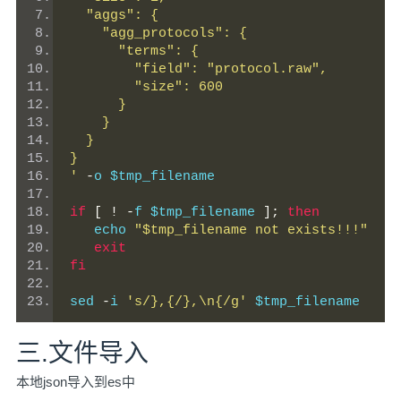
  "aggs": {
    "agg_protocols": {
      "terms": {
        "field": "protocol.raw",
        "size": 600
      }
    }
  }
}
'
-
o $tmp_filename
if
[
!
-
f $tmp_filename 
];
then
   echo 
"$tmp_filename not exists!!!"
exit
fi
sed 
-
i 
's/},{/},\n{/g'
 $tmp_filename
三.文件导入
本地json导入到es中