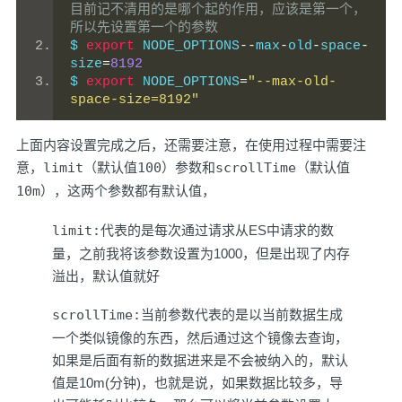
目前记不清用的是哪个起的作用，应该是第一个，
所以先设置第一个的参数
$ 
export
 NODE_OPTIONS
--
max
-
old
-
space
-
size
=
8192
$ 
export
 NODE_OPTIONS
=
"--max-old-
space-size=8192"
上面内容设置完成之后，还需要注意，在使用过程中需要注
意，
limit（默认值100）
参数和
scrollTime（默认值
10m）
，这两个参数都有默认值，
limit:
代表的是每次通过请求从ES中请求的数
量，之前我将该参数设置为1000，但是出现了内存
溢出，默认值就好
scrollTime:
当前参数代表的是以当前数据生成
一个类似镜像的东西，然后通过这个镜像去查询，
如果是后面有新的数据进来是不会被纳入的，默认
值是10m(分钟)，也就是说，如果数据比较多，导