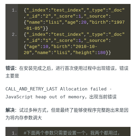
{
"_index"
:
"test_index"
,
"_type"
:
"_doc"
,
"_id"
:
"2"
,
"_score"
:
1
,
"_source"
:
{
"name"
:
"lisi"
,
"age"
:
20
,
"birth"
:
"1997
-01-05"
}}
{
"_index"
:
"test_index"
,
"_type"
:
"_doc"
,
"_id"
:
"1"
,
"_score"
:
1
,
"_source"
:
{
"age"
:
10
,
"birth"
:
"2010-10-
20"
,
"name"
:
"lisi"
,
"height"
:
180
}}
错误：
在安装完成之后，进行首次使用过程中出现错误，错误
主要是
CALL_AND_RETRY_LAST Allocation failed -
JavaScript heap out of memory
，出现当前错误
解决
：试过多种方式，但是最终了能够使程序完整跑出来是因
为将内存参数调大
#下面两个参数只需要设置一个，我两个都用过，