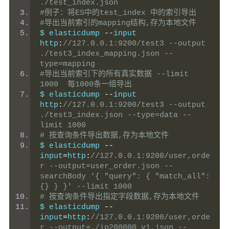
./test_index.json
#例子：将ES中的test_index 中的索引导出
#导出当前索引的mapping结构,存为本地文件
$ elasticdump 
--
input 
http
:
//127.0.0.1:9200/test3 --output 
./test3_index_mapping.json --
type=mapping
#导出当前索引下的所有真实数据 --limit 
1000  每1000条一组导出
$ elasticdump 
--
input 
http
:
//127.0.0.1:9200/test3 --output 
./test3_index.json --type=data --
limit 1000
# 按查询条件导出数据,存为本地文件
$ elasticdump 
--
input
=
http
:
//127.0.0.1:9200/user,orde
r --output=user_order.json --
searchBody '{ "query": { "match_all": 
{} } }' --limit 1000
# 按查询条件导出指定字段数据,存为本地文件
$ elasticdump 
--
input
=
http
:
//127.0.0.1:9200/user,orde
r --output=./ip200000_v1.json --