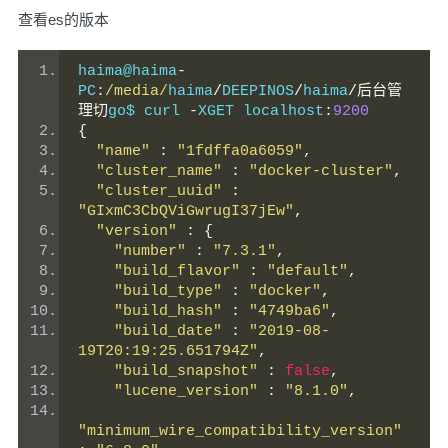
查看es的版本
haima@haima
-
PC
:
/media/
haima
/
DEEPINOS
/
haima
/后台管
理切
go$ curl 
-
XGET localhost
:
9200
{
"name"
:
"1fdffa0a6059"
,
"cluster_name"
:
"docker-cluster"
,
"cluster_uuid"
:
"GIxmC3CbQViGwrugI37jEw"
,
"version"
:
{
"number"
:
"7.3.1"
,
"build_flavor"
:
"default"
,
"build_type"
:
"docker"
,
"build_hash"
:
"4749ba6"
,
"build_date"
:
"2019-08-
19T20:19:25.651794Z"
,
"build_snapshot"
:
false
,
"lucene_version"
:
"8.1.0"
,
"minimum_wire_compatibility_version"