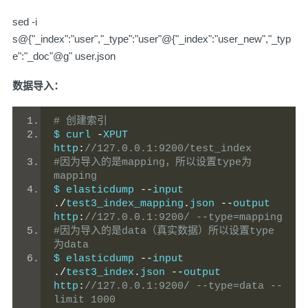
sed -i
s@{"_index":"user","_type":"user"@{"_index":"user_new","_typ
e":"_doc"@g" user.json
数据导入：
# 创建索引
$ curl 
-
XPUT 
http
:
//127.0.0.1:9200/test_index
#因为导入的是mapping，所以设置type为
mapping
$ elasticdump 
--
input 
./
test3_index_mapping
.
json 
--
output 
http
:
//127.0.0.1:9200/ --type=mapping
#因为导入的是data（真实数据）所以设置type
为data
$ elasticdump 
--
input 
./
test3_index
.
json 
--
output 
http
:
//127.0.0.1:9200/ --type=data --
limit 1000