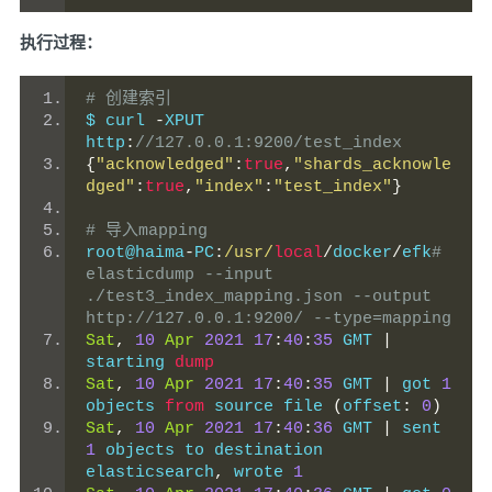
执行过程：
# 创建索引
$ curl 
-
XPUT 
http
:
//127.0.0.1:9200/test_index
{
"acknowledged"
:
true
,
"shards_acknowle
dged"
:
true
,
"index"
:
"test_index"
}
# 导入mapping
root@haima
-
PC
:
/usr/
local
/
docker
/
efk
# 
elasticdump --input 
./test3_index_mapping.json --output 
http://127.0.0.1:9200/ --type=mapping
Sat
,
10
Apr
2021
17
:
40
:
35
 GMT 
|
starting 
dump
Sat
,
10
Apr
2021
17
:
40
:
35
 GMT 
|
 got 
1
objects 
from
 source file 
(
offset
:
0
)
Sat
,
10
Apr
2021
17
:
40
:
36
 GMT 
|
 sent 
1
 objects to destination 
elasticsearch
,
 wrote 
1