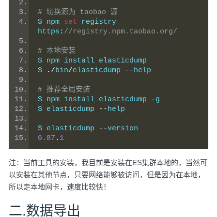
# 切换源为 taobao 源
$ npm 
set
 registry 
https
:
//registry.npm.taobao.org/
# 本地安装
$ npm install elasticdump
$ 
./
bin
/
elasticdump 
--
help
# 推荐全局安装
$ npm install elasticdump 
-
g
$ elasticdump 
--
help
$ elasticdump 
--
version
6.87
.
1
注：当前工具的安装，我目前是安装在ES集群本地的，当然可
以安装在其他节点，只要网络能够被访问，但是因为在本地，
所以走本地网卡，速度比较快！
二.数据导出