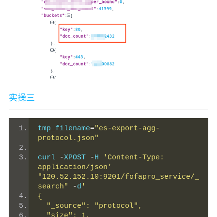
实操三
tmp_filename
=
"es-export-agg-
protocol.json"
curl 
-
XPOST 
-
H 
'Content-Type: 
application/json'
"120.52.152.10:9201/fofapro_service/_
search"
-
d
'
{
  "_source": "protocol",
  "size": 1,