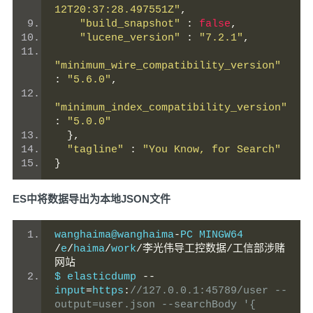
12T20:37:28.497551Z"
,
"build_snapshot"
:
false
,
"lucene_version"
:
"7.2.1"
,
"minimum_wire_compatibility_version"
:
"5.6.0"
,
"minimum_index_compatibility_version"
:
"5.0.0"
},
"tagline"
:
"You Know, for Search"
}
ES中将数据导出为本地JSON文件
wanghaima@wanghaima
-
PC MINGW64 
/
e
/
haima
/
work
/李光伟导工控数据/工信部涉赌
网站
$ elasticdump 
--
input
=
https
:
//127.0.0.1:45789/user --
output=user.json --searchBody '{ 