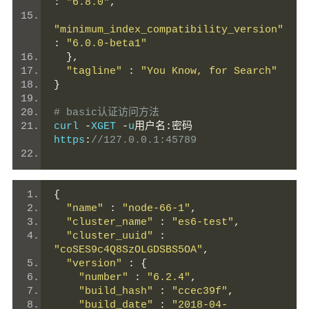
:
"6.8.0"
,
"minimum_index_compatibility_version"
:
"6.0.0-beta1"
},
"tagline"
:
"You Know, for Search"
}
# basic认证访问方法
curl 
-
XGET 
-
u
用户名:密码
https
:
//127.0.0.1:45789
{
"name"
:
"node-66-1"
,
"cluster_name"
:
"es6-test"
,
"cluster_uuid"
:
"coSES9c4Q8SzOLGDSBS5OA"
,
"version"
:
{
"number"
:
"6.2.4"
,
"build_hash"
:
"ccec39f"
,
"build_date"
:
"2018-04-