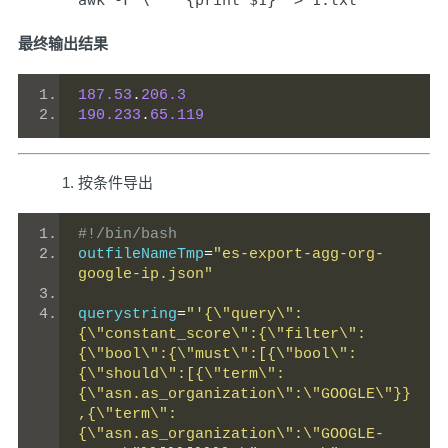
最终输出结果
187.53
.
206.3
190.233
.
65.119
按条件导出
#!/bin/bash
outfileNameTmp
=
"es-export-agg-org-
google-ip.json"
querystring
=
"'{\"query\":
{\"constant_score\":{\"filter\":
{\"bool\":{\"must\":[{\"bool\":
{\"should\":[{\"term\":
{\"asn.as_organization\":\"GOOGLE\"}}
,{\"term\":
{\"asn.as_organization\":\"GOOGLE-