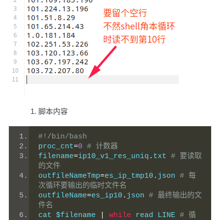
脚本内容
#!/bin/bash
proc_cnt
=
0
# 计数器
filename
=
ip10_v1_res_uniq
.
txt 
# 要读取
的文件
outfileNameTmp
=
es_ip_tmp10
.
json 
# 每
次循环要输出的临时文件名
outfileName
=
es_ip10
.
json 
# 最终输出的文
件名
cat $filename 
|
while
 read LINE 
# 循