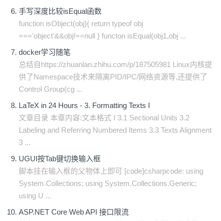
手写深度比较isEqual函数
function isObject(obj){ return typeof obj
==='object'&&obj!==null } functon isEqual(obj1,obj ...
docker学习随笔
总结自https://zhuanlan.zhihu.com/p/187505981 Linux内核提
供了Namespace技术来隔离PID/IPC/网络资源等,还提供了
Control Group(cg ...
LaTeX in 24 Hours - 3. Formatting Texts I
文章目录 本章内容:文本格式 I 3.1 Sectional Units 3.2
Labeling and Referring Numbered Items 3.3 Texts Alignment
3 ...
UGUI按Tab键切换输入框
脚本挂在输入框的父物体上即可 [code]csharpcode: using
System.Collections; using System.Collections.Generic;
using U ...
ASP.NET Core Web API 接口限流