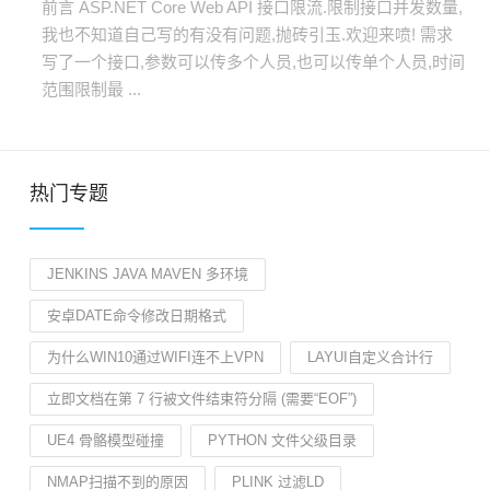
前言 ASP.NET Core Web API 接口限流.限制接口并发数量,
我也不知道自己写的有没有问题,抛砖引玉.欢迎来喷! 需求
写了一个接口,参数可以传多个人员,也可以传单个人员,时间
范围限制最 ...
热门专题
JENKINS JAVA MAVEN 多环境
安卓DATE命令修改日期格式
为什么WIN10通过WIFI连不上VPN
LAYUI自定义合计行
立即文档在第 7 行被文件结束符分隔 (需要“EOF”)
UE4 骨骼模型碰撞
PYTHON 文件父级目录
NMAP扫描不到的原因
PLINK 过滤LD