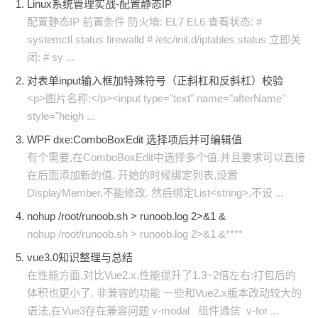
Linux系统管理实战-配置静态IP
配置静态IP 前置条件 防火墙: EL7 EL6 查看状态: #
systemctl status firewalld # /etc/init.d/iptables status 立即关
闭: # sy ...
对表单input输入框加特殊符号（正斜杠和反斜杠）校验
<p>图片名称:</p><input type="text" name="afterName"
style="heigh ...
WPF dxe:ComboBoxEdit 选择项后并可编辑值
有个需要,在ComboBoxEdit中选择多个值,并且要求可以直接
在后面添加新的值. 开始的时候绑定列表,设置
DisplayMember,不能修改. 然后绑定List<string>,不设 ...
nohup /root/runoob.sh > runoob.log 2>&1 &
nohup /root/runoob.sh > runoob.log 2>&1 &****
vue3.0知识整理与总结
在性能方面,对比Vue2.x,性能提升了1.3~2倍左右:打包后的
体积也更小了. 非兼容的功能 一些和Vue2.x版本改动较大的
语法,在Vue3存在兼容问题 v-modal 组件通信 v-for ...