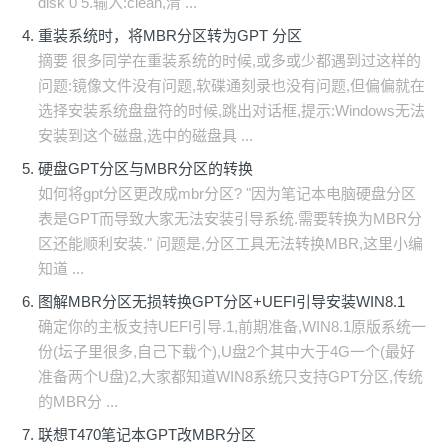
disk 0 5.输入:clean,清 ...
重装系统时，将MBR分区转为GPT 分区
摘要 很多同学在重装系统的时候,或多或少都遇到过这样的
问题:镜像文件没有问题,软碟通刻录也没有问题,但偏偏就在
选择安装系统盘盘符的时候,跳出对话框,提示:Windows无法
安装到这个磁盘,选中的磁盘具 ...
硬盘GPT分区与MBR分区的转换
如何将gpt分区更改成mbr分区? "因为笔记本电脑硬盘分区
表是GPT而导致大家无法安装引导系统.需要转换为MBR分
区还能顺利安装." 问题是,分区工具无法转换MBR,这里小编
知道 ...
图解MBR分区无损转换GPT分区+UEFI引导安装WIN8.1
确定你的主板支持UEFI引导.1,前期准备,WIN8.1原版系统一
份(坛子里很多,自己下载个),U盘2个其中大于4G一个(最好
准备两个U盘)2,大家都知道WIN8系统只支持GPT分区,传统
的MBR分 ...
联想T470笔记本GPT改MBR分区