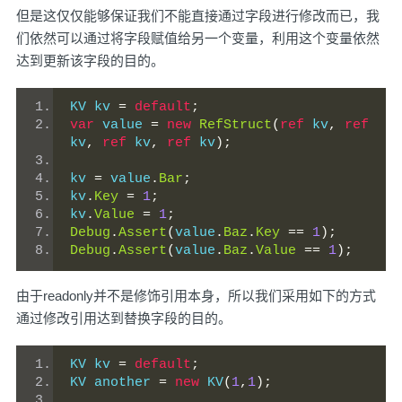
但是这仅仅能够保证我们不能直接通过字段进行修改而已，我
们依然可以通过将字段赋值给另一个变量，利用这个变量依然
达到更新该字段的目的。
KV kv 
=
default
;
var
 value 
=
new
RefStruct
(
ref
 kv
,
ref
kv
,
ref
 kv
,
ref
 kv
);
kv 
=
 value
.
Bar
;
kv
.
Key
=
1
;
kv
.
Value
=
1
;
Debug
.
Assert
(
value
.
Baz
.
Key
==
1
);
Debug
.
Assert
(
value
.
Baz
.
Value
==
1
);
由于readonly并不是修饰引用本身，所以我们采用如下的方式
通过修改引用达到替换字段的目的。
KV kv 
=
default
;
KV another 
=
new
 KV
(
1
,
1
);