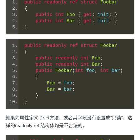
public
readonly
ref
struct
Foobar
{
public
int
Foo
{
get
;
 init
;
}
public
int
Bar
{
get
;
 init
;
}
}
public
readonly
ref
struct
Foobar
{
public
readonly
int
Foo
;
public
readonly
int
Bar
;
public
Foobar
(
int
 foo
,
int
 bar
)
{
Foo
=
 foo
;
Bar
=
 bar
;
}
}
如果为属性定义了set方法，或者其字段没有设置成“只读”，这
样的readonly ref 结构体均是不合法的。