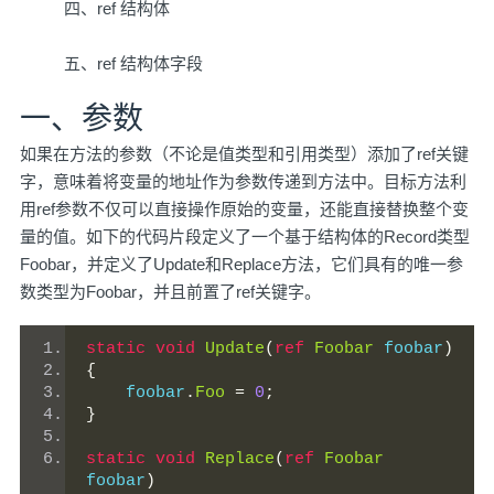
四、ref 结构体
五、ref 结构体字段
一、参数
如果在方法的参数（不论是值类型和引用类型）添加了ref关键
字，意味着将变量的地址作为参数传递到方法中。目标方法利
用ref参数不仅可以直接操作原始的变量，还能直接替换整个变
量的值。如下的代码片段定义了一个基于结构体的Record类型
Foobar，并定义了Update和Replace方法，它们具有的唯一参
数类型为Foobar，并且前置了ref关键字。
static
void
Update
(
ref
Foobar
 foobar
)
{
    foobar
.
Foo
=
0
;
}
static
void
Replace
(
ref
Foobar
foobar
)