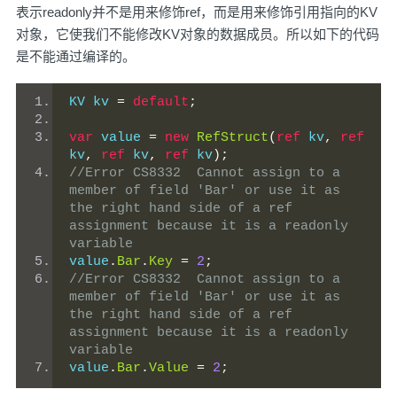
表示readonly并不是用来修饰ref，而是用来修饰引用指向的KV
对象，它使我们不能修改KV对象的数据成员。所以如下的代码
是不能通过编译的。
KV kv 
=
default
;
var
 value 
=
new
RefStruct
(
ref
 kv
,
ref
kv
,
ref
 kv
,
ref
 kv
);
//Error	CS8332	Cannot assign to a 
member of field 'Bar' or use it as 
the right hand side of a ref 
assignment because it is a readonly 
variable
value
.
Bar
.
Key
=
2
;
//Error	CS8332	Cannot assign to a 
member of field 'Bar' or use it as 
the right hand side of a ref 
assignment because it is a readonly 
variable
value
.
Bar
.
Value
=
2
;