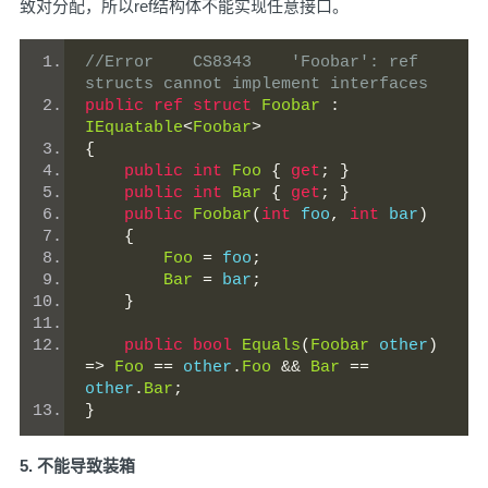
致对分配，所以ref结构体不能实现任意接口。
//Error    CS8343    'Foobar': ref 
structs cannot implement interfaces
public
ref
struct
Foobar
:
IEquatable
<
Foobar
>
{
public
int
Foo
{
get
;
}
public
int
Bar
{
get
;
}
public
Foobar
(
int
 foo
,
int
 bar
)
{
Foo
=
 foo
;
Bar
=
 bar
;
}
public
bool
Equals
(
Foobar
 other
)
=>
Foo
==
 other
.
Foo
&&
Bar
==
other
.
Bar
;
}
5. 不能导致装箱