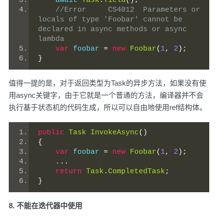
    await 
Task
.
Yield
();
//Error	CS4012	Parameters or 
locals of type 'Foobar' cannot be 
declared in async methods or async 
lambda
var
 foobar 
=
new
Foobar
(
1
,
2
);
}
值得一提的是，对于返回类型为Task的异步方法，如果没有使
用async关键字，由于它就是一个普通的方法，编译器并不会
执行基于状态机的代码生成，所以可以自由地使用ref结构体。
public
Task
InvokeAsync
()
{
var
 foobar 
=
new
Foobar
(
1
,
2
);
...
return
Task
.
CompletedTask
;
}
8. 不能在迭代器中使用