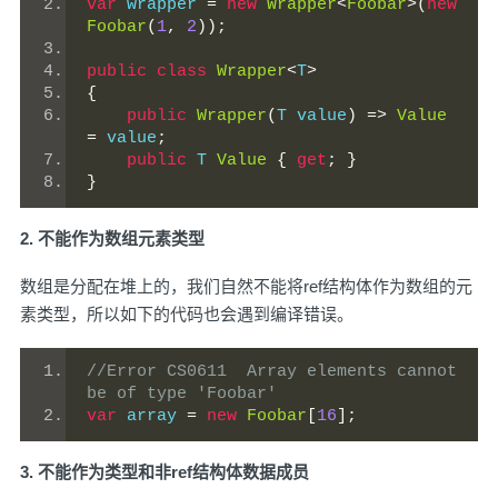
var
 wrapper 
=
new
Wrapper
<
Foobar
>(
new
Foobar
(
1
,
2
));
public
class
Wrapper
<
T
>
{
public
Wrapper
(
T value
)
=>
Value
=
 value
;
public
 T 
Value
{
get
;
}
}
2. 不能作为数组元素类型
数组是分配在堆上的，我们自然不能将ref结构体作为数组的元
素类型，所以如下的代码也会遇到编译错误。
//Error	CS0611	Array elements cannot 
be of type 'Foobar'
var
 array 
=
new
Foobar
[
16
];
3. 不能作为类型和非ref结构体数据成员