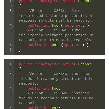
public
readonly
ref
struct
Foobar
{
//Error	CS8341	Auto-
implemented instance properties in 
readonly structs must be readonly.
public
int
Foo
{
get
;
set
;
}
//Error	CS8341	Auto-
implemented instance properties in 
readonly structs must be readonly.
public
int
Bar
{
get
;
set
;
}
}
public
readonly
ref
struct
Foobar
{
//Error	CS8340	Instance 
fields of readonly structs must be 
readonly.
public
int
Foo
;
//Error	CS8340	Instance 
fields of readonly structs must be 
readonly.
public
int
Bar
;