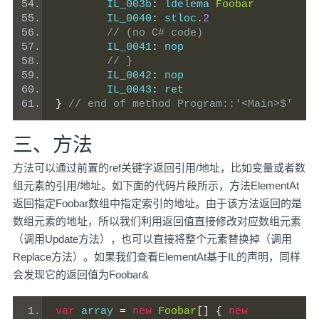
	IL_003b
:
 ldelema 
Foobar
	IL_0040
:
 stloc
.
2
// (no C# code)
	IL_0041
:
 nop
// }
	IL_0042
:
 nop
	IL_0043
:
 ret
}
// end of method Program::'<Main>$'
三、方法
方法可以通过前置的ref关键字返回引用/地址，比如变量或者数
组元素的引用/地址。如下面的代码片段所示，方法ElementAt
返回指定Foobar数组中指定索引的地址。由于该方法返回的是
数组元素的地址，所以我们利用返回值直接修改对应数组元素
（调用Update方法），也可以直接将整个元素替换掉（调用
Replace方法）。如果我们查看ElementAt基于IL的声明，同样
会发现它的返回值为Foobar&
var
 array 
=
new
Foobar
[]
{
new