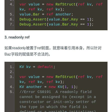
var
 value 
=
new
RefStruct
(
ref
 kv
,
ref
kv
,
ref
 kv
,
ref
 kv
);
value
.
Bar
=
ref
 another
;
Debug
.
Assert
(
value
.
Bar
.
Key
==
1
);
Debug
.
Assert
(
value
.
Bar
.
Key
==
1
);
3. readonly ref
如果readonly被置于ref前面，就意味着引用本身，所以针对
Baz字段的赋值是不合法的。
KV kv 
=
default
;
var
 value 
=
new
RefStruct
(
ref
 kv
,
ref
kv
,
ref
 kv
,
ref
 kv
);
KV another 
=
new
 KV
(
1
,
1
);
//Error	CS0191	A readonly field 
cannot be assigned to (except in a 
constructor or init-only setter of 
the type in which the field is 