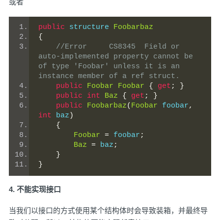
或者
public
 structure 
Foobarbaz
{
//Error	CS8345	Field or 
auto-implemented property cannot be 
of type 'Foobar' unless it is an 
instance member of a ref struct.
public
Foobar
Foobar
{
get
;
}
public
int
Baz
{
get
;
}
public
Foobarbaz
(
Foobar
 foobar
,
int
 baz
)
{
Foobar
=
 foobar
;
Baz
=
 baz
;
}
}
4. 不能实现接口
当我们以接口的方式使用某个结构体时会导致装箱，并最终导