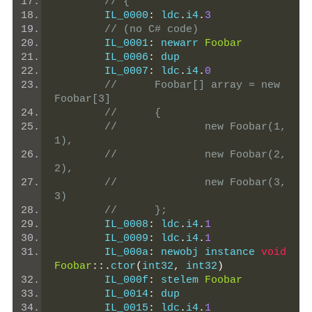
// {
	IL_0000
:
 ldc
.
i4
.
3
// (no C# code)
	IL_0001
:
 newarr 
Foobar
	IL_0006
:
 dup
	IL_0007
:
 ldc
.
i4
.
0
// 	Foobar[] array = new 
Foobar[3]
// 	{
// 		new Foobar(1, 
1),
// 		new Foobar(2, 
2),
// 		new Foobar(3, 
3)
// 	};
	IL_0008
:
 ldc
.
i4
.
1
	IL_0009
:
 ldc
.
i4
.
1
	IL_000a
:
 newobj instance 
void
Foobar
::.
ctor
(
int32
,
 int32
)
	IL_000f
:
 stelem 
Foobar
	IL_0014
:
 dup
	IL_0015
:
 ldc
.
i4
.
1