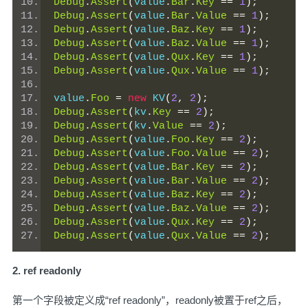
Debug
.
Assert
(
value
.
Bar
.
Key
==
1
);
Debug
.
Assert
(
value
.
Bar
.
Value
==
1
);
Debug
.
Assert
(
value
.
Baz
.
Key
==
1
);
Debug
.
Assert
(
value
.
Baz
.
Value
==
1
);
Debug
.
Assert
(
value
.
Qux
.
Key
==
1
);
Debug
.
Assert
(
value
.
Qux
.
Value
==
1
);
value
.
Foo
=
new
 KV
(
2
,
2
);
Debug
.
Assert
(
kv
.
Key
==
2
);
Debug
.
Assert
(
kv
.
Value
==
2
);
Debug
.
Assert
(
value
.
Foo
.
Key
==
2
);
Debug
.
Assert
(
value
.
Foo
.
Value
==
2
);
Debug
.
Assert
(
value
.
Bar
.
Key
==
2
);
Debug
.
Assert
(
value
.
Bar
.
Value
==
2
);
Debug
.
Assert
(
value
.
Baz
.
Key
==
2
);
Debug
.
Assert
(
value
.
Baz
.
Value
==
2
);
Debug
.
Assert
(
value
.
Qux
.
Key
==
2
);
Debug
.
Assert
(
value
.
Qux
.
Value
==
2
);
2. ref readonly
第一个字段被定义成“ref readonly”，readonly被置于ref之后，