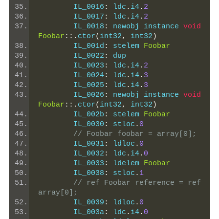
	IL_0016
:
 ldc
.
i4
.
2
	IL_0017
:
 ldc
.
i4
.
2
	IL_0018
:
 newobj instance 
void
Foobar
::.
ctor
(
int32
,
 int32
)
	IL_001d
:
 stelem 
Foobar
	IL_0022
:
 dup
	IL_0023
:
 ldc
.
i4
.
2
	IL_0024
:
 ldc
.
i4
.
3
	IL_0025
:
 ldc
.
i4
.
3
	IL_0026
:
 newobj instance 
void
Foobar
::.
ctor
(
int32
,
 int32
)
	IL_002b
:
 stelem 
Foobar
	IL_0030
:
 stloc
.
0
// Foobar foobar = array[0];
	IL_0031
:
 ldloc
.
0
	IL_0032
:
 ldc
.
i4
.
0
	IL_0033
:
 ldelem 
Foobar
	IL_0038
:
 stloc
.
1
// ref Foobar reference = ref 
array[0];
	IL_0039
:
 ldloc
.
0
	IL_003a
:
 ldc
.
i4
.
0