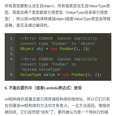
所有类型都默认派生自object，所有值类型派生自ValueType类
型，但是这两个类型都是引用类型（ValueType自身是引用类
型），所以将ref结构体转换成object或者ValueType类型会导致
装箱，是无法通过编译的。
//Error	CS0029	Cannot implicitly 
convert type 'Foobar' to 'object'
Object
 obj 
=
new
Foobar
(
1
,
2
);
//Error	CS0029	Cannot implicitly 
convert type 'Foobar' to 
'System.ValueType'
ValueType
 value 
=
new
Foobar
(
1
,
2
);
6. 不能在委托中（或者Lambda表达式）使用
ref结构体的变量总是引用存储结构体的栈地址，所以它们只有
在创建该ref结构体的方法中才有意义。一旦方法返回，堆栈帧
被回收，它们自然就“消失”了。委托被认为是一个待执行的操