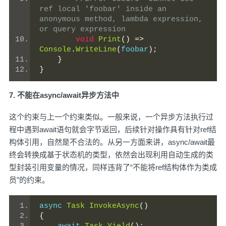
ref local 'foobar' inside an 
anonymous method, lambda expression, 
or query expression
void
Print
()
=>
Console
.
WriteLine
(
foobar
);
}
}
7. 不能在async/await异步方法中
这个约束与上一个约束类似。一般来说，一个异步方法执行过
程中遇到await语句就会字节返回，后续针对操作具有针对ref结
构体引用，自然是不合法的。从另一方面来讲，async/await最
终会转换成基于状态机的类型，依然会出现利用自动生成的类
型封装引用变量的情况，同样违背了“不能将ref结构体作为类成
员”的约束。
async 
Task
InvokeAsync
()
{