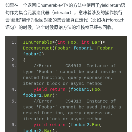
如果在一个返回IEnumerable<T>的方法中使用了yield return语
句作为集合元素迭代器（interator），意味着涉及的操作执行
会“延迟”到作为返回对象的集合被真正迭代（比如执行foreach
语句）的时候，这个时候原始方法的堆栈帧已经被回收。
IEnumerable
<(
int
Foo
,
int
Bar
)>
Deconstruct
(
Foobar
 foobar1
,
Foobar
foobar2
)
{
//Error	CS4013	Instance of 
type 'Foobar' cannot be used inside a 
nested function, query expression, 
iterator block or async method
yield
return
(
foobar1
.
Foo
,
foobar1
.
Bar
);
//Error	CS4013	Instance of 
type 'Foobar' cannot be used inside a 
nested function, query expression, 
iterator block or async method
yield
return
(
foobar2
.
Foo
,
foobar2
.
Bar
);