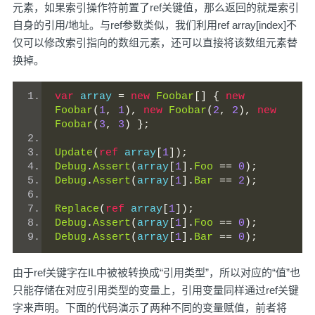
元素，如果索引操作符前置了ref关键值，那么返回的就是索引
自身的引用/地址。与ref参数类似，我们利用ref array[index]不
仅可以修改索引指向的数组元素，还可以直接将该数组元素替
换掉。
var
 array 
=
new
Foobar
[]
{
new
Foobar
(
1
,
1
),
new
Foobar
(
2
,
2
),
new
Foobar
(
3
,
3
)
};
Update
(
ref
 array
[
1
]);
Debug
.
Assert
(
array
[
1
].
Foo
==
0
);
Debug
.
Assert
(
array
[
1
].
Bar
==
2
);
Replace
(
ref
 array
[
1
]);
Debug
.
Assert
(
array
[
1
].
Foo
==
0
);
Debug
.
Assert
(
array
[
1
].
Bar
==
0
);
由于ref关键字在IL中被被转换成“引用类型”，所以对应的“值”也
只能存储在对应引用类型的变量上，引用变量同样通过ref关键
字来声明。下面的代码演示了两种不同的变量赋值，前者将