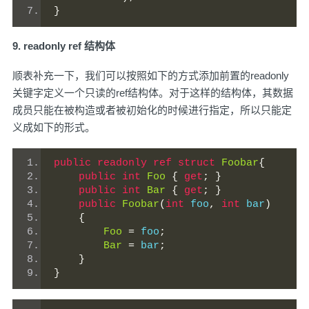
}
9. readonly ref 结构体
顺表补充一下，我们可以按照如下的方式添加前置的readonly
关键字定义一个只读的ref结构体。对于这样的结构体，其数据
成员只能在被构造或者被初始化的时候进行指定，所以只能定
义成如下的形式。
public
readonly
ref
struct
Foobar
{
public
int
Foo
{
get
;
}
public
int
Bar
{
get
;
}
public
Foobar
(
int
 foo
,
int
 bar
)
{
Foo
=
 foo
;
Bar
=
 bar
;
}
}