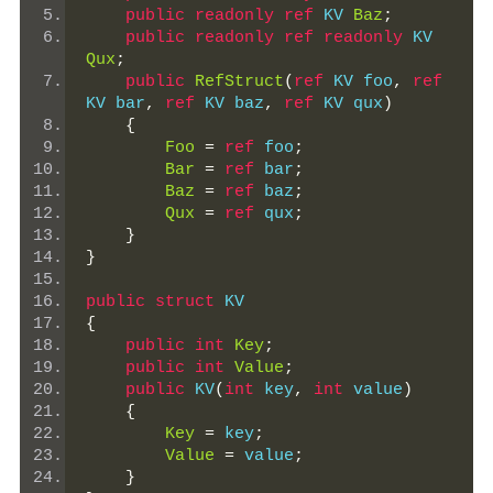
public
readonly
ref
 KV 
Baz
;
public
readonly
ref
readonly
 KV 
Qux
;
public
RefStruct
(
ref
 KV foo
,
ref
KV bar
,
ref
 KV baz
,
ref
 KV qux
)
{
Foo
=
ref
 foo
;
Bar
=
ref
 bar
;
Baz
=
ref
 baz
;
Qux
=
ref
 qux
;
}
}
public
struct
 KV
{
public
int
Key
;
public
int
Value
;
public
 KV
(
int
 key
,
int
 value
)
{
Key
=
 key
;
Value
=
 value
;
}