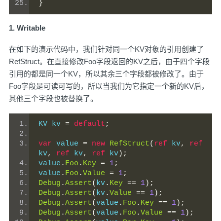
}
1. Writable
在如下的演示代码中，我们针对同一个KV对象的引用创建了
RefStruct。在直接修改Foo字段返回的KV之后，由于四个字段
引用的都是同一个KV，所以其余三个字段都被修改了。由于
Foo字段是可读可写的，所以当我们为它指定一个新的KV后，
其他三个字段也被替换了。
KV kv 
=
default
;
var
 value 
=
new
RefStruct
(
ref
 kv
,
ref
kv
,
ref
 kv
,
ref
 kv
);
value
.
Foo
.
Key
=
1
;
value
.
Foo
.
Value
=
1
;
Debug
.
Assert
(
kv
.
Key
==
1
);
Debug
.
Assert
(
kv
.
Value
==
1
);
Debug
.
Assert
(
value
.
Foo
.
Key
==
1
);
Debug
.
Assert
(
value
.
Foo
.
Value
==
1
);