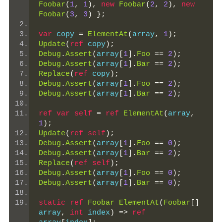
Foobar
(
1
,
1
),
new
Foobar
(
2
,
2
),
new
Foobar
(
3
,
3
)
};
var
 copy 
=
ElementAt
(
array
,
1
);
Update
(
ref
 copy
);
Debug
.
Assert
(
array
[
1
].
Foo
==
2
);
Debug
.
Assert
(
array
[
1
].
Bar
==
2
);
Replace
(
ref
 copy
);
Debug
.
Assert
(
array
[
1
].
Foo
==
2
);
Debug
.
Assert
(
array
[
1
].
Bar
==
2
);
ref
var
self
=
ref
ElementAt
(
array
,
1
);
Update
(
ref
self
);
Debug
.
Assert
(
array
[
1
].
Foo
==
0
);
Debug
.
Assert
(
array
[
1
].
Bar
==
2
);
Replace
(
ref
self
);
Debug
.
Assert
(
array
[
1
].
Foo
==
0
);
Debug
.
Assert
(
array
[
1
].
Bar
==
0
);
static
ref
Foobar
ElementAt
(
Foobar
[]
array
,
int
 index
)
=>
ref