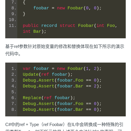
{
    foobar 
=
new
Foobar
(
0
,
0
);
}
public
 record 
struct
Foobar
(
int
Foo
,
int
Bar
);
基于ref参数针对原始变量的修改和替换体现在如下所示的演示
代码中。
var
 foobar 
=
new
Foobar
(
1
,
2
);
Update
(
ref
 foobar
);
Debug
.
Assert
(
foobar
.
Foo
==
0
);
Debug
.
Assert
(
foobar
.
Bar
==
2
);
Replace
(
ref
 foobar
);
Debug
.
Assert
(
foobar
.
Foo
==
0
);
Debug
.
Assert
(
foobar
.
Bar
==
0
);
C#中的ref + Type（ref Foobar）在IL中会转换成一种特殊的引