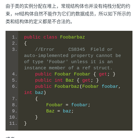
由于类的实例分配在堆上，常规结构体也并没有纯栈分配的约
束，ref结构体自然不能作为它们的数据成员，所以如下所示的
类和结构体的定义都是不合法的。
public
class
Foobarbaz
{
//Error	CS8345	Field or 
auto-implemented property cannot be 
of type 'Foobar' unless it is an 
instance member of a ref struct.
public
Foobar
Foobar
{
get
;
}
public
int
Baz
{
get
;
}
public
Foobarbaz
(
Foobar
 foobar
,
int
 baz
)
{
Foobar
=
 foobar
;
Baz
=
 baz
;
}
}