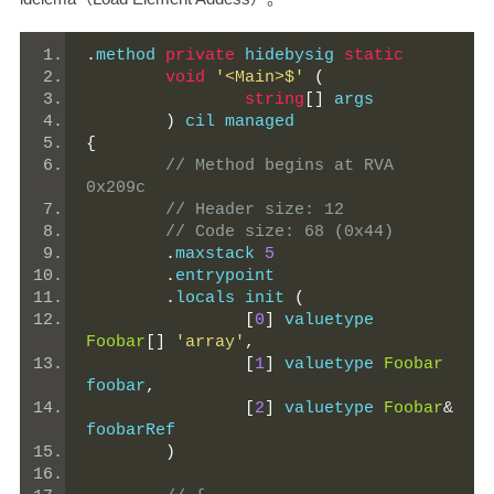
.
method 
private
 hidebysig 
static
void
'<Main>$'
(
string
[]
 args
)
 cil managed
{
// Method begins at RVA 
0x209c
// Header size: 12
// Code size: 68 (0x44)
.
maxstack 
5
.
entrypoint
.
locals init 
(
[
0
]
 valuetype 
Foobar
[]
'array'
,
[
1
]
 valuetype 
Foobar
foobar
,
[
2
]
 valuetype 
Foobar
&
foobarRef
)