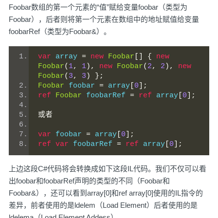
Foobar数组的第一个元素的“值”赋给变量foobar（类型为
Foobar），后者则将第一个元素在数组中的地址赋值给变量
foobarRef（类型为Foobar&）。
var
 array 
=
new
Foobar
[]
{
new
Foobar
(
1
,
1
),
new
Foobar
(
2
,
2
),
new
Foobar
(
3
,
3
)
};
Foobar
 foobar 
=
 array
[
0
];
ref
Foobar
 foobarRef 
=
ref
 array
[
0
];
或者
var
 foobar 
=
 array
[
0
];
ref
var
 foobarRef 
=
ref
 array
[
0
];
上边这段C#代码将会转换成如下这段IL代码。我们不仅可以看
出foobar和foobarRef声明的类型的不同（Foobar和
Foobar&），还可以看到array[0]和ref array[0]使用的IL指令的
差异，前者使用的是ldelem（Load Element）后者使用的是
ldelema（Load Element Addess）。