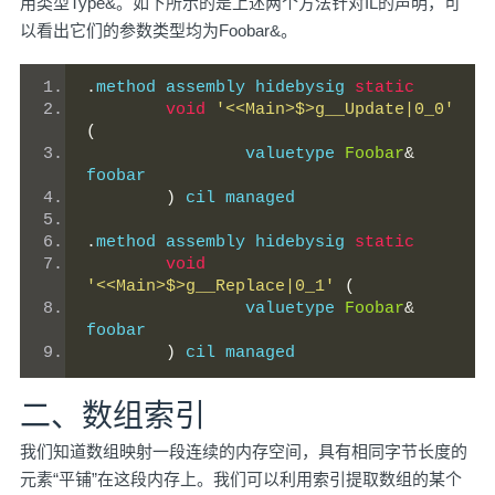
用类型Type&。如下所示的是上述两个方法针对IL的声明，可
以看出它们的参数类型均为Foobar&。
.
method assembly hidebysig 
static
void
'<<Main>$>g__Update|0_0'
(
		valuetype 
Foobar
&
foobar
)
 cil managed
.
method assembly hidebysig 
static
void
'<<Main>$>g__Replace|0_1'
(
		valuetype 
Foobar
&
foobar
)
 cil managed
二、数组索引
我们知道数组映射一段连续的内存空间，具有相同字节长度的
元素“平铺”在这段内存上。我们可以利用索引提取数组的某个