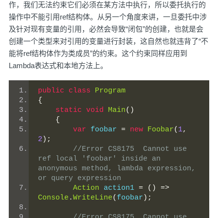
作，我们无法约束它们必须在某方法中执行，所以委托执行的
操作中不能引用ref结构体。从另一个角度来讲，一旦委托中涉
及针对现有变量的引用，必然会导致“闭包”的创建，也就是会
创建一个类型来对引用的变量进行封装，这自然也就违背了“不
能将ref结构体作为类成员”的约束。这个约束同样应用到
Lambda表达式和本地方法上。
public
class
Program
{
static
void
Main
()
{
var
 foobar 
=
new
Foobar
(
1
,
2
);
//Error CS8175  Cannot use 
ref local 'foobar' inside an 
anonymous method, lambda expression, 
or query expression
Action
 action1 
=
()
=>
Console
.
WriteLine
(
foobar
);
//Error CS8175  Cannot use 