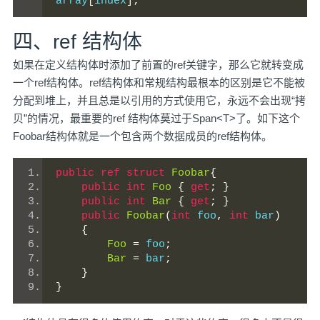
array
[
index
];
四、ref 结构体
如果在定义结构体时添加了前置的ref关键字，那么它就转变成
一个ref结构体。ref结构体和常规结构最根本的区别是它不能被
分配到堆上，并且总是以引用的方式使用它，永远不会出现“拷
贝”的情况，最重要的ref 结构体莫过于Span<T>了。如下这个
Foobar结构体就是一个包含两个数据成员的ref结构体。
public
ref
struct
Foobar
{
public
int
Foo
{
get
;
}
public
int
Bar
{
get
;
}
public
Foobar
(
int
 foo
,
int
 bar
)
{
Foo
=
 foo
;
Bar
=
 bar
;
}
}