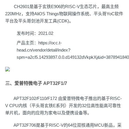
CH2601是基于玄铁E906的RISC-V生态芯片，最高主频
220MHz，支持AliOS Things物联网操作系统、平头哥YoC软件
平台及平头哥剑池开发工具(CDK)。
发布时间：2021.02
产品主页：
https://occ.t-
head.cn/vendor/detail/index?
spm=a2cl5.14293897.0.0.d149132dVkpkXj&id=38789418
三、爱普特微电子 APT32F1/7
APT32F102/F110/F172 由爱普特微电子推出的基于RISC-
V CPU内核（平头哥玄铁E系列）开发的32位高性能高可靠性
单片机，面向的应用为家电以及便携设备等。
APT32F706是基于RISC-V的64位双核通用MCU新品，采