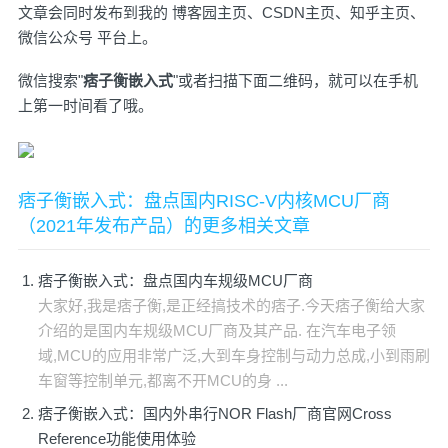
文章会同时发布到我的
博客园主页
、
CSDN主页
、
知乎主页
、
微信公众号
平台上。
微信搜索"
痞子衡嵌入式
"或者扫描下面二维码，就可以在手机
上第一时间看了哦。
痞子衡嵌入式：盘点国内RISC-V内核MCU厂商
（2021年发布产品）的更多相关文章
痞子衡嵌入式：盘点国内车规级MCU厂商
大家好,我是痞子衡,是正经搞技术的痞子.今天痞子衡给大家
介绍的是国内车规级MCU厂商及其产品. 在汽车电子领
域,MCU的应用非常广泛,大到车身控制与动力总成,小到雨刷
车窗等控制单元,都离不开MCU的身 ...
痞子衡嵌入式：国内外串行NOR Flash厂商官网Cross
Reference功能使用体验