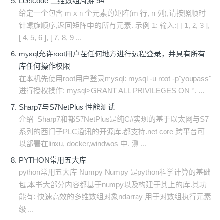
Leetcode 二维数组周游 54
给定一个包含 m x n 个元素的矩阵(m 行, n 列),请按照顺时
针螺旋顺序,返回矩阵中的所有元素. 示例 1: 输入:[ [ 1, 2, 3 ],
[ 4, 5, 6 ], [ 7, 8, 9 ...
mysql允许root用户在任何地方进行远程登录，并具有所有
库任何操作权限
在本机先使用root用户登录mysql: mysql -u root -p"youpass"
进行授权操作: mysql>GRANT ALL PRIVILEGES ON *. ...
Sharp7与S7NetPlus 性能测试
介绍 ​ Sharp7和都S7NetPlus是纯C#实现的基于以太网与S7
系列的西门子PLC通讯的开源库.都支持.net core 跨平台可
以部署在linxu, docker,windwos 中. 测 ...
PYTHON常用五大库
python常用五大库 Numpy Numpy 是python科学计算的基础
包,本书大部分内容都基于numpy以及构建于其上的库.其功
能有: 快速高效的多维数组对象ndarray 用于对数组执行元素
级 ...