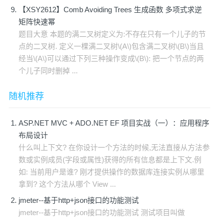
【XSY2612】Comb Avoiding Trees 生成函数 多项式求逆
矩阵快速幂
题目大意 本题的满二叉树定义为:不存在只有一个儿子的节
点的二叉树. 定义一棵满二叉树\(A\)包含满二叉树\(B\)当且
经当\(A\)可以通过下列三种操作变成\(B\): 把一个节点的两
个儿子同时删掉 ...
随机推荐
ASP.NET MVC + ADO.NET EF 项目实战（一）：应用程序
布局设计
什么叫上下文? 在你设计一个方法的时候,无法直接从方法参
数或实例成员(字段或属性)获得的所有信息都是上下文.例
如: 当前用户是谁? 刚才提供操作的数据库连接实例从哪里
拿到? 这个方法从哪个 View ...
jmeter--基于http+json接口的功能测试
jmeter--基于http+json接口的功能测试 测试项目叫做