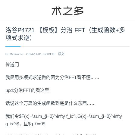
洛谷P4721 【模板】分治 FFT（生成函数+多
项式求逆）
bztMinamoto
2024-11-01 02:03:48
原文
传送门
我是用多项式求逆做的因为分治FFT看不懂……
upd:分治FFT的看
这里
话说这个万恶的生成函数到底是什么东西……
我们令$F(x)=\sum_{i=0}^\infty f_ix^i,G(x)=\sum_{i=0}^\infty
g_ix^i$，且$g_0=0$