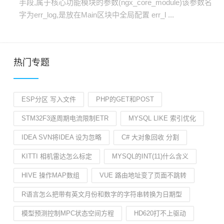
手段,属于核心功能模块的参数(ngx_core_module)该参数名
字为err_log,是放在Main区块中全局配置 err_l ...
热门专题
ESP分区 写入文件
PHP的GET和POST
STM32F3逐周期电流限制ETR
MYSQL LIKE 索引优化
IDEA SVN将IDEA 设为忽略
C# 大对象回收 分割
KITTI 相机雷达怎么标定
MYSQL的INT(11)什么含义
HIVE 操作MAP数组
VUE 路由地址变了页面不跳转
R语言怎么把带有英文月份和数字的字符串转换为日期型
模型预测控制MPC状态空间方程
HD620打不上驱动