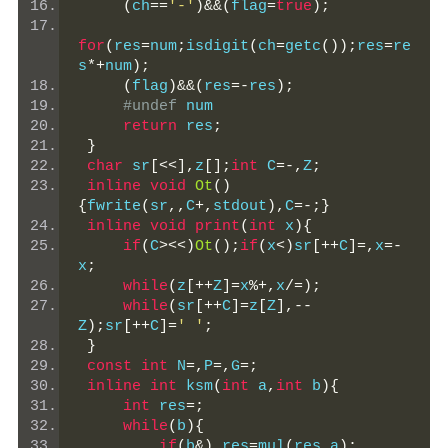
(
ch
==
'-'
)&&(
flag
=
true
);
for
(
res
=
num
;
isdigit
(
ch
=
getc
());
res
=
re
s
*+
num
);
(
flag
)&&(
res
=-
res
);
#undef
 num
return
 res
;
}
char
 sr
[<<],
z
[];
int
 C
=-,
Z
;
inline
void
Ot
()
{
fwrite
(
sr
,,
C
+,
stdout
),
C
=-;}
inline
void
print
(
int
 x
){
if
(
C
><<)
Ot
();
if
(
x
<)
sr
[++
C
]=,
x
=-
x
;
while
(
z
[++
Z
]=
x
%+,
x
/=);
while
(
sr
[++
C
]=
z
[
Z
],--
Z
);
sr
[++
C
]=
' '
;
}
const
int
 N
=,
P
=,
G
=;
inline
int
 ksm
(
int
 a
,
int
 b
){
int
 res
=;
while
(
b
){
if
(
b
&)
 res
=
mul
(
res
,
a
);