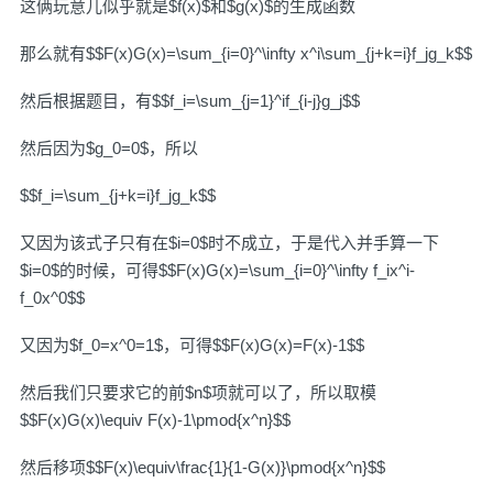
这俩玩意儿似乎就是$f(x)$和$g(x)$的生成函数
那么就有$$F(x)G(x)=\sum_{i=0}^\infty x^i\sum_{j+k=i}f_jg_k$$
然后根据题目，有$$f_i=\sum_{j=1}^if_{i-j}g_j$$
然后因为$g_0=0$，所以
$$f_i=\sum_{j+k=i}f_jg_k$$
又因为该式子只有在$i=0$时不成立，于是代入并手算一下
$i=0$的时候，可得$$F(x)G(x)=\sum_{i=0}^\infty f_ix^i-
f_0x^0$$
又因为$f_0=x^0=1$，可得$$F(x)G(x)=F(x)-1$$
然后我们只要求它的前$n$项就可以了，所以取模
$$F(x)G(x)\equiv F(x)-1\pmod{x^n}$$
然后移项$$F(x)\equiv\frac{1}{1-G(x)}\pmod{x^n}$$