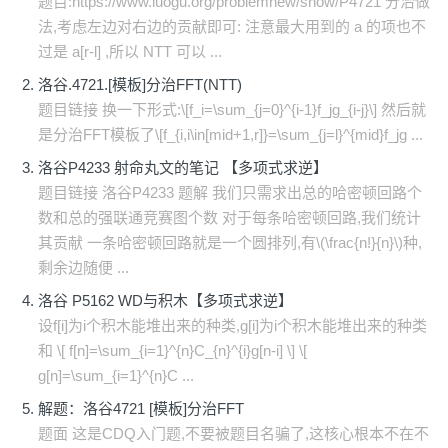
题目:https://www.luogu.org/problemnew/show/P4721 分治做
法,考虑左边对右边的贡献即可: 注意最大用到的 a 的项也不
过是 a[r-l] ,所以 NTT 可以 ...
洛谷.4721.[模板]分治FFT(NTT)
题目链接 换一下形式:\[f_i=\sum_{j=0}^{i-1}f_jg_{i-j}\] 然后就
是分治FFT模板了\[f_{i,i\in[mid+1,r]}=\sum_{j=l}^{mid}f_jg ...
洛谷P4233 射命丸文的笔记 【多项式求逆】
题目链接 洛谷P4233 题解 我们只需求出总的哈密顿回路个
数和总的强联通竞赛图个数 对于每条哈密顿回路,我们统计
其贡献 一条哈密顿回路就是一个圆排列,有\(\frac{n!}{n}\)种,
剩余边随便 ...
洛谷 P5162 WD与积木【多项式求逆】
设f[i]为i个积木能堆出来的种类,g[i]为i个积木能堆出来的种类
和 \[ f[n]=\sum_{i=1}^{n}C_{n}^{i}g[n-i] \] \[
g[n]=\sum_{i=1}^{n}C ...
解题：洛谷4721 [模板]分治FFT
题面 这是CDQ入门题,不要被题目名骗了,这核心根本不在不