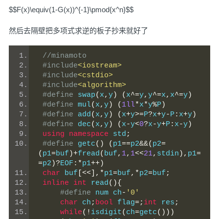
$$F(x)\equiv(1-G(x))^{-1}\pmod{x^n}$$
然后去隔壁把多项式求逆的板子抄来就好了
//minamoto
#include
<iostream>
#include
<cstdio>
#include
<algorithm>
#define
 swap
(
x
,
y
)
(
x
^=
y
,
y
^=
x
,
x
^=
y
)
#define
 mul
(
x
,
y
)
(
1ll
*
x
*
y
%
P
)
#define
 add
(
x
,
y
)
(
x
+
y
>=
P
?
x
+
y
-
P
:
x
+
y
)
#define
 dec
(
x
,
y
)
(
x
-
y
<
0
?
x
-
y
+
P
:
x
-
y
)
using
namespace
 std
;
#define
 getc
()
(
p1
==
p2
&&(
p2
=
(
p1
=
buf
)+
fread
(
buf
,
1
,
1
<<
21
,
stdin
),
p1
=
=
p2
)?
EOF
:*
p1
++)
char
 buf
[<<],*
p1
=
buf
,*
p2
=
buf
;
inline
int
 read
(){
#define
 num ch
-
'0'
char
 ch
;
bool
 flag
=;
int
 res
;
while
(!
isdigit
(
ch
=
getc
()))