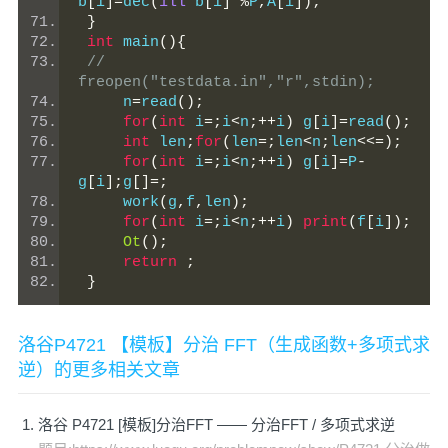
b
[
i
]=
dec
(
1ll
*
b
[
i
]*%
P
,
A
[
i
]);
}
int
 main
(){
//    
freopen("testdata.in","r",stdin);
     n
=
read
();
for
(
int
 i
=;
i
<
n
;++
i
)
 g
[
i
]=
read
();
int
 len
;
for
(
len
=;
len
<
n
;
len
<<=);
for
(
int
 i
=;
i
<
n
;++
i
)
 g
[
i
]=
P
-
g
[
i
];
g
[]=;
     work
(
g
,
f
,
len
);
for
(
int
 i
=;
i
<
n
;++
i
)
print
(
f
[
i
]);
Ot
();
return
;
}
洛谷P4721 【模板】分治 FFT（生成函数+多项式求
逆）的更多相关文章
洛谷 P4721 [模板]分治FFT —— 分治FFT / 多项式求逆