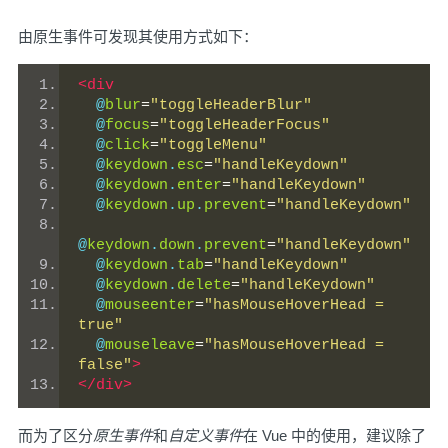
由原生事件可发现其使用方式如下：
<div
  @
blur
=
"toggleHeaderBlur"
  @
focus
=
"toggleHeaderFocus"
  @
click
=
"toggleMenu"
  @
keydown
.
esc
=
"handleKeydown"
  @
keydown
.
enter
=
"handleKeydown"
  @
keydown
.
up
.
prevent
=
"handleKeydown"
@
keydown
.
down
.
prevent
=
"handleKeydown"
  @
keydown
.
tab
=
"handleKeydown"
  @
keydown
.
delete
=
"handleKeydown"
  @
mouseenter
=
"hasMouseHoverHead = 
true"
  @
mouseleave
=
"hasMouseHoverHead = 
false"
>
</div>
而为了区分
原生事件
和
自定义事件
在 Vue 中的使用，建议除了