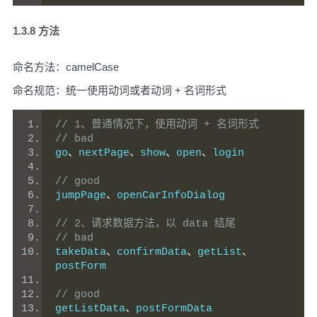
1.3.8 方法
命名方法：camelCase
命名规范：统一使用动词或者动词 + 名词形式
// 1、普通情况下，使用动词 + 名词形式
// bad
go
、
nextPage
、
show
、
open
、
login
// good
jumpPage
、
openCarInfoDialog
// 2、请求数据方法，以 data 结尾
// bad
takeData
、
confirmData
、
getList
、
postForm
// good
getListData
、
postFormData