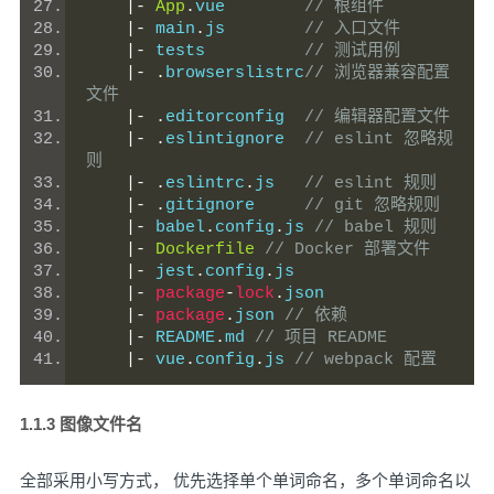
|-
App
.
vue        
// 根组件
|-
 main
.
js        
// 入口文件
|-
 tests          
// 测试用例
|-
.
browserslistrc
// 浏览器兼容配置
文件
|-
.
editorconfig  
// 编辑器配置文件
|-
.
eslintignore  
// eslint 忽略规
则
|-
.
eslintrc
.
js   
// eslint 规则
|-
.
gitignore     
// git 忽略规则
|-
 babel
.
config
.
js 
// babel 规则
|-
Dockerfile
// Docker 部署文件
|-
 jest
.
config
.
js
|-
package
-
lock
.
json
|-
package
.
json 
// 依赖
|-
 README
.
md 
// 项目 README
|-
 vue
.
config
.
js 
// webpack 配置
1.1.3 图像文件名
全部采用小写方式， 优先选择单个单词命名，多个单词命名以