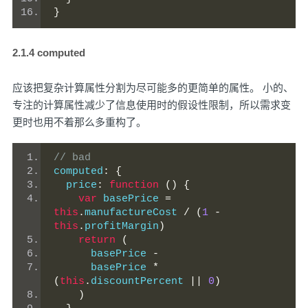
}
2.1.4 computed
应该把复杂计算属性分割为尽可能多的更简单的属性。 小的、
专注的计算属性减少了信息使用时的假设性限制，所以需求变
更时也用不着那么多重构了。
// bad
computed
:
{
  price
:
function
()
{
var
 basePrice 
=
this
.
manufactureCost 
/
(
1
-
this
.
profitMargin
)
return
(
      basePrice 
-
      basePrice 
*
(
this
.
discountPercent 
||
0
)
)