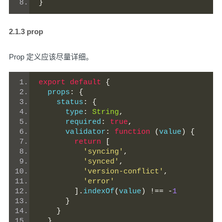
}
2.1.3 prop
Prop 定义应该尽量详细。
export
default
{
  props
:
{
    status
:
{
      type
:
String
,
      required
:
true
,
      validator
:
function
(
value
)
{
return
[
'syncing'
,
'synced'
,
'version-conflict'
,
'error'
].
indexOf
(
value
)
!==
-
1
}
}
}