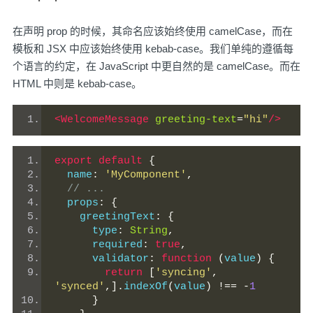
在声明 prop 的时候，其命名应该始终使用 camelCase，而在
模板和 JSX 中应该始终使用 kebab-case。我们单纯的遵循每
个语言的约定，在 JavaScript 中更自然的是 camelCase。而在
HTML 中则是 kebab-case。
<WelcomeMessage
greeting-text
=
"hi"
/>
export
default
{
  name
:
'MyComponent'
,
// ...
  props
:
{
    greetingText
:
{
      type
:
String
,
      required
:
true
,
      validator
:
function
(
value
)
{
return
[
'syncing'
,
'synced'
,].
indexOf
(
value
)
!==
-
1
}