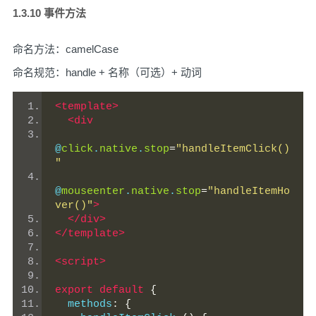
1.3.10 事件方法
命名方法：camelCase
命名规范：handle + 名称（可选）+ 动词
<template>
<div
@
click
.
native
.
stop
=
"handleItemClick()
"
@
mouseenter
.
native
.
stop
=
"handleItemHo
ver()"
>
</div>
</template>
<script>
export
default
{
  methods
:
{