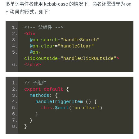
多单词事件名使用 kebab-case 的情况下，命名还需遵守为 on
+ 动词 的形式，如下：
<!-- 父组件 -->
<div
  @
on-search
=
"handleSearch"
  @
on-clear
=
"handleClear"
  @
on-
clickoutside
=
"handleClickOutside"
>
</div>
// 子组件
export
default
{
  methods
:
{
    handleTriggerItem 
()
{
this
.
$emit
(
'on-clear'
)
}
}
}