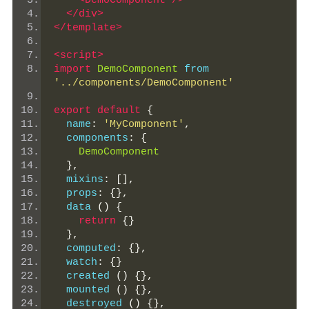
<DemoComponent
/>
</div>
</template>
<script>
import
DemoComponent
 from 
'../components/DemoComponent'
export
default
{
  name
:
'MyComponent'
,
  components
:
{
DemoComponent
},
  mixins
:
[],
  props
:
{},
  data 
()
{
return
{}
},
  computed
:
{},
  watch
:
{}
  created 
()
{},
  mounted 
()
{},
  destroyed 
()
{},