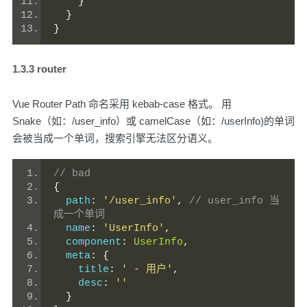
}
}
}
1.3.3 router
Vue Router Path 命名采用 kebab-case 格式。 用
Snake（如：/user_info）或 camelCase（如：/userInfo)的单词
会被当成一个单词，搜索引擎无法区分语义。
// bad
{
  path
:
'/user_info'
,
// user_info 当
成一个单词
  name
:
'UserInfo'
,
  component
:
UserInfo
,
  meta
:
{
    title
:
' - 用户'
,
    desc
:
''
}