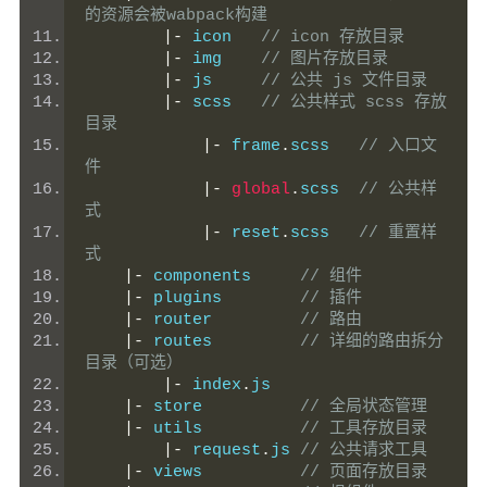
的资源会被wabpack构建
|-
 icon   
// icon 存放目录
|-
 img    
// 图片存放目录
|-
 js     
// 公共 js 文件目录
|-
 scss   
// 公共样式 scss 存放
目录
|-
 frame
.
scss   
// 入口文
件
|-
global
.
scss  
// 公共样
式
|-
 reset
.
scss   
// 重置样
式
|-
 components     
// 组件
|-
 plugins        
// 插件
|-
 router         
// 路由
|-
 routes         
// 详细的路由拆分
目录（可选）
|-
 index
.
js
|-
 store          
// 全局状态管理
|-
 utils          
// 工具存放目录
|-
 request
.
js 
// 公共请求工具
|-
 views          
// 页面存放目录