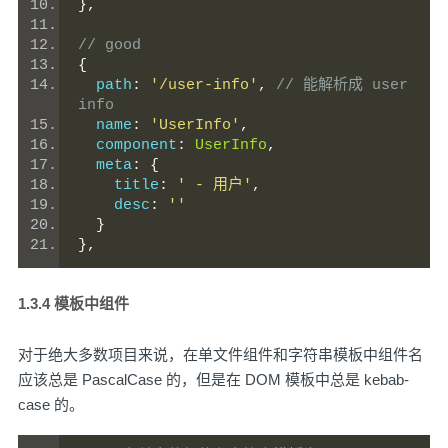
},
// good
{
  path
:
'/user-info'
,
// 能解析成 user 
info
  name
:
'UserInfo'
,
  component
:
UserInfo
,
  meta
:
{
    title
:
' - 用户'
,
    desc
:
''
}
},
1.3.4 模板中组件
对于绝大多数项目来说，在单文件组件和字符串模板中组件名
应该总是 PascalCase 的，但是在 DOM 模板中总是 kebab-
case 的。