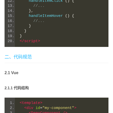
    handleItemClick 
()
{
//...
},
    handleItemHover 
()
{
//...
}
}
}
</script>
二、代码规范
2.1 Vue
2.1.1 代码结构
<template>
<div
id
=
"my-component"
>