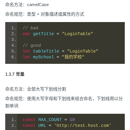
命名方法：camelCase
命名规范：类型 + 对象描述或属性的方式
// bad
var
 getTitle 
=
"LoginTable"
// good
let
 tableTitle 
=
"LoginTable"
let
 mySchool 
=
"我的学校"
1.3.7 常量
命名方法：全部大写下划线分割
命名规范：使用大写字母和下划线来组合命名，下划线用以分
割单词
const
 MAX_COUNT 
=
10
const
 URL 
=
'http://test.host.com'