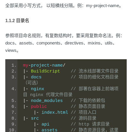
全部采用小写方式， 以短横线分隔。例：my-project-name。
1.1.2 目录名
参照项目命名规则，有复数结构时，要采用复数命名法。例：
docs、assets、components、directives、mixins、utils、
views。
my
-
project
-
name
/
|-
BuildScript
// 流水线部署文件目录
|-
 docs           
// 项目的细化文档目录
（可选）
|-
 nginx          
// 部署在容器上前端项
目 nginx 代理文件目录
|-
 node_modules   
// 下载的依赖包
|-
public
// 静态页面目录
|-
 index
.
html 
// 项目入口
|-
 src            
// 源码目录
|-
 api        
// http 请求目录
|-
 assets     
// 静态资源目录，这里