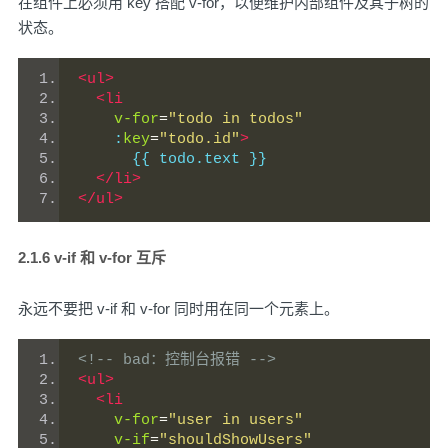
在组件上必须用 key 搭配 v-for，以便维护内部组件及其子树的
状态。
<ul>
<li
v-for
=
"todo in todos"
    :
key
=
"todo.id"
>
      {{ todo.text }}
</li>
</ul>
2.1.6 v-if 和 v-for 互斥
永远不要把 v-if 和 v-for 同时用在同一个元素上。
<!-- bad：控制台报错 -->
<ul>
<li
v-for
=
"user in users"
v-if
=
"shouldShowUsers"