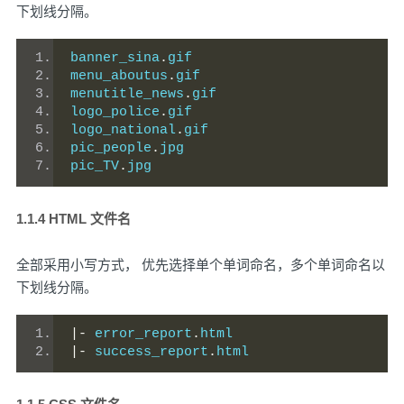
下划线分隔。
banner_sina
.
gif
menu_aboutus
.
gif
menutitle_news
.
gif
logo_police
.
gif
logo_national
.
gif
pic_people
.
jpg
pic_TV
.
jpg
1.1.4 HTML 文件名
全部采用小写方式， 优先选择单个单词命名，多个单词命名以
下划线分隔。
|-
 error_report
.
html
|-
 success_report
.
html