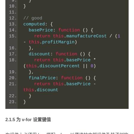
}
}
// good
computed
:
{
  basePrice
:
function
()
{
return
this
.
manufactureCost 
/
(
1
-
this
.
profitMargin
)
},
  discount
:
function
()
{
return
this
.
basePrice 
*
(
this
.
discountPercent 
||
0
)
},
  finalPrice
:
function
()
{
return
this
.
basePrice 
-
this
.
discount
}
}
2.1.5 为 v-for 设置键值