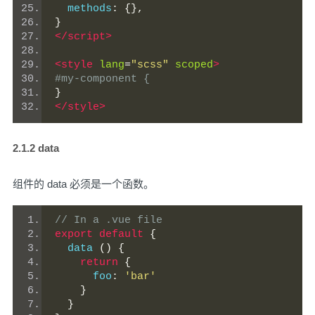
  methods
:
{},
}
</script>
<style
lang
=
"scss"
scoped
>
#my-component {
}
</style>
2.1.2 data
组件的 data 必须是一个函数。
// In a .vue file
export
default
{
  data 
()
{
return
{
      foo
:
'bar'
}
}