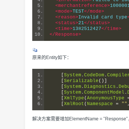
<information>
Failed to id
<merchantreference>
100000
<mode>
TEST
</mode>
<reason>
Invalid card type
<status>
21
</status>
<time>
1382512427
</time>
</Response>
原来的Entity如下：
[
System
.
CodeDom
.
Compile
[
Serializable
()]
[
System
.
Diagnostics
.
Deb
[
System
.
ComponentModel
.
[
XmlType
(
AnonymousType
[
XmlRoot
(
Namespace
=
""
解决方案需要增加ElementName = "Respons