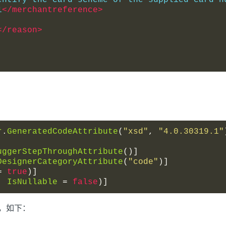
entify the card scheme of the supplied card n
1
</merchantreference>
</reason>
r
.
GeneratedCodeAttribute
(
"xsd"
,
"4.0.30319.1"
uggerStepThroughAttribute
()]
DesignerCategoryAttribute
(
"code"
)]
=
true
)]
,
IsNullable
=
false
)]
e"，如下：