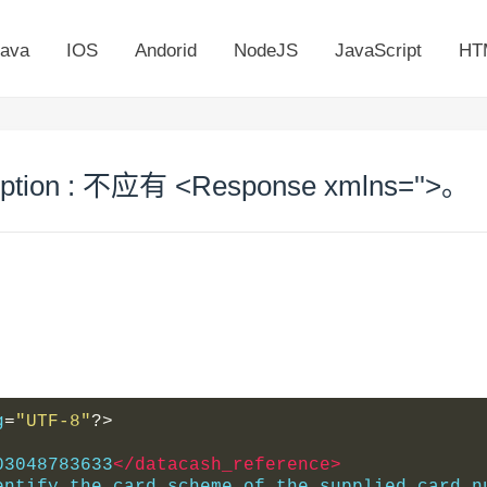
ava
IOS
Andorid
NodeJS
JavaScript
HT
ception : 不应有 <Response xmlns=''>。
g
=
"UTF-8"
?>
03048783633
</datacash_reference>