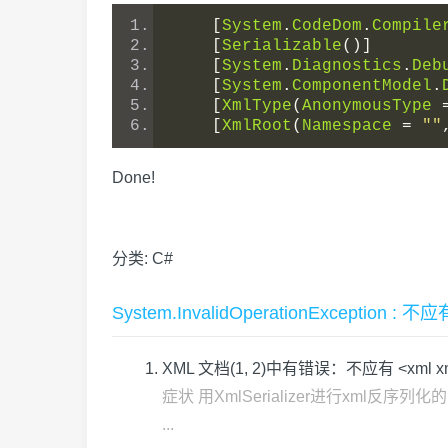
[
System
.
CodeDom
.
Compile
[
Serializable
()]
[
System
.
Diagnostics
.
Deb
[
System
.
ComponentModel
.
[
XmlType
(
AnonymousType
[
XmlRoot
(
Namespace
=
""
Done!
分类:
C#
System.InvalidOperationException 
XML 文档(1, 2)中有错误：不应有 <xml xml
症状 用XmlSerializer进行xml反序列
...