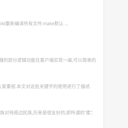
: build重新编译所有文件:make默认 ...
明 部分服务器的部分逻辑功能在客户端实现一遍,可以简单的
并没有被大家重视.本文对这些关键字的使用进行了描述.
对待周边民族,历来是很友好的,即所谓的“柔”,