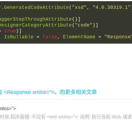
r
.
GeneratedCodeAttribute
(
"xsd"
,
"4.0.30319.1"
uggerStepThroughAttribute
()]
DesignerCategoryAttribute
(
"code"
)]
=
true
)]
,
IsNullable
=
false
,
ElementName
=
"Response
: 不应有 <Response xmlns=''>。的更多相关文章
ns=''>
化的时候,程序报错: 不应有 <xml xmlns=''>. 说明: 执行当前