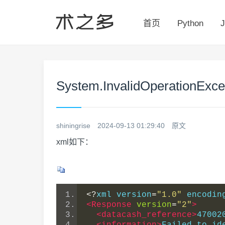
首页
Python
J
System.InvalidOperationEx
shiningrise
2024-09-13 01:29:40
原文
xml如下：
<?
xml version
=
"1.0"
 encodin
<Response
version
=
"2"
>
<datacash_reference>
47002