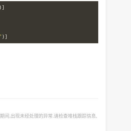
)]
"
)]
 Web 请求期间,出现未经处理的异常.请检查堆栈跟踪信息,