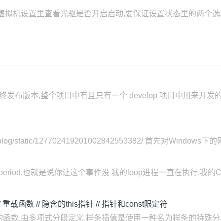
式: 1,在虚拟机设置里查看光驱是否开启启动,要保证设置状态里的两个选项
最终发布版本,整个项目中有且只有一个 develop 项目中用来开发的
orm/blog/static/127702419201002842553382/ 首先对Win
ample_period,也就是说你让这个事件没 我的loop进程一直在执行,
// 重载函数 // 隐含的this指针 // 指针和const限定符
的函数,由多项式分段定义.样条插值是使用一种名为样条的特殊