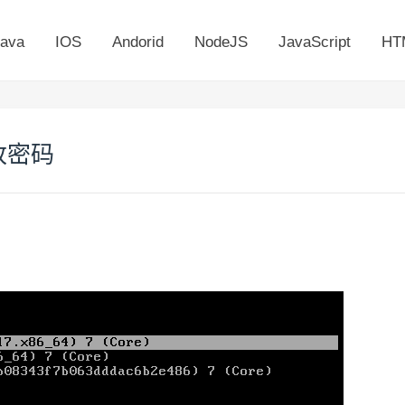
ava
IOS
Andorid
NodeJS
JavaScript
HT
修改密码