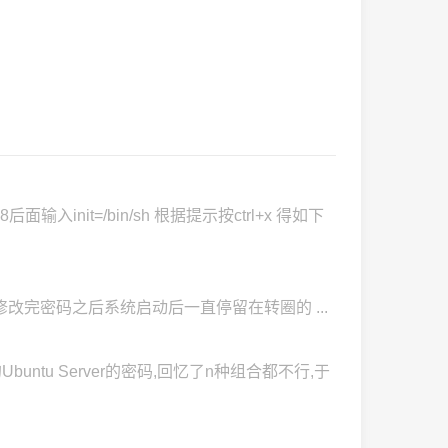
输入init=/bin/sh 根据提示按ctrl+x 得如下
.htm提供的放法修改完密码之后系统启动后一直停留在转圈的 ...
tu Server的密码,回忆了n种组合都不行,于