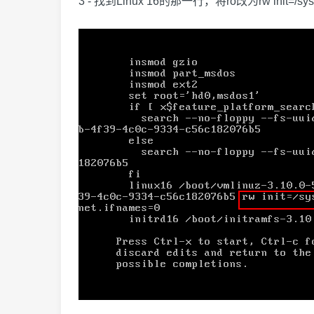
3 - 找到Linux 16的那一行，将ro改为rw init=/sysro