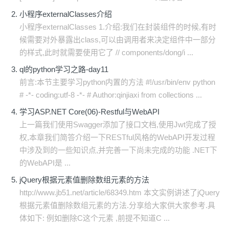
小程序externalClasses介绍
小程序externalClasses 1.介绍:我们在封装组件的时候,有时
候需要对外暴露出class,可以由调用者来决定组件中一部分
的样式,此时就需要使用它了 // components/dong/i ...
ql的python学习之路-day11
前言:本节主要学习python内置的方法 #!/usr/bin/env python
# -*- coding:utf-8 -*- # Author:qinjiaxi from collections ...
学习ASP.NET Core(06)-Restful与WebAPI
上一篇我们使用Swagger添加了接口文档,使用Jwt完成了授
权,本章我们简答介绍一下RESTful风格的WebAPI开发过程
中涉及到的一些知识点,并完善一下尚未完成的功能 .NET下
的WebAPI是 ...
jQuery根据元素值删除数组元素的方法
http://www.jb51.net/article/68349.htm 本文实例讲述了jQuery
根据元素值删除数组元素的方法.分享给大家供大家参考.具
体如下: 例如删除C这个元素 ,前提不知道C ...