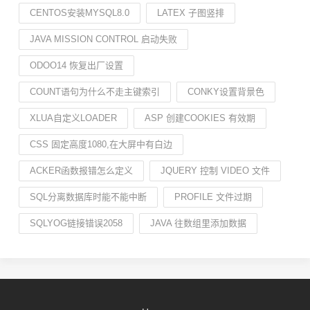
CENTOS安装MYSQL8.0
LATEX 子图竖排
JAVA MISSION CONTROL 启动失败
ODOO14 恢复出厂设置
COUNT语句为什么不走主键索引
CONKY设置背景色
XLUA自定义LOADER
ASP 创建COOKIES 有效期
CSS 固定高度1080,在大屏中有白边
ACKER函数报错怎么定义
JQUERY 控制 VIDEO 文件
SQL分离数据库时能不能中断
PROFILE 文件过期
SQLYOG链接错误2058
JAVA 往数组里添加数据