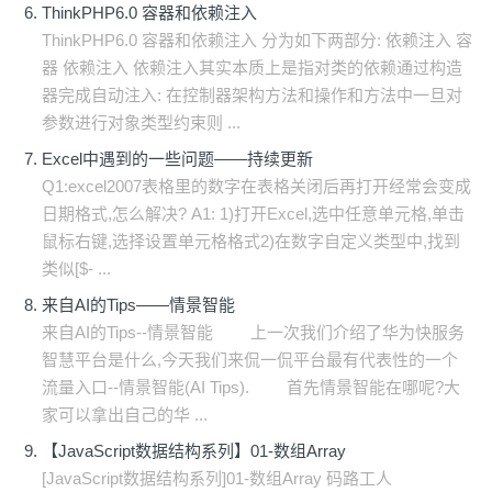
ThinkPHP6.0 容器和依赖注入
ThinkPHP6.0 容器和依赖注入 分为如下两部分: 依赖注入 容
器 依赖注入 依赖注入其实本质上是指对类的依赖通过构造
器完成自动注入: 在控制器架构方法和操作和方法中一旦对
参数进行对象类型约束则 ...
Excel中遇到的一些问题——持续更新
Q1:excel2007表格里的数字在表格关闭后再打开经常会变成
日期格式,怎么解决? A1: 1)打开Excel,选中任意单元格,单击
鼠标右键,选择设置单元格格式2)在数字自定义类型中,找到
类似[$- ...
来自AI的Tips——情景智能
来自AI的Tips--情景智能 上一次我们介绍了华为快服务
智慧平台是什么,今天我们来侃一侃平台最有代表性的一个
流量入口--情景智能(AI Tips). 首先情景智能在哪呢?大
家可以拿出自己的华 ...
【JavaScript数据结构系列】01-数组Array
[JavaScript数据结构系列]01-数组Array 码路工人