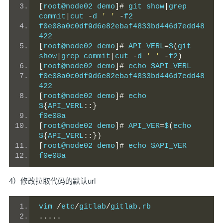
[
root@node02 demo
]#
 git show
|
grep 
commit
|
cut 
-
d 
' '
-
f2
f0e08a0c0df9d6e82ebaf4833bd446d7edd48
422
[
root@node02 demo
]#
 API_VERL
=
$
(
git 
show
|
grep commit
|
cut 
-
d 
' '
-
f2
)
[
root@node02 demo
]#
 echo $API_VERL
f0e08a0c0df9d6e82ebaf4833bd446d7edd48
422
[
root@node02 demo
]#
 echo 
$
{
API_VERL
::}
f0e08a
[
root@node02 demo
]#
 API_VER
=
$
(
echo 
$
{
API_VERL
::})
[
root@node02 demo
]#
 echo $API_VER
f0e08a
4）修改拉取代码的默认url
vim 
/
etc
/
gitlab
/
gitlab
.
rb
.....