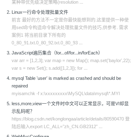
某种带优先级决定策略(resolution ...
Linux一行命令处理批量文件
前言 最好的方法不一定是你最快能想到的.这里提供一种使
用sed命令构造命令解决处理批量文件的技巧,供参考. 需求
案例1 将当前目录下所有的
0_80_91.txt.0_80_92.txt.0_80_93 ...
JavaScript遍历集合（for...of/for...in/forEach）
var arr = [1,2,3]; var map = new Map(); map.set('baylor',22);
var s = new Set(); s.add([1,2,3]); for ...
mysql Table 'user' is marked as crashed and should be
repaired
myisamchk -f x:\xxxxxxxxx\MySQL\data\mysql\*.MYI
less,more,view一个文件时中文可以正常显示，可是VI却显
示乱码呢？
https://blog.csdn.net/konglongaa/article/details/80590470 登
陆后输入export LC_ALL="zh_CN.GB2312" ...
WebMvcConfigure