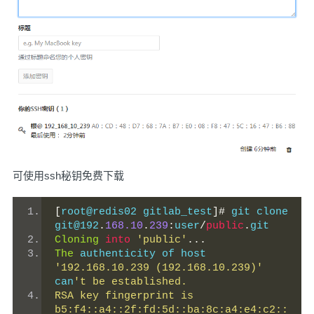
可使用ssh秘钥免费下载
[
root@redis02 gitlab_test
]#
 git clone 
git@192
.
168.10
.
239
:
user
/
public
.
git
Cloning
into
'public'
...
The
 authenticity of host 
'192.168.10.239 (192.168.10.239)'
can
't be established.
RSA key fingerprint is 
b5:f4::a4::2f:fd:5d::ba:8c:a4:e4:c2::