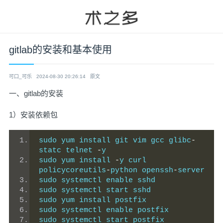
gitlab的安装和基本使用
可口_可乐
2024-08-30 20:26:14
原文
一、gitlab的安装
1）安装依赖包
sudo yum install git vim gcc glibc
-
statc telnet 
-
y
sudo yum install 
-
y curl 
policycoreutils
-
python openssh
-
server
sudo systemctl enable sshd
sudo systemctl start sshd
sudo yum install postfix
sudo systemctl enable postfix
sudo systemctl start postfix