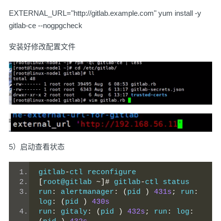
EXTERNAL_URL="http://gitlab.example.com" yum install -y
gitlab-ce --nogpgcheck
安装好修改配置文件
5）启动查看状态
gitlab
-
ctl reconfigure
[
root@gitlab 
~]#
 gitlab
-
ctl status
run
:
 alertmanager
:
(
pid 
)
431s
;
 run
:
log
:
(
pid 
)
430s
run
:
 gitaly
:
(
pid 
)
432s
;
 run
:
 log
: