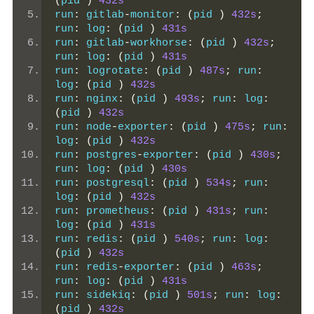
(
pid 
)
432s
run
:
 gitlab
-
monitor
:
(
pid 
)
432s
;
run
:
 log
:
(
pid 
)
431s
run
:
 gitlab
-
workhorse
:
(
pid 
)
432s
;
run
:
 log
:
(
pid 
)
431s
run
:
 logrotate
:
(
pid 
)
487s
;
 run
:
log
:
(
pid 
)
432s
run
:
 nginx
:
(
pid 
)
493s
;
 run
:
 log
:
(
pid 
)
432s
run
:
 node
-
exporter
:
(
pid 
)
475s
;
 run
:
log
:
(
pid 
)
432s
run
:
 postgres
-
exporter
:
(
pid 
)
430s
;
run
:
 log
:
(
pid 
)
430s
run
:
 postgresql
:
(
pid 
)
534s
;
 run
:
log
:
(
pid 
)
432s
run
:
 prometheus
:
(
pid 
)
431s
;
 run
:
log
:
(
pid 
)
431s
run
:
 redis
:
(
pid 
)
540s
;
 run
:
 log
:
(
pid 
)
432s
run
:
 redis
-
exporter
:
(
pid 
)
463s
;
run
:
 log
:
(
pid 
)
431s
run
:
 sidekiq
:
(
pid 
)
501s
;
 run
:
 log
:
(
pid 
)
432s