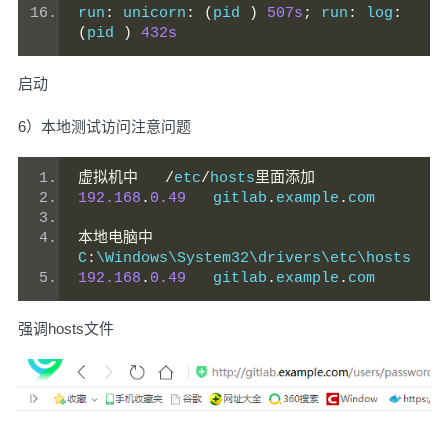
run
:
 unicorn
:
(
pid 
)
507s
;
 run
:
 log
:
(
pid 
)
432s
启动
6）本地测试访问注意问题
虚拟机中
/
etc
/
hosts
里面添加
192.168
.
0.49
   gitlab
.
example
.
com
本地电脑中
C
:
\Windows\System32\drivers\etc\hosts
192.168
.
0.49
   gitlab
.
example
.
com
强调hosts文件