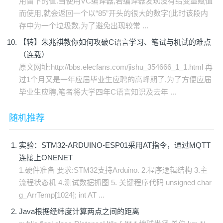
用留下的值.当使用VC编译器,若编译器发现没有给变量赋值
而使用,就会返回一个以“85”开头的很大的数字(此时该段内
存中为一个垃圾数,为了避免出现较常 ...
【转】朱兆祺教你如何攻破C语言学习、笔试与机试的难点
（连载）
原文网址:http://bbs.elecfans.com/jishu_354666_1_1.html 再
过1个月又是一年应届毕业生应聘的高峰期了,为了方便应届
毕业生应聘,笔者将大学四年C语言知识及去年 ...
随机推荐
实验：STM32-ARDUINO-ESP01采用AT指令，通过MQTT
连接上ONENET
1.硬件准备 要求:STM32支持Arduino. 2.程序逻辑结构 3.主
流程状态机 4.测试数据抓图 5. 关键程序代码 unsigned char
g_ArrTemp[1024]; int AT ...
Java根据经纬度计算两点之间的距离