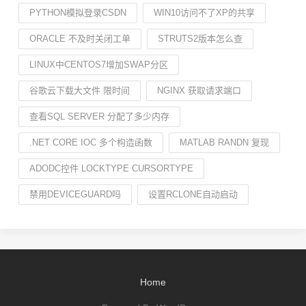
PYTHON模拟登录CSDN
WIN10访问不了XP的共享
ORACLE 不及时关闭工单
STRUTS2版本怎么查
LINUX中CENTOS7增加SWAP分区
谷歌云下载大文件 限时间
NGINX 获取请求端口
查看SQL SERVER 分配了多少内存
.NET CORE IOC 多个构造函数
MATLAB RANDN 复现
ADODC控件 LOCKTYPE CURSORTYPE
禁用DEVICEGUARD吗
设置RCLONE自动启动
Home