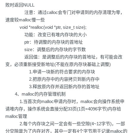
败时返回NULL
注意：通过calloc会专门对申请到的内存清理为零，
速度较malloc慢一些
void *realloc(void *ptr, size_t size);
功能：改变已有堆内存块的大小
ptr：待调整的内存块的首地址
size：调整后的内存块的字节数
返回值：是调整后的内存块的首地址，有可能会改
变，必须重新接受新地址(不能在原内存块基础上调整)
1.申请一块新的符合要求的内存块
2.把原内存中的内容拷贝到新内存中
3.释放原内存并返回新内存的首地址
4、malloc的内存管理机制
1.当首次向malloc申请内存时，malloc会向操作系统申
请堆内存，操作系统会直接分配33页(1页=4096字节)内存给
malloc管理
2.每个内存块之间一定会有一些空隙(4~12字节)，一部
分空隙是为了内存对齐，其中一定有4个字节用于记录malloc的