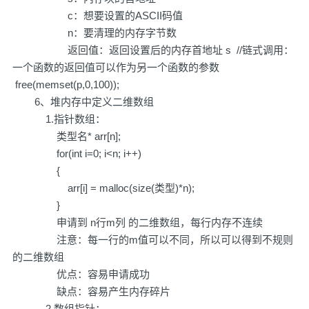
c：想要设置的ASCII码值
n：要清理的内存字节数
返回值：返回设置后的内存首地址 s //链式调用：
一个函数的返回值可以作为另一个函数的参数
free(memset(p,0,100));
6、堆内存中定义二维数组
1.指针数组：
类型名* arr[n];
for(int i=0; i<n; i++)
{
arr[i] = malloc(size(类型)*n);
}
申请到 n行m列 的二维数组，每行内存不连续
注意：每一行的m值可以不同，所以可以得到不规则
的二维数组
优点：容易申请成功
缺点：容易产生内存碎片
2.数组指针：