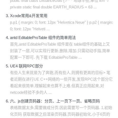
public final class DistanceUtils { /** * 地球半径,单位 km */
private static final double EARTH_RADIUS = 63 ...
Xcode常用&开发常用
p.p1 { margin: 0; font: 12px "Helvetica Neue" } p.p2 { margin:
0; font: 12px "Helveti ...
antd EditableProTable 组件的简单用法
首先,antd EditableProTable 组件是在 table组件的基础上又
封装了一层,可以实现行更新,删除,增加.只需动动手指,简单
配置一下即可. 先下载 EditableProTable ...
UE4 联网RPC部分
有些人生来就是为了奔跑,而有些人,则拥有更高的目标> 笔
者近期在进行UE C++网络的一些开发,发现RPC这个部分它
看起来很简单,理解起来也算不上难.但真正应用起来,对
netcode经验不多的人 ...
六、js创建页码器：分页、上一页下一页、省略页码
表格数据太多,需要做成分页.因此需要写一个页码器. 1,初始
化页码 获取数据之后渲染页码器,页码器初始化,小于6页的