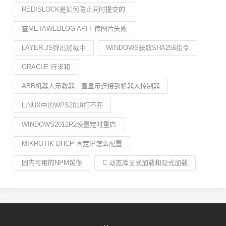
REDISLOCK是如何防止同时提交的
查METAWEBLOG API上传图片失败
LAYER.JS弹出加载中
WINDOWS获取SHA256指令
ORACLE 行求和
ABB机器人示教器一直显示连接到机器人控制器
LINUX中的WPS2019打不开
WINDOWS2012R2设置定时重启
MIKROTIK DHCP 固定IP怎么配置
国内可用的NPM镜像
C 动态库显式加载和隐式加载