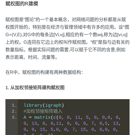
赋权图的R建模
赋权图是“图论”的一个基本概念，对网络问题的分析都是从赋
权图开始的，特别是在经济与管理领域中有许多的应用。设*图
G=(V,E),对G中的每条边[Vi,vj],相应的有一个数wij,称为边[vi,vj]
上的权。G连同在它边上的权叫作赋权图。“权”是指与边有关的
数量指标。根据实际问题的需要,可以赋于它不同的含意,例如
表示距离、时间、流量等。
在R中，赋权图的构建有两种数据结构：
1. 从加权邻接矩阵建构赋权图
library
(
igraph
)
#加权邻接矩阵输入
A 
=
 matrix
(
c
(
0
,
0
,
11
,
5
,
0
,
0
,
0
,
0
,
9
,
13
,
0
,
0
,
11
,
9
,
0
,
9
,
7
,
0
,
5
,
13
,
9
,
0
,
15
,
5
,
0
,
0
,
7
,
15
,
0
,
9
,
0
,
0
,