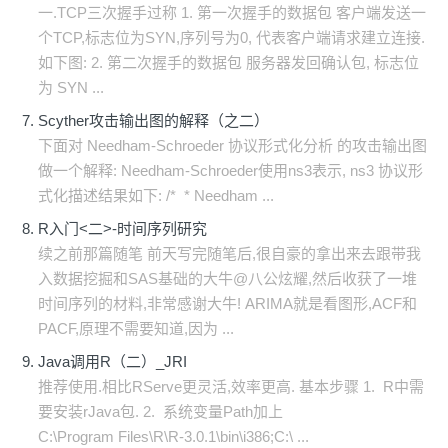
一.TCP三次握手过称 1. 第一次握手的数据包 客户端发送一
个TCP,标志位为SYN,序列号为0, 代表客户端请求建立连接.
如下图: 2. 第二次握手的数据包 服务器发回确认包, 标志位
为 SYN ...
Scyther攻击输出图的解释（之二）
下面对 Needham-Schroeder 协议形式化分析 的攻击输出图
做一个解释: Needham-Schroeder使用ns3表示, ns3 协议形
式化描述结果如下: /* * Needham ...
R入门<二>-时间序列研究
续之前那篇随笔 前天写完随笔后,很自豪的拿出来去跟带我
入数据挖掘和SAS基础的大牛@八公炫耀,然后收获了一堆
时间序列的材料,非常感谢大牛! ARIMA就是看图形,ACF和
PACF,原理不需要知道,因为 ...
Java调用R（二）_JRI
推荐使用.相比RServe更灵活,效率更高. 基本步骤 1. R中需
要安装rJava包. 2. 系统变量Path加上
C:\Program Files\R\R-3.0.1\bin\i386;C:\ ...