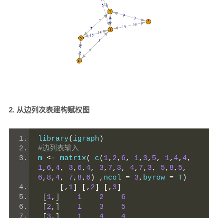
2. 从边列次表建构赋权图
library
(
igraph
)
#边列表输入
m 
<-
 matrix
(
 c
(
1
,
2
,
6
,
1
,
3
,
5
,
1
,
4
,
4
,
1
,
6
,
4
,
3
,
6
,
4
,
3
,
7
,
3
,
4
,
7
,
3
,
5
,
8
,
5
,
6
,
8
,
4
,
7
,
8
,
6
)
,
ncol 
=
3
,
byrow 
=
 T
)
[,
1
]
[,
2
]
[,
3
]
[
1
,]
1
2
6
[
2
,]
1
3
5
[
3
,]
1
4
4