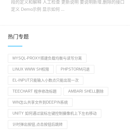
段的定义和解释 人工检查 更新说明 要说明新增,删除的接口
定义 Demo示例 显示如何 ...
热门专题
MYSQL-PROXY搭建负载均衡与读写分离
LINUX WWW SH权限
PHPSTORM闪退
EL-INPUT只能输入小数点只能出现一次
TEECHART 程序修改标题
AMBARI SHELL删除
WIN怎么共享文件到DEEPIN系统
UNITY 如何通过鼠标左键控制摄像机上下左右移动
计时弹出按钮,点击按钮后跳转