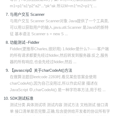
m1=p1^a1*p2^a2*...*pk^ak 所以M=m1^m2=p1^( ...
与用户交互 Scanner
与用户交互 Scanner Scanner对象 Java提供了一个工具类,
可以用以获取用户的输入.java.util.Scanner 是Java5的新特
征 基本语法 Scanner s = new S ...
功能测试--Fiddler
Fiddler(更推荐Charles,很好用) 1.fiddler是什么?------客户端
的所有请求都要先经过fiddler,然后转发到服务器:反之,服务
器的所有响应,也会先经过fiddler,然后 ...
【javascript】关于charCodeAt()方法
在做算法题目leetcode 2283时,看见某些答案会使用
charCodeAt(),因为自己没用过,所以作此纪录 描述在
JavaScript 中,charCodeAt() 是一种字符串方法,用于检 ...
SDK测试标准
测试分类 具体测试项 测试内容 测试方法 文档测试 接口清
单 接口清单是否完整,正确,包含提供给开发者的协议所有字