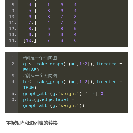
[
4
,]
1
6
4
[
5
,]
3
6
4
[
6
,]
3
7
3
[
7
,]
4
7
3
[
8
,]
5
8
5
[
9
,]
6
8
4
[
10
,]
7
8
6
#创建一个有向图
g 
<-
 make_graph
(
t
(
m
[,
1
:
2
]),
directed 
=
FALSE
)
#创建一个无向图
h 
<-
 make_graph
(
t
(
m
[,
1
:
2
]),
directed 
=
TRUE
)
graph_attr
(
g
,
'weight'
)
<-
 m
[,
3
]
plot
(
g
,
edge
.
label 
=
graph_attr
(
g
,
'weight'
))
邻接矩阵和边列表的转换