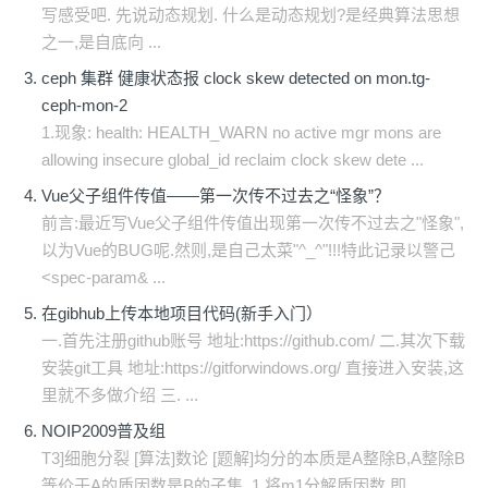
写感受吧. 先说动态规划. 什么是动态规划?是经典算法思想
之一,是自底向 ...
ceph 集群 健康状态报 clock skew detected on mon.tg-
ceph-mon-2
1.现象: health: HEALTH_WARN no active mgr mons are
allowing insecure global_id reclaim clock skew dete ...
Vue父子组件传值——第一次传不过去之“怪象”？
前言:最近写Vue父子组件传值出现第一次传不过去之"怪象",
以为Vue的BUG呢.然则,是自己太菜"^_^"!!!特此记录以警己
<spec-param& ...
在gibhub上传本地项目代码(新手入门）
一.首先注册github账号 地址:https://github.com/ 二.其次下载
安装git工具 地址:https://gitforwindows.org/ 直接进入安装,这
里就不多做介绍 三. ...
NOIP2009普及组
T3]细胞分裂 [算法]数论 [题解]均分的本质是A整除B,A整除B
等价于A的质因数是B的子集. 1.将m1分解质因数,即