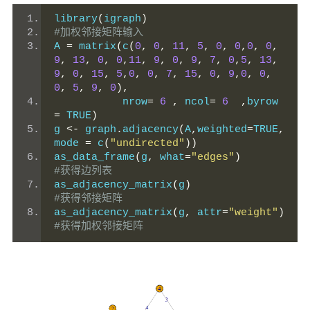
library
(
igraph
)
#加权邻接矩阵输入
A 
=
 matrix
(
c
(
0
,
0
,
11
,
5
,
0
,
0
,
0
,
0
,
9
,
13
,
0
,
0
,
11
,
9
,
0
,
9
,
7
,
0
,
5
,
13
,
9
,
0
,
15
,
5
,
0
,
0
,
7
,
15
,
0
,
9
,
0
,
0
,
0
,
5
,
9
,
0
),
           nrow
=
6
,
 ncol
=
6
,
byrow 
=
 TRUE
)
g 
<-
 graph
.
adjacency
(
A
,
weighted
=
TRUE
,
mode 
=
 c
(
"undirected"
))
as_data_frame
(
g
,
 what
=
"edges"
)
#获得边列表
as_adjacency_matrix
(
g
)
#获得邻接矩阵
as_adjacency_matrix
(
g
,
 attr
=
"weight"
)
#获得加权邻接矩阵