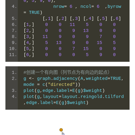
0
,
5
,
9
,
0
),
           nrow
=
6
,
 ncol
=
6
,
byrow 
=
 TRUE
)
[,
1
]
[,
2
]
[,
3
]
[,
4
]
[,
5
]
[,
6
]
[
1
,]
0
0
11
5
0
0
[
2
,]
0
0
9
13
0
0
[
3
,]
11
9
0
9
7
0
[
4
,]
5
13
9
0
15
5
[
5
,]
0
0
7
15
0
9
[
6
,]
0
0
0
5
9
0
#创建一个有向图（列节点为有向边的起点）
g 
<-
 graph
.
adjacency
(
A
,
weighted
=
TRUE
,
mode 
=
 c
(
"directed"
))
plot
(
g
,
edge
.
label
=
E
(
g
)
$weight
)
plot
(
g
,
layout
=
layout
.
reingold
.
tilford
,
edge
.
label
=
E
(
g
)
$weight
)