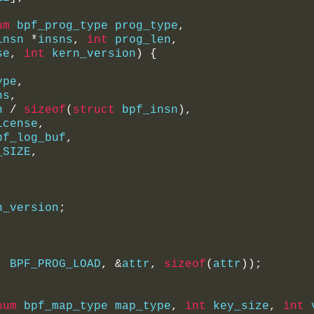
um
 bpf_prog_type prog_type
,
insn 
*
insns
,
int
 prog_len
,
se
,
int
 kern_version
)
{
ype
,
ns
,
n 
/
sizeof
(
struct
 bpf_insn
),
icense
,
pf_log_buf
,
_SIZE
,
n_version
;
,
 BPF_PROG_LOAD
,
&
attr
,
sizeof
(
attr
));
num
 bpf_map_type map_type
,
int
 key_size
,
int
 