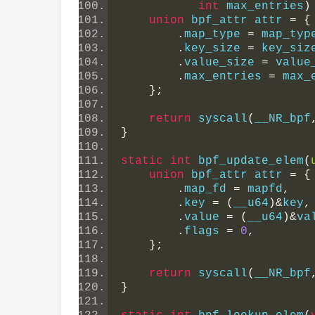
int
 max_entries
)
union
 bpf_attr attr 
=
{
.
map_type 
=
 map_typ
.
key_size 
=
 key_siz
.
value_size 
=
 value
.
max_entries 
=
 max_
};
return
 syscall
(
__NR_bpf
}
static
int
 bpf_update_elem
(
union
 bpf_attr attr 
=
{
.
map_fd 
=
 mapfd
,
.
key 
=
(
__u64
)&
key
,
.
value 
=
(
__u64
)&
va
.
flags 
=
0
,
};
return
 syscall
(
__NR_bpf
}