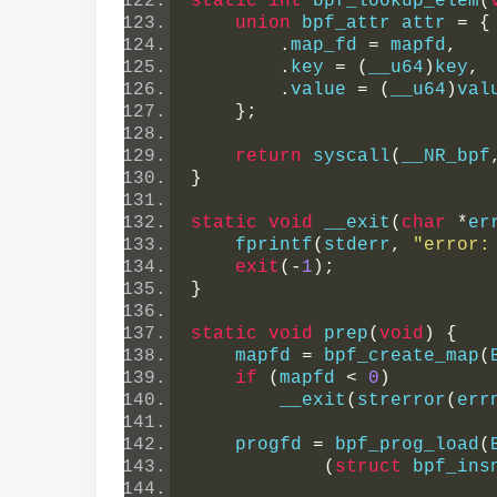
static
int
 bpf_lookup_elem
(
union
 bpf_attr attr 
=
{
.
map_fd 
=
 mapfd
,
.
key 
=
(
__u64
)
key
,
.
value 
=
(
__u64
)
val
};
return
 syscall
(
__NR_bpf
}
static
void
 __exit
(
char
*
er
    fprintf
(
stderr
,
"error:
exit
(-
1
);
}
static
void
 prep
(
void
)
{
    mapfd 
=
 bpf_create_map
(
if
(
mapfd 
<
0
)
        __exit
(
strerror
(
err
    progfd 
=
 bpf_prog_load
(
(
struct
 bpf_ins