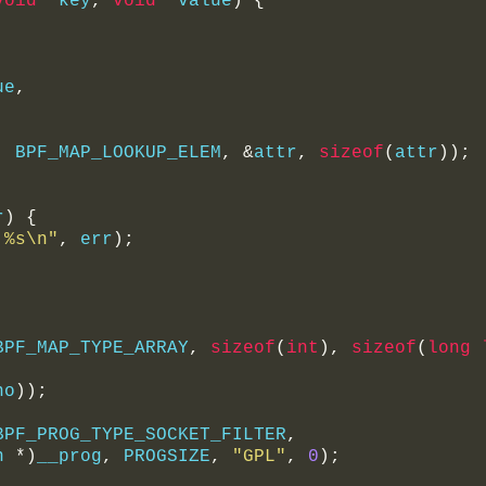
void
*
key
,
void
*
value
)
{
ue
,
,
 BPF_MAP_LOOKUP_ELEM
,
&
attr
,
sizeof
(
attr
));
r
)
{
 %s\n"
,
 err
);
BPF_MAP_TYPE_ARRAY
,
sizeof
(
int
),
sizeof
(
long
no
));
BPF_PROG_TYPE_SOCKET_FILTER
,
n 
*)
__prog
,
 PROGSIZE
,
"GPL"
,
0
);