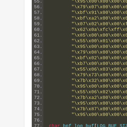
"\x95\x00\x00\x00\x
"\x79\x07\x00\x00\x
"\xbf\x91\x00\x00\x
"\xbf\xa2\x00\x00\x
"\x07\x02\x00\x00\x
"\x62\x0a\xfc\xff\x
"\x85\x00\x00\x00\x
"\x55\x00\x01\x00\x
"\x95\x00\x00\x00\x
"\x79\x08\x00\x00\x
"\xbf\x02\x00\x00\x
"\xb7\x00\x00\x00\x
"\x55\x06\x03\x00\x
"\x79\x73\x00\x00\x
"\x7b\x32\x00\x00\x
"\x95\x00\x00\x00\x
"\x55\x06\x02\x00\x
"\x7b\xa2\x00\x00\x
"\x95\x00\x00\x00\x
"\x7b\x87\x00\x00\x
"\x95\x00\x00\x00\x
char
 bpf_log_buf
[
LOG_BUF_SI