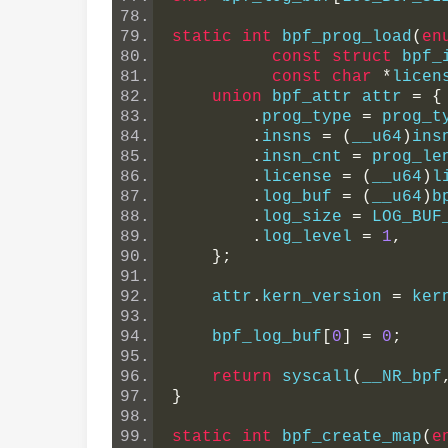
static
int
 bpf_prog_load
(
en
const
struct
 bpf_
const
char
*
licen
union
 bpf_attr attr 
=
{
.
prog_type 
=
 prog_t
.
insns 
=
(
__u64
)
ins
.
insn_cnt 
=
 prog_le
.
license 
=
(
__u64
)
l
.
log_buf 
=
(
__u64
)
b
.
log_size 
=
 LOG_BUF
.
log_level 
=
1
,
};
    attr
.
kern_version 
=
 ker
    bpf_log_buf
[
0
]
=
0
;
return
 syscall
(
__NR_bpf
}
static
int
 bpf_create_map
(
e