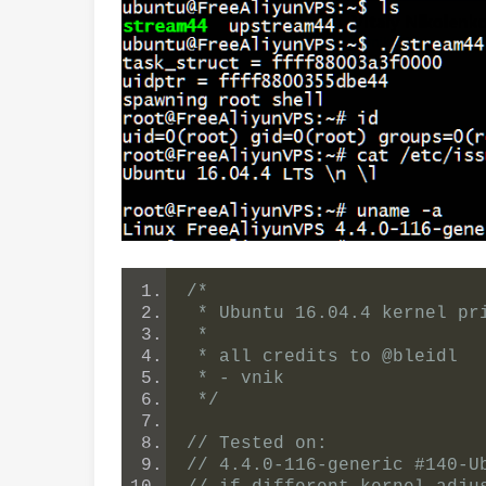
/*
 * Ubuntu 16.04.4 kernel pr
 *
 * all credits to @bleidl
 * - vnik
 */
// Tested on:
// 4.4.0-116-generic #140-U