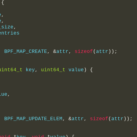
{
e
,
e
,
_size
,
entries
,
 BPF_MAP_CREATE
,
&
attr
,
sizeof
(
attr
));
uint64_t
 key
,
uint64_t
 value
)
{
lue
,
,
 BPF_MAP_UPDATE_ELEM
,
&
attr
,
sizeof
(
attr
));