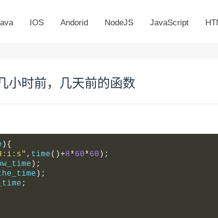
ava
IOS
Andorid
NodeJS
JavaScript
HT
，几小时前，几天前的函数
e
){
H:i:s"
,
time
()+
8
*
60
*
60
);
ow_time
);
the_time
);
_time
;