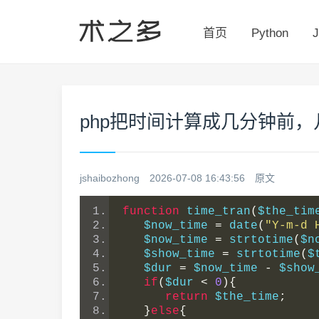
首页
Python
J
php把时间计算成几分钟前
jshaibozhong
2026-07-08 16:43:56
原文
function
 time_tran
(
$the_tim
   $now_time 
=
 date
(
"Y-m-d 
   $now_time 
=
 strtotime
(
$n
   $show_time 
=
 strtotime
(
$
   $dur 
=
 $now_time 
-
 $show
if
(
$dur 
<
0
){
return
 $the_time
;
}
else
{