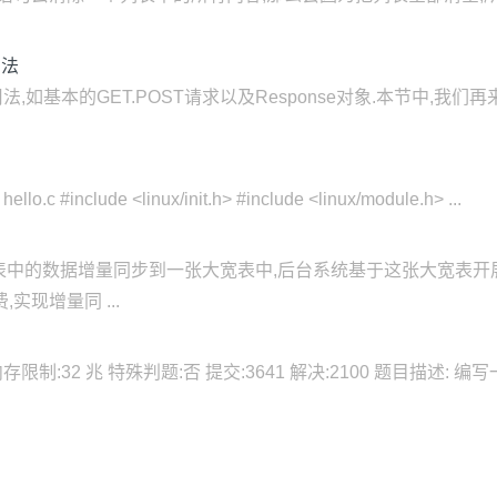
用法
法,如基本的GET.POST请求以及Response对象.本节中,我们再
.c #include <linux/init.h> #include <linux/module.h> ...
表中的数据增量同步到一张大宽表中,后台系统基于这张大宽表开
,实现增量同 ...
内存限制:32 兆 特殊判题:否 提交:3641 解决:2100 题目描述