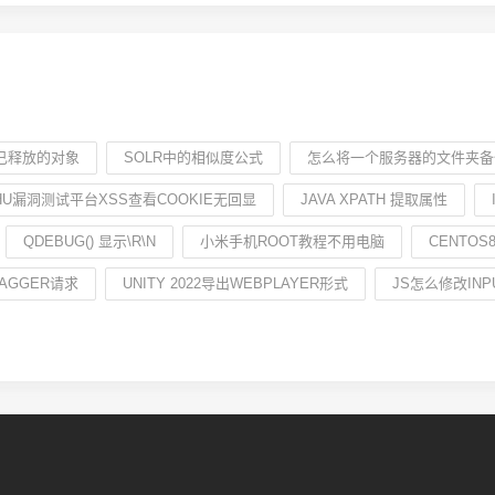
问已释放的对象
SOLR中的相似度公式
怎么将一个服务器的文件夹备
CHU漏洞测试平台XSS查看COOKIE无回显
JAVA XPATH 提取属性
QDEBUG() 显示\R\N
小米手机ROOT教程不用电脑
CENTOS
AGGER请求
UNITY 2022导出WEBPLAYER形式
JS怎么修改IN