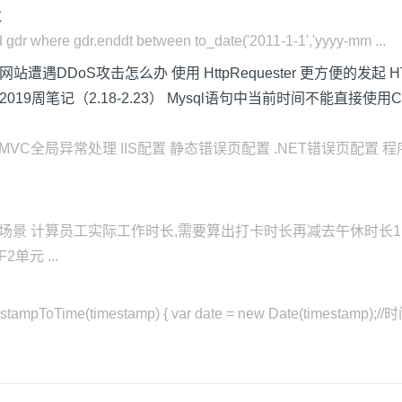
数
ord gdr where gdr.enddt between to_date('2011-1-1','yyyy-mm ...
遭遇DDoS攻击怎么办 使用 HttpRequester 更方便的发起 HT
9周笔记（2.18-2.23） Mysql语句中当前时间不能直接使用C#中
T MVC全局异常处理 IIS配置 静态错误页配置 .NET错误页配置 
场景 计算员工实际工作时长,需要算出打卡时长再减去午休时长1.5
单元 ...
pToTime(timestamp) { var date = new Date(timestamp);/