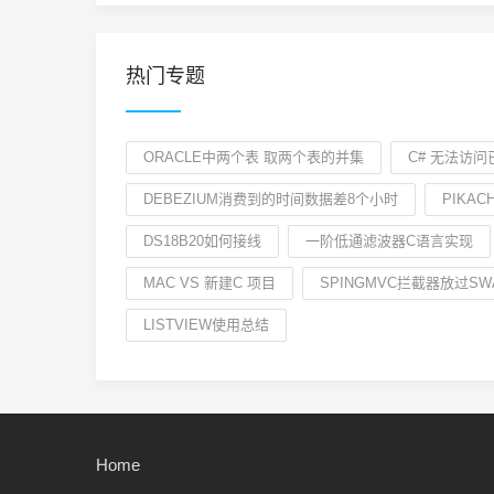
热门专题
ORACLE中两个表 取两个表的并集
C# 无法访
DEBEZIUM消费到的时间数据差8个小时
PIKA
DS18B20如何接线
一阶低通滤波器C语言实现
MAC VS 新建C 项目
SPINGMVC拦截器放过SW
LISTVIEW使用总结
Home