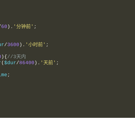
/
60
).
'分钟前'
;
ur
/
3600
).
'小时前'
;
0
){
//3天内
r
(
$dur
/
86400
).
'天前'
;
ime
;