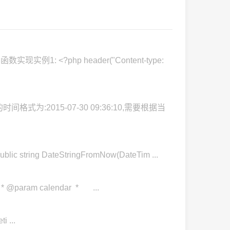
<?php header("Content-type:
2015-07-30 09:36:10,需要根据当
g DateStringFromNow(DateTim ...
param calendar * ...
 ...