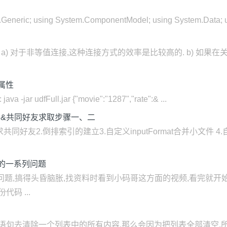
.Generic; using System.ComponentModel; using System.Data; us
in, SMJ): a) 对于非等值连接,这种连接方式的效率是比较高的. b)
单属性
udfFull.jar {"movie":"1287","rate":& ...
程大纲&共同好友求取步骤一、二
2.倒排索引的建立3.自定义inputFormat合并小文件 4.自定义out
到的一系列问题
多问题,搞得头昏脑胀,找资料时看到小码哥这方面的视频,看完就开始
码 ...
去清除一个列表中的所有内容,那么会因为把列表全部清空,所以输出会报错.可