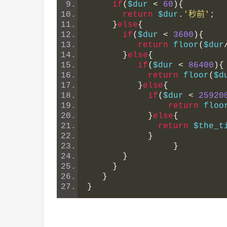
if
(
$dur 
<
60
){
return
 $dur
.
'秒前'
;
}
else
{
if
(
$dur 
<
3600
){
return
 floor
(
$dur
}
else
{
if
(
$dur 
<
86400
){
return
 floor
(
$d
}
else
{
if
(
$dur 
<
25920
return
 floo
}
else
{
return
 $the_t
}
}
}
}
}
}