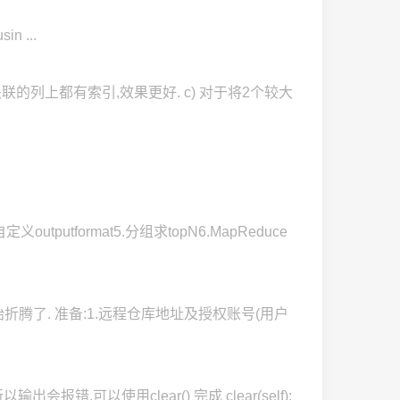
in ...
 如果在关联的列上都有索引,效果更好. c) 对于将2个较大
putformat5.分组求topN6.MapReduce
折腾了. 准备:1.远程仓库地址及授权账号(用户
以使用clear() 完成 clear(self):