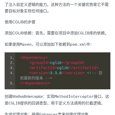
了注入自定义逻辑的能力。这种方法的一个关键优势是它不需
要目标对象实现任何接口。
使用CGLIB的步骤
添加CGLIB依赖：首先，需要在项目中添加
CGLIB
库的依赖。
如果使用
Maven
，可以添加如下依赖到
pom.xml
中：
<dependency>
<groupId>
cglib
</groupId>
<artifactId>
cglib
</artifactId>
<version>
3.3.0
</version>
<!-- 目
前最新的版本 -->
</dependency>
创建MethodInterceptor：实现
MethodInterceptor
接口，这
是
CGLIB
提供的回调类型，用于定义方法调用的拦截逻辑。
生成代理对象：使用
Enhancer
类来创建代理对象。