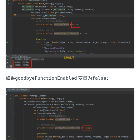
如果
goodbyeFunctionEnabled
变量为
false
：