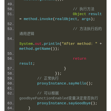
// 执行方法
Object
 result 
=
 method
.
invoke
(
realObject
,
 args
);
// 方法执行后的
通用逻辑
System
.
out
.
println
(
"After method: "
+
method
.
getName
());
return
result
;
}
});
// 正常执行
        proxyInstance
.
sayHello
();
// 可以根据
goodbyeFunctionEnabled变量决定是否执行
        proxyInstance
.
sayGoodbye
();
}