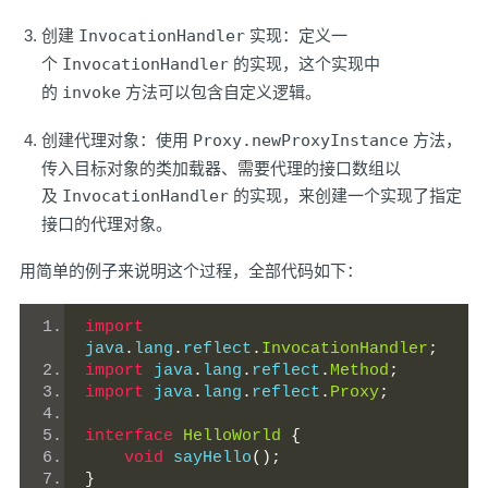
创建
InvocationHandler
实现：定义一
个
InvocationHandler
的实现，这个实现中
的
invoke
方法可以包含自定义逻辑。
创建代理对象：使用
Proxy.newProxyInstance
方法，
传入目标对象的类加载器、需要代理的接口数组以
及
InvocationHandler
的实现，来创建一个实现了指定
接口的代理对象。
用简单的例子来说明这个过程，全部代码如下：
import
java
.
lang
.
reflect
.
InvocationHandler
;
import
 java
.
lang
.
reflect
.
Method
;
import
 java
.
lang
.
reflect
.
Proxy
;
interface
HelloWorld
{
void
 sayHello
();
}