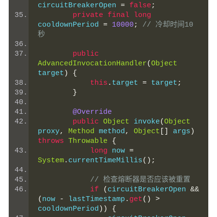
circuitBreakerOpen 
=
false
;
private
final
long
cooldownPeriod 
=
10000
;
// 冷却时间10
秒
public
AdvancedInvocationHandler
(
Object
target
)
{
this
.
target 
=
 target
;
}
@Override
public
Object
 invoke
(
Object
proxy
,
Method
 method
,
Object
[]
 args
)
throws
Throwable
{
long
 now 
=
System
.
currentTimeMillis
();
// 检查熔断器是否应该被重置
if
(
circuitBreakerOpen 
&&
(
now 
-
 lastTimestamp
.
get
()
>
cooldownPeriod
))
{