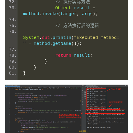
// 执行实际方法
Object
 result 
=
method
.
invoke
(
target
,
 args
);
// 方法执行后的逻辑
System
.
out
.
println
(
"Executed method: 
"
+
 method
.
getName
());
return
 result
;
}
}
}