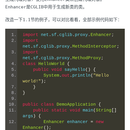
Enhancer
是
CGLIB
中用于生成新类的类。
改造一下
1.1
节的例子，可以对比看看，全部示例代码如下：
import
 net
.
sf
.
cglib
.
proxy
.
Enhancer
;
import
net
.
sf
.
cglib
.
proxy
.
MethodInterceptor
;
import
net
.
sf
.
cglib
.
proxy
.
MethodProxy
;
class
HelloWorld
{
public
void
 sayHello
()
{
System
.
out
.
println
(
"Hello 
world!"
);
}
}
public
class
DemoApplication
{
public
static
void
 main
(
String
[]
args
)
{
Enhancer
 enhancer 
=
new
Enhancer
();