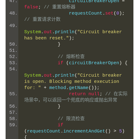
                circuitBreakerOpen 
=
false
;
// 重置熔断器
                requestCount
.
set
(
0
);
// 重置请求计数
System
.
out
.
println
(
"Circuit breaker 
has been reset."
);
}
// 熔断检查
if
(
circuitBreakerOpen
)
{
System
.
out
.
println
(
"Circuit breaker 
is open. Blocking method execution 
for: "
+
 method
.
getName
());
return
null
;
// 在实际
场景中，可以返回一个兜底的响应或抛出异常
}
// 限流检查
if
(
requestCount
.
incrementAndGet
()
>
5
)
{