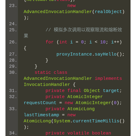
new
AdvancedInvocationHandler
(
realObject
)
);
// 模拟多次调用以观察限流和熔断效
果
for
(
int
 i 
=
0
;
 i 
<
10
;
 i
++)
{
            proxyInstance
.
sayHello
();
}
}
static
class
AdvancedInvocationHandler
implements
InvocationHandler
{
private
final
Object
 target
;
private
AtomicInteger
requestCount 
=
new
AtomicInteger
(
0
);
private
AtomicLong
lastTimestamp 
=
new
AtomicLong
(
System
.
currentTimeMillis
()
);
private
volatile
boolean