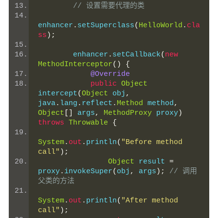
// 设置需要代理的类
enhancer
.
setSuperclass
(
HelloWorld
.
cla
ss
);
        enhancer
.
setCallback
(
new
MethodInterceptor
()
{
@Override
public
Object
intercept
(
Object
 obj
,
java
.
lang
.
reflect
.
Method
 method
,
Object
[]
 args
,
MethodProxy
 proxy
)
throws
Throwable
{
System
.
out
.
println
(
"Before method 
call"
);
Object
 result 
=
proxy
.
invokeSuper
(
obj
,
 args
);
// 调用
父类的方法
System
.
out
.
println
(
"After method 
call"
);