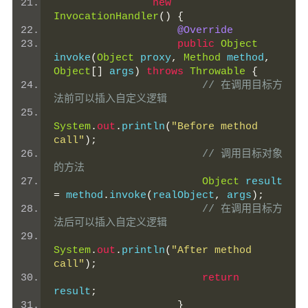
new
InvocationHandler
()
{
@Override
public
Object
invoke
(
Object
 proxy
,
Method
 method
,
Object
[]
 args
)
throws
Throwable
{
// 在调用目标方
法前可以插入自定义逻辑
System
.
out
.
println
(
"Before method 
call"
);
// 调用目标对象
的方法
Object
 result 
=
 method
.
invoke
(
realObject
,
 args
);
// 在调用目标方
法后可以插入自定义逻辑
System
.
out
.
println
(
"After method 
call"
);
return
result
;
}