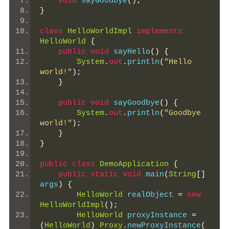
void
 sayGoodbye
();
}
class
HelloWorldImpl
implements
HelloWorld
{
public
void
 sayHello
()
{
System
.
out
.
println
(
"Hello 
world!"
);
}
public
void
 sayGoodbye
()
{
System
.
out
.
println
(
"Goodbye 
world!"
);
}
}
public
class
DemoApplication
{
public
static
void
 main
(
String
[]
args
)
{
HelloWorld
 realObject 
=
new
HelloWorldImpl
();
HelloWorld
 proxyInstance 
=
(
HelloWorld
)
Proxy
.
newProxyInstance
(