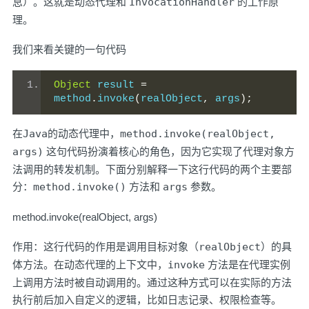
息）。这就是动态代理和
InvocationHandler
的工作原
理。
我们来看关键的一句代码
Object
 result 
=
method
.
invoke
(
realObject
,
 args
);
在
Java
的动态代理中，
method.invoke(realObject,
args)
这句代码扮演着核心的角色，因为它实现了代理对象方
法调用的转发机制。下面分别解释一下这行代码的两个主要部
分：
method.invoke()
方法和
args
参数。
method.invoke(realObject, args)
作用：这行代码的作用是调用目标对象（
realObject
）的具
体方法。在动态代理的上下文中，
invoke
方法是在代理实例
上调用方法时被自动调用的。通过这种方式可以在实际的方法
执行前后加入自定义的逻辑，比如日志记录、权限检查等。