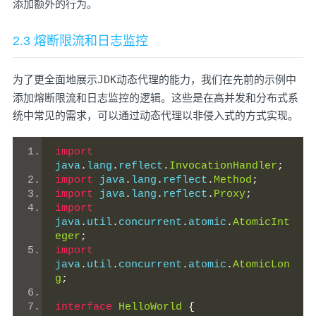
添加额外的行为。
2.3 熔断限流和日志监控
为了更全面地展示
JDK
动态代理的能力，我们在先前的示例中
添加熔断限流和日志监控的逻辑。这些是在高并发和分布式系
统中常见的需求，可以通过动态代理以非侵入式的方式实现。
import
java
.
lang
.
reflect
.
InvocationHandler
;
import
 java
.
lang
.
reflect
.
Method
;
import
 java
.
lang
.
reflect
.
Proxy
;
import
java
.
util
.
concurrent
.
atomic
.
AtomicInt
eger
;
import
java
.
util
.
concurrent
.
atomic
.
AtomicLon
g
;
interface
HelloWorld
{