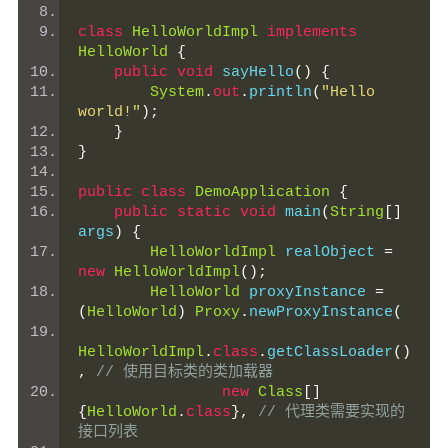
class
HelloWorldImpl
implements
HelloWorld
{
public
void
 sayHello
()
{
System
.
out
.
println
(
"Hello 
world!"
);
}
}
public
class
DemoApplication
{
public
static
void
 main
(
String
[]
args
)
{
HelloWorldImpl
 realObject 
=
new
HelloWorldImpl
();
HelloWorld
 proxyInstance 
=
(
HelloWorld
)
Proxy
.
newProxyInstance
(
HelloWorldImpl
.
class
.
getClassLoader
()
,
// 使用目标类的类加载器
new
Class
[]
{
HelloWorld
.
class
},
// 代理类需要实现的
接口列表