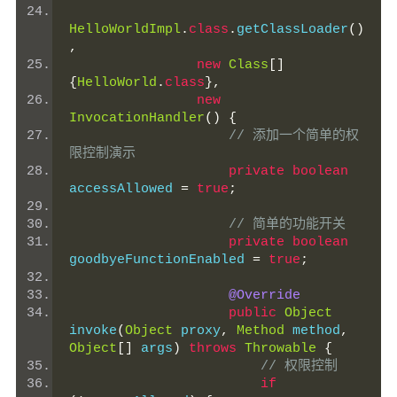
HelloWorldImpl
.
class
.
getClassLoader
()
,
new
Class
[]
{
HelloWorld
.
class
},
new
InvocationHandler
()
{
// 添加一个简单的权
限控制演示
private
boolean
accessAllowed 
=
true
;
// 简单的功能开关
private
boolean
goodbyeFunctionEnabled 
=
true
;
@Override
public
Object
invoke
(
Object
 proxy
,
Method
 method
,
Object
[]
 args
)
throws
Throwable
{
// 权限控制
if