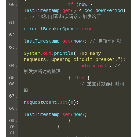
if
(
now 
-
lastTimestamp
.
get
()
<
 cooldownPeriod
)
{
// 10秒内超过5次请求，触发熔断
circuitBreakerOpen 
=
true
;
lastTimestamp
.
set
(
now
);
// 更新时间戳
System
.
out
.
println
(
"Too many 
requests. Opening circuit breaker."
);
return
null
;
// 
触发熔断时的处理
}
else
{
// 重置计数器和时间
戳
requestCount
.
set
(
0
);
lastTimestamp
.
set
(
now
);
}
}