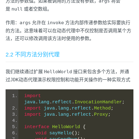
方法的参数值。如果被调用的方法没有参数，
args
将会
是
null
或者空数组。
作用：
args
允许在
invoke
方法内部传递参数给实际要执行
的方法。这意味着可以在动态代理中不仅控制是否调用某个方
法，还可以修改调用该方法时使用的参数。
2.2 不同方法分别代理
我们继续通过扩展
HelloWorld
接口来包含多个方法，并通
过
JDK
动态代理演示权限控制和功能开关操作的一种实现方式
import
java
.
lang
.
reflect
.
InvocationHandler
;
import
 java
.
lang
.
reflect
.
Method
;
import
 java
.
lang
.
reflect
.
Proxy
;
interface
HelloWorld
{
void
 sayHello
();