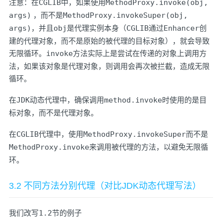
注意：在
CGLIB
中，如果使用
MethodProxy.invoke(obj,
args)
，而不是
MethodProxy.invokeSuper(obj,
args)
，并且
obj
是代理实例本身（
CGLIB
通过
Enhancer
创
建的代理对象，而不是原始的被代理的目标对象），就会导致
无限循环。
invoke
方法实际上是尝试在传递的对象上调用方
法，如果该对象是代理对象，则调用会再次被拦截，造成无限
循环。
在
JDK
动态代理中，确保调用
method.invoke
时使用的是目
标对象，而不是代理对象。
在
CGLIB
代理中，使用
MethodProxy.invokeSuper
而不是
MethodProxy.invoke
来调用被代理的方法，以避免无限循
环。
3.2 不同方法分别代理（对比JDK动态代理写法）
我们改写
1.2
节的例子