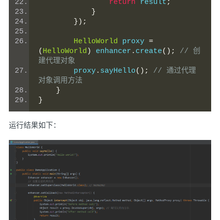
return
 result
;
}
});
HelloWorld
 proxy 
=
(
HelloWorld
)
 enhancer
.
create
();
// 创
建代理对象
        proxy
.
sayHello
();
// 通过代理
对象调用方法
}
}
运行结果如下：