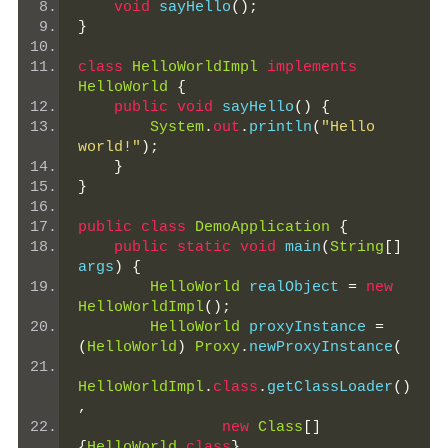
void
 sayHello
();
}
class
HelloWorldImpl
implements
HelloWorld
{
public
void
 sayHello
()
{
System
.
out
.
println
(
"Hello 
world!"
);
}
}
public
class
DemoApplication
{
public
static
void
 main
(
String
[]
args
)
{
HelloWorld
 realObject 
=
new
HelloWorldImpl
();
HelloWorld
 proxyInstance 
=
(
HelloWorld
)
Proxy
.
newProxyInstance
(
HelloWorldImpl
.
class
.
getClassLoader
()
,
new
Class
[]
{
HelloWorld
.
class
},