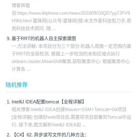
博客转载
自:https://www.leiphone.com/news/201609/10QD7yp7JFV9
H9Ni.html 雷锋网(公众号:雷锋网)按:本文作者科技剪刀手,思
岚科技技术顾问. 随 ...
基于RRT的机器人自主探索建图
一.方法讲解: 本项目分为三个部分:机器人周围一定范围内基
于RRT的全局检测, 根据上一步检测的未知区域点执行
sklearn.cluster.MeanShift聚类,获取聚类中心: 根据聚类中心
计算各 ...
随机推荐
IntelliJ IDEA配置tomcat【全程详解】
相关博客:IntelliJ IDEA创建Maven+SSM+Tomcat+Git项目
[全程详解] 创建好web项目后,需要将项目部署到Tomcat中运
行. 接下来,图文解析IntelliJ IDEA如 ...
【C#】62. 异步读写文件的几种方法：