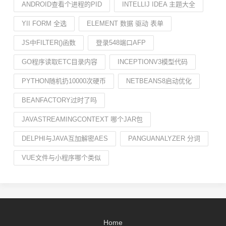
ANDROID查看个进程的PID
INTELLIJ IDEA 主题大全
YII FORM 全选
ELEMENT 数据 驱动 表单
JS中FILTER()函数
登录548端口AFP
GO程序读取ETC目录内容
INCEPTIONV3模型代码
PYTHON随机扔10000次硬币
NETBEANS8启动优化
BEANFACTORY过时了吗
JAVASTREAMINGCONTEXT 哪个JAR包
DELPHI与JAVA互加解密AES
PANGUANALYZER 分词
VUE文件与小程序哪个类似
Home