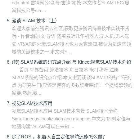
odg.html 雷锋网(公众号:雷锋网)按:本文作者SLAMTEC(思
岚科技公号sla ...
漫谈 SLAM 技术（上）
欢迎大家前往腾讯云社区,获取更多腾讯海量技术实践干货
哦~ 作者:解洪文 导语 随着最近几年机器人.无人机.无人驾
驶.VR/AR的火爆,SLAM技术也为大家熟知,被认为是这些领
域的关键技术之一.本文对S ...
(转) SLAM系统的研究点介绍 与 Kinect视觉SLAM技术介绍
首页 视界智尚 算法技术 每日技术 来打我呀 注册
SLAM系统的研究点介绍 本文主要谈谈SLAM中的各个研究
点,为研究生们(应该是博客的多数读者吧)作一个提纲挈领的
摘要.然后,我 ...
视觉SLAM技术应用
视觉SLAM技术应用 SLAM技术背景 SLAM技术全称
Simultaneous localization and mapping,中文为"同时定位与
地图构建".SLAM可以在未知 ...
除了ROS ，机器人自主定位导航还能怎么做？