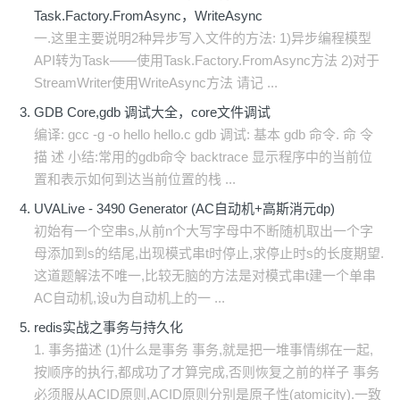
Task.Factory.FromAsync，WriteAsync
一.这里主要说明2种异步写入文件的方法: 1)异步编程模型
API转为Task——使用Task.Factory.FromAsync方法 2)对于
StreamWriter使用WriteAsync方法 请记 ...
GDB Core,gdb 调试大全，core文件调试
编译: gcc -g -o hello hello.c gdb 调试: 基本 gdb 命令. 命 令
描 述 小结:常用的gdb命令 backtrace 显示程序中的当前位
置和表示如何到达当前位置的栈 ...
UVALive - 3490 Generator (AC自动机+高斯消元dp)
初始有一个空串s,从前n个大写字母中不断随机取出一个字
母添加到s的结尾,出现模式串t时停止,求停止时s的长度期望.
这道题解法不唯一,比较无脑的方法是对模式串t建一个单串
AC自动机,设u为自动机上的一 ...
redis实战之事务与持久化
1. 事务描述 (1)什么是事务 事务,就是把一堆事情绑在一起,
按顺序的执行,都成功了才算完成,否则恢复之前的样子 事务
必须服从ACID原则,ACID原则分别是原子性(atomicity).一致